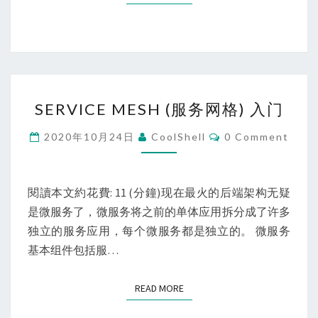
SERVICE
SERVICE MESH (服务网格) 入门
MESH
(服
Comments
2020年10月24日
CoolShell
0 Comment
务
网
格)
閱讀本文約花費: 11 (分鐘)现在最火的后端架构无疑
入
是微服务了，微服务将之前的单体应用拆分成了许多
门
独立的服务应用，每个微服务都是独立的。 微服务
基本组件包括服…
READ MORE
READ MORE