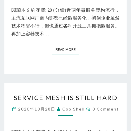
理
微
閱讀本文約花費: 20 (分鐘)近两年微服务架构流行，
服
主流互联网厂商内部都已经微服务化，初创企业虽然
务
技术积淀不行，但也通过各种开源工具拥抱微服务。
入
再加上容器技术…
门
READ MORE
READ MORE
SERVICE
SERVICE MESH IS STILL HARD
MESH
IS
Comments
2020年10月28日
CoolShell
0 Comment
STILL
HARD