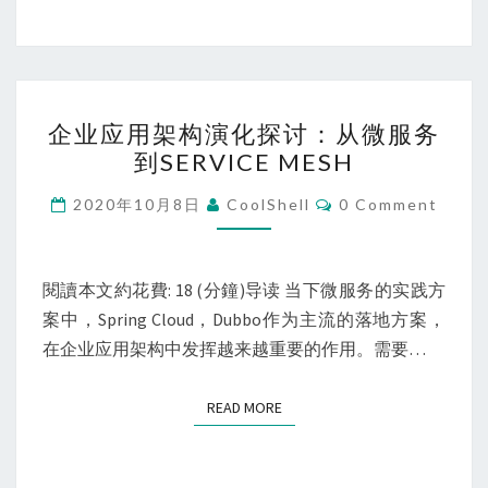
企
企业应用架构演化探讨：从微服务
业
到SERVICE MESH
应
用
Comments
2020年10月8日
CoolShell
0 Comment
架
构
演
閱讀本文約花費: 18 (分鐘)导读 当下微服务的实践方
化
案中，Spring Cloud，Dubbo作为主流的落地方案，
探
在企业应用架构中发挥越来越重要的作用。需要…
讨：
从
READ MORE
READ MORE
微
服