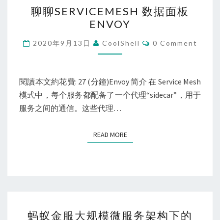
聊
聊聊SERVICEMESH 数据面板
聊
ENVOY
SERVICEMESH
数
Comments
2020年9月13日
CoolShell
0 Comment
据
面
板
閱讀本文約花費: 27 (分鐘)Envoy 简介 在 Service Mesh
ENVOY
模式中，每个服务都配备了一个代理“sidecar”，用于
服务之间的通信。这些代理…
READ MORE
READ MORE
蚂
蚂蚁金服大规模微服务架构下的
蚁