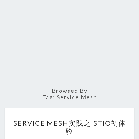
Browsed By
Tag:
Service Mesh
SERVICE
SERVICE MESH实践之ISTIO初体
MESH
验
实