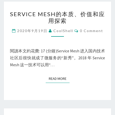
SERVICE
SERVICE MESH的本质、价值和应
MESH
用探索
的
本
Comments
2020年9月19日
CoolShell
0 Comment
质、
价
值
閱讀本文約花費: 17 (分鐘)Service Mesh 进入国内技术
和
社区后很快就成了微服务的“新秀”。2018 年 Service
应
Mesh 这一技术可以用“…
用
探
READ MORE
READ MORE
索