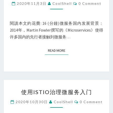
践
Comments
2020年11月3日
CoolShell
0 Comment
之
ISTIO
初
閱讀本文約花費: 16 (分鐘)微服务国内发展背景：
体
2014年，Martin Fowler撰写的《Microservices》使得
验
许多国内的先行者接触到微服务…
READ MORE
READ MORE
使
使用ISTIO治理微服务入门
用
ISTIO
Comments
2020年10月30日
CoolShell
0 Comment
治