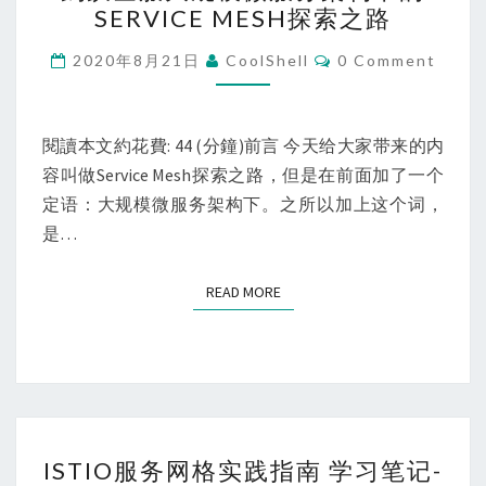
SERVICE MESH探索之路
金
服
Comments
2020年8月21日
CoolShell
0 Comment
大
规
模
閱讀本文約花費: 44 (分鐘)前言 今天给大家带来的内
微
容叫做Service Mesh探索之路，但是在前面加了一个
服
定语：大规模微服务架构下。之所以加上这个词，
务
是…
架
构
READ MORE
READ MORE
下
的
SERVICE
MESH
探
ISTIO
索
ISTIO服务网格实践指南 学习笔记-
服