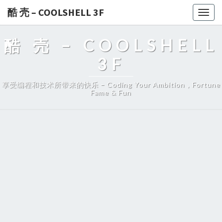
酷 壳 – COOLSHELL 3F
Togg
navig
酷 壳 – COOLSHELL
3F
享受编程和技术所带来的快乐 – Coding Your Ambition，Fortune
Fame & Fun