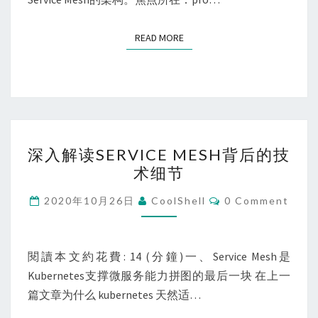
面
和
READ MORE
READ MORE
控
制
平
面
的
深
界
深入解读SERVICE MESH背后的技
入
线
术细节
解
该
读
Comments
2020年10月26日
CoolShell
0 Comment
如
SERVICE
何
MESH
划
背
閱讀本文約花費: 14 (分鐘)一、Service Mesh是
定？
后
Kubernetes支撑微服务能力拼图的最后一块 在上一
的
篇文章为什么 kubernetes 天然适…
技