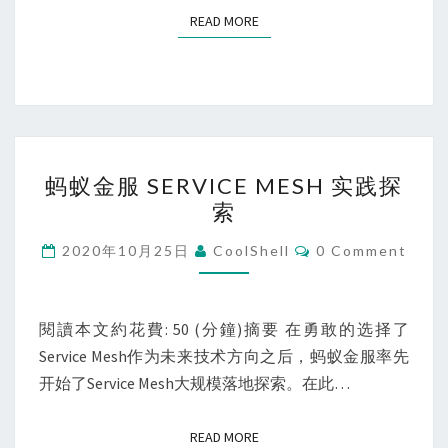
术
READ MORE
READ MORE
细
节
蚂
蚂蚁金服 SERVICE MESH 实践探
蚁
索
金
服
Comments
2020年10月25日
CoolShell
0 Comment
SERVICE
MESH
实
閱讀本文約花費: 50 (分鐘)摘要 在勇敢的选择了
践
Service Mesh作为未来技术方向之后，蚂蚁金服率先
探
开始了Service Mesh大规模落地探索。在此…
索
READ MORE
READ MORE