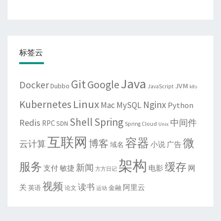
标签云
Java
Git
Google
Docker
JVM
Dubbo
JavaScript
k8s
Linux
Kubernetes
Nginx
Mac
MySQL
Python
Shell
Spring
Redis
中间件
RPC
SDN
Spring Cloud
Unix
互联网
容器
微
博客
云计算
域名
小说
广告
架构
服务
缓存
新闻
敏捷
电影
网
支付
方方日记
视频
读书
关
阿里云
英语
金融
论文
运动