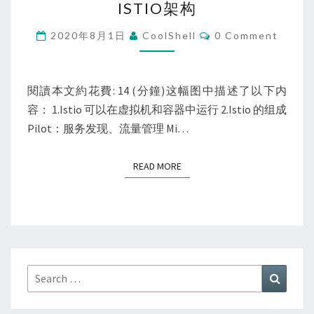
之
ISTIO架构
务
路
网
Comments
2020年8月1日
CoolShell
0 Comment
格
实
践
閱讀本文約花費: 14 (分鐘)这幅图中描述了以下内
指
容： 1.Istio 可以在虚拟机和容器中运行 2.Istio 的组成
南
Pilot：服务发现、流量管理 Mi…
学
习
READ MORE
READ MORE
笔
记-
ISTIO
架
构
Search
Search
for: