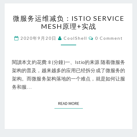
微
微服务运维减负：ISTIO SERVICE
服
MESH原理+实战
务
运
Comments
2020年9月20日
CoolShell
0 Comment
维
减
负：
閱讀本文約花費: 8 (分鐘)一、Istio的来源 随着微服务
ISTIO
架构的普及，越来越多的应用已经拆分成了微服务的
SERVICE
架构。而微服务架构落地的一个难点，就是如何让服
MESH
务和服…
原
理
READ MORE
READ MORE
+实
战