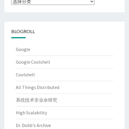
分
类
BLOGROLL
Google
Google Coolshell
Coolshell
All Things Distributed
系统技术非业余研究
High Scalability
Dr. Dobb's Archive