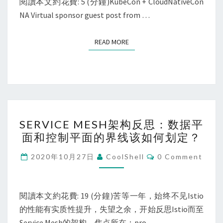
閱讀本文約花費: 5 (分鐘)KubeCon + CloudNativeCon
NA Virtual sponsor guest post from …
READ MORE
READ MORE
SERVICE
SERVICE MESH架构反思：数据平
MESH
面和控制平面的界线该如何划定？
架
构
Comments
2020年10月27日
CoolShell
0 Comment
反
思：
数
閱讀本文約花費: 19 (分鐘)苦等一年，始终不见Istio
据
的性能有实质性提升，失望之余，开始反思Istio而至
平
Service Mesh的架构。焦点所在：pro…