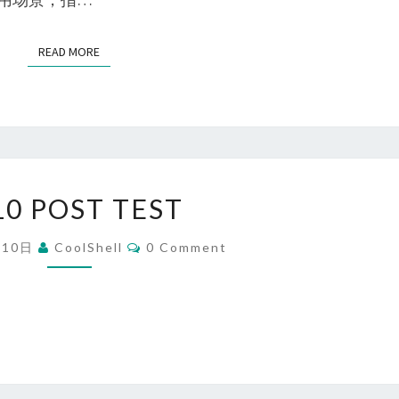
问
方
READ MORE
READ MORE
式：
NODEPORT、
LOADBALANCER
和
INGRESS
0210
10 POST TEST
POST
TEST
Comments
月10日
CoolShell
0 Comment