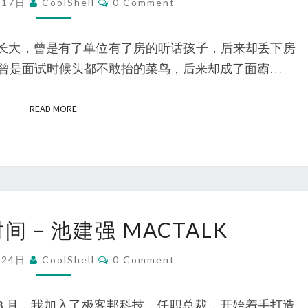
月17日
CoolShell
0 Comment
子
校
陈
在云南长大，曾是有了单位有了房的听话孩子，后来却丢下房
皓：
曾是面试时候头都不敢抬的菜鸟，后来却成了面霸…
一
个
READ MORE
READ MORE
因
“叛
逆”
而
成
再
功
 – 池建强 MACTALK
见，
的
极
Comments
中
月24日
CoolShell
0 Comment
客
国
时
顶
17 年 3 月，我加入了极客邦科技，任职总裁，开始着手打造