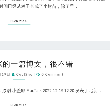
间
级
时间已经从种子长成了小树苗，除了早…
–
程
池
序
READ MORE
READ MORE
建
员
强 MACTALK
MACTALK
LK的一篇博文，很不错
的
一
Comments
月19日
CoolShell
0 Comment
篇
博
 小盖郭 MacTalk 2022-12-19 12:20 发表于北京 …
文，
很
READ MORE
READ MORE
不