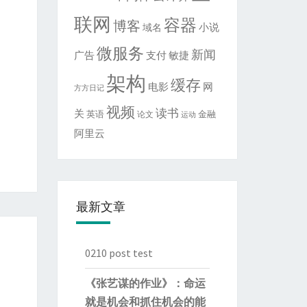
联网
容器
博客
域名
小说
微服务
新闻
敏捷
广告
支付
架构
缓存
电影
网
方方日记
视频
读书
关
英语
金融
论文
运动
阿里云
最新文章
0210 post test
《张艺谋的作业》：命运
就是机会和抓住机会的能