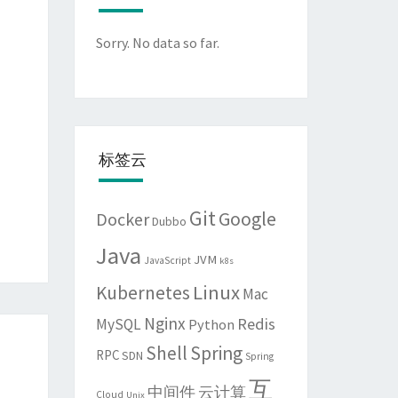
Sorry. No data so far.
标签云
Git
Google
Docker
Dubbo
Java
JVM
JavaScript
k8s
Linux
Kubernetes
Mac
Nginx
Redis
MySQL
Python
Shell
Spring
RPC
SDN
Spring
互
中间件
云计算
Cloud
Unix