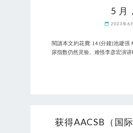
5 月
2023年
閱讀本文約花費: 14 (分鐘)池建
尿指数仍然灵验。难怪李彦宏演讲
获得AACSB（