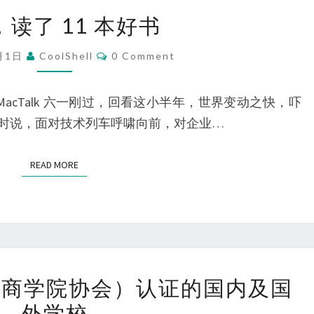
5
住
，读了 11 本好书
月，
机
读
Comments
会
6月1日
CoolShell
0 Comment
了
的
11
能
强 MacTalk 六一刚过，回看这小半年，世界变动之快，吓
本
力
时说，面对技术列车呼啸向前，对企业…
好
书
READ MORE
READ MORE
获
国际商学院协会）认证的国内及国
得
外学校
AACSB（国