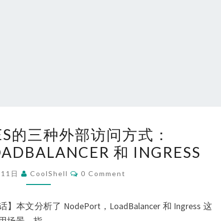
KUBERNETES
TES的三种外部访问方式：
的
ADBALANCER 和 INGRESS
三
种
Comments
月11日
CoolShell
0 Comment
外
部
分析了 NodePort，LoadBalancer 和 Ingress 这
访
用场景，指…