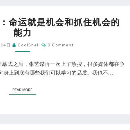
《张
：命运就是机会和抓住机会的
艺
能力
谋
的
Comments
月14日
CoolShell
0 Comment
作
业》：
冬奥会开幕式之后，张艺谋再一次上了热搜，很多媒体都在争
命
师”身上到底有哪些我们可以学习的品质。我也不…
运
就
READ MORE
READ MORE
是
机
会
和
抓