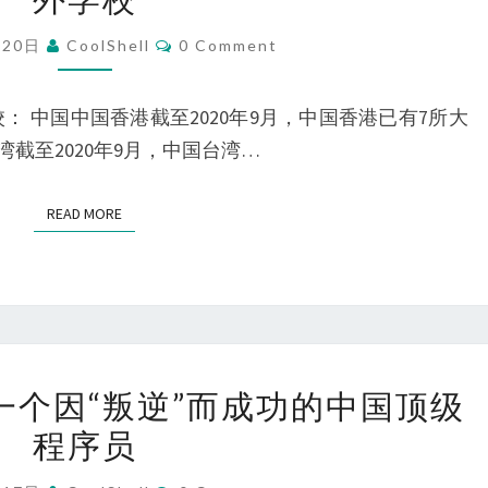
际
Comments
月20日
CoolShell
0 Comment
商
学
学校： 中国中国香港截至2020年9月，中国香港已有7所大
院
湾截至2020年9月，中国台湾…
协
会）
READ MORE
READ MORE
认
证
的
国
内
左
及
一个因“叛逆”而成功的中国顶级
耳
国
程序员
朵
外
耗
学
Comments