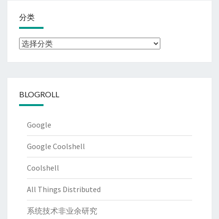
分类
分
类
BLOGROLL
Google
Google Coolshell
Coolshell
All Things Distributed
系统技术非业余研究