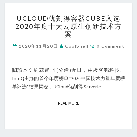
UCLOUD
UCLOUD优刻得容器CUBE入选
优
2020年度十大云原生创新技术方
刻
案
得
容
Comments
2020年11月20日
CoolShell
0 Comment
器
CUBE
入
閱讀本文約花費: 4 (分鐘)近日，由极客邦科技、
选
InfoQ主办的首个年度榜单“2020中国技术力量年度榜
2020
单评选”结果揭晓，UCloud优刻得 Serverle…
年
度
READ MORE
READ MORE
十
大
云
原