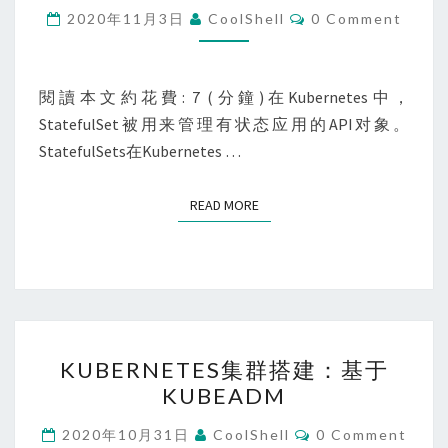
KUBERNETES
Comments
2020年11月3日
CoolShell
0 Comment
中
管
理
閱讀本文約花費: 7 (分鐘)在Kubernetes中，
有
StatefulSet被用来管理有状态应用的API对象。
状
StatefulSets在Kubernetes …
态
应
READ MORE
READ MORE
用
KUBERNETES
KUBERNETES集群搭建：基于
集
KUBEADM
群
搭
Comments
2020年10月31日
CoolShell
0 Comment