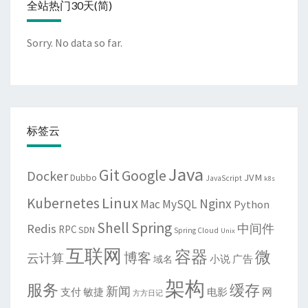
全站热门30天(简)
Sorry. No data so far.
标签云
Java
Git
Google
Docker
JVM
Dubbo
JavaScript
k8s
Linux
Kubernetes
Nginx
Mac
MySQL
Python
Shell
Spring
Redis
中间件
RPC
SDN
Spring Cloud
Unix
互联网
容器
微
博客
云计算
域名
小说
广告
架构
服务
缓存
新闻
敏捷
电影
网
支付
方方日记