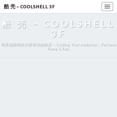
酷 壳 – COOLSHELL 3F
Togg
navig
酷 壳 – COOLSHELL
3F
享受编程和技术所带来的快乐 – Coding Your Ambition，Fortune
Fame & Fun