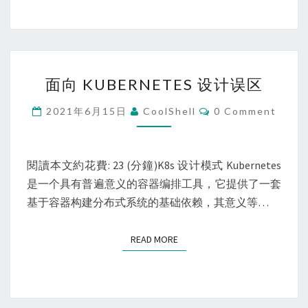
面
面向 KUBERNETES 设计误区
向
KUBERNETES
Comments
2021年6月15日
CoolShell
0 Comment
设
计
误
閱讀本文約花費: 23 (分鐘)K8s 设计模式 Kubernetes
区
是一个具有普遍意义的容器编排工具，它提供了一套
基于容器构建分布式系统的基础依赖，其意义等…
READ MORE
READ MORE