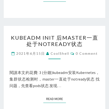
类
KUBEADM
KUBEADM INIT 后MASTER一直
INIT
处于NOTREADY状态
后
MASTER
Comments
2021年6月15日
CoolShell
0 Comment
一
直
处
閱讀本文約花費: 3 (分鐘)kubeadm安装Kubernetes，
于
集群状态检测时，master一直处于notready状态 找
NOTREADY
问题，先查看pods状态 发现…
状
态
READ MORE
READ MORE