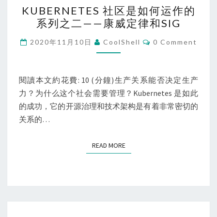
KUBERNETES
阿
KUBERNETES 社区是如何运作的
社
里
系列之二——康威定律和SIG
区
云
是
Comments
2020年11月10日
CoolShell
0 Comment
原
如
生
何
新
运
閱讀本文約花費: 10 (分鐘)生产关系能否决定生产
锐
作
力？为什么这个社会需要管理？Kubernetes 是如此
开
的
的成功，它的开源治理和技术架构是有着非常密切的
源
系
关系的…
项
列
目
之
READ MORE
READ MORE
二
——
康
威
定
KUBERNETES