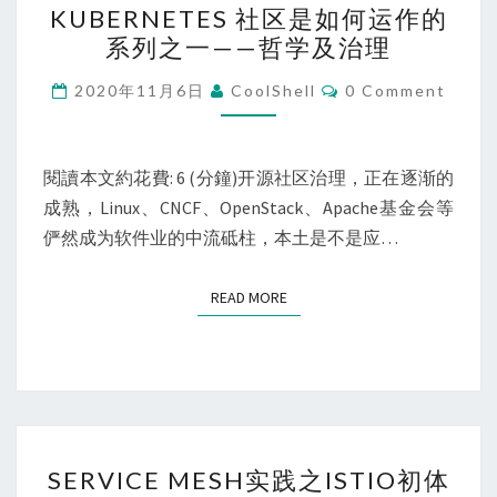
律
KUBERNETES 社区是如何运作的
社
和
系列之一——哲学及治理
区
SIG
是
Comments
2020年11月6日
CoolShell
0 Comment
如
何
运
閱讀本文約花費: 6 (分鐘)开源社区治理，正在逐渐的
作
成熟，Linux、CNCF、OpenStack、Apache基金会等
的
俨然成为软件业的中流砥柱，本土是不是应…
系
列
READ MORE
READ MORE
之
一
——
哲
学
SERVICE
及
SERVICE MESH实践之ISTIO初体
MESH