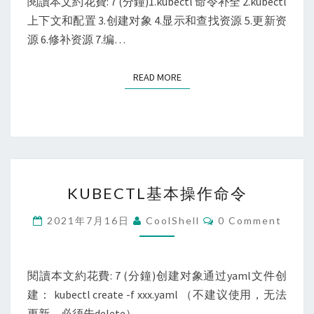
閱讀本文約花費: 7 (分鐘)1.kubectl 命令补全 2.kubectl
上下文和配置 3.创建对象 4.显示和查找资源 5.更新资
源 6.修补资源 7.编…
READ MORE
READ MORE
KUBECTL
KUBECTL基本操作命令
基
本
Comments
2021年7月16日
CoolShell
0 Comment
操
作
命
閱讀本文約花費: 7 (分鐘)创建对象通过yaml文件创
令
建： kubectl create -f xxx.yaml （不建议使用，无法
更新，必须先delete）…