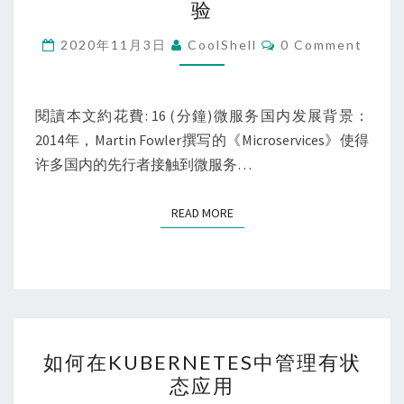
治
验
实
理
践
Comments
2020年11月3日
CoolShell
0 Comment
之
ISTIO
初
閱讀本文約花費: 16 (分鐘)微服务国内发展背景：
体
2014年，Martin Fowler撰写的《Microservices》使得
验
许多国内的先行者接触到微服务…
READ MORE
READ MORE
如
如何在KUBERNETES中管理有状
何
态应用
在