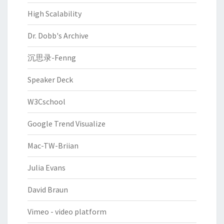
High Scalability
Dr. Dobb's Archive
沉思录-Fenng
Speaker Deck
W3Cschool
Google Trend Visualize
Mac-TW-Briian
Julia Evans
David Braun
Vimeo - video platform