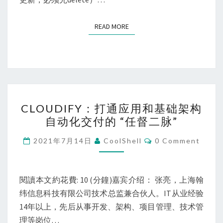
READ MORE
READ MORE
CLOUDIFY：
CLOUDIFY：打通应用和基础架构
打
自动化交付的 “任督二脉”
通
应
Comments
2021年7月14日
CoolShell
0 Comment
用
和
基
閱讀本文約花費: 10 (分鐘)嘉宾介绍： 张亮，上海翰
础
纬信息科技有限公司技术总监兼合伙人。IT从业经验
架
14年以上，先后从事开发、架构、项目管理、技术管
构
理等岗位…