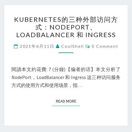
KUBERNETES
KUBERNETES的三种外部访问方
的
式：NODEPORT、
三
LOADBALANCER 和 INGRESS
种
外
Comments
2021年6月11日
CoolShell
0 Comment
部
访
问
閱讀本文約花費: 7 (分鐘)【编者的话】本文分析了
方
NodePort，LoadBalancer 和 Ingress 这三种访问服务
式：
方式的使用方式和使用场景，指…
NODEPORT、
LOADBALANCER
READ MORE
READ MORE
和
INGRESS