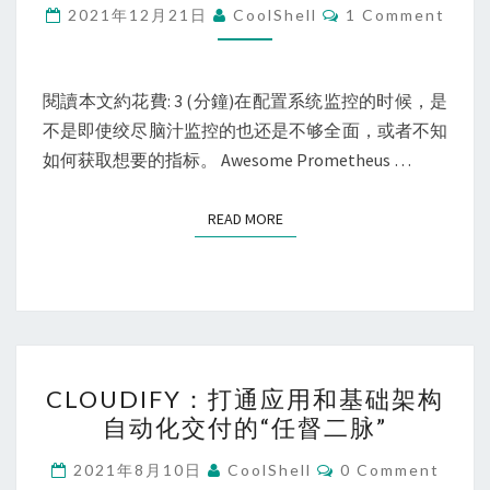
用
Comments
2021年12月21日
CoolShell
1 Comment
的
PROMETHEUS
告
閱讀本文約花費: 3 (分鐘)在配置系统监控的时候，是
警
不是即使绞尽脑汁监控的也还是不够全面，或者不知
规
如何获取想要的指标。 Awesome Prometheus …
则
集
READ MORE
READ MORE
CLOUDIFY：
CLOUDIFY：打通应用和基础架构
打
自动化交付的“任督二脉”
通
应
Comments
2021年8月10日
CoolShell
0 Comment