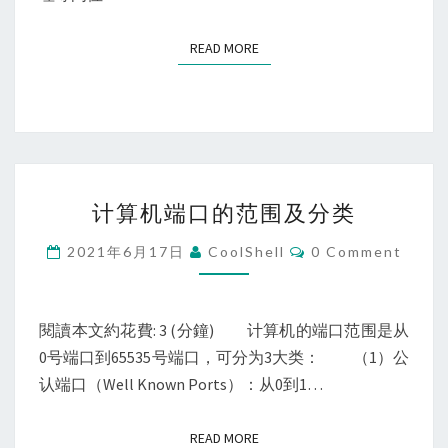
自
动
READ MORE
READ MORE
化
交
付
的
“任
计
督
计算机端口的范围及分类
算
二
机
Comments
2021年6月17日
CoolShell
0 Comment
脉”
端
口
的
閱讀本文約花費: 3 (分鐘) 计算机的端口范围是从
范
0号端口到65535号端口，可分为3大类： （1）公
围
认端口（Well Known Ports）：从0到1…
及
分
READ MORE
READ MORE