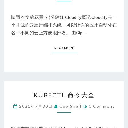
用
和
基
閱讀本文約花費: 9 (分鐘)1. Cloudify概况 Cloudify是一
础
个开源的云应用编排系统，可以让你的应用自动化在
架
各种不同的云上方便地部署。 由Gig…
构
自
READ MORE
READ MORE
动
化
交
付
的
KUBECTL
“任
KUBECTL 命令大全
命
督
令
Comments
2021年7月30日
CoolShell
0 Comment
二
大
脉”
全