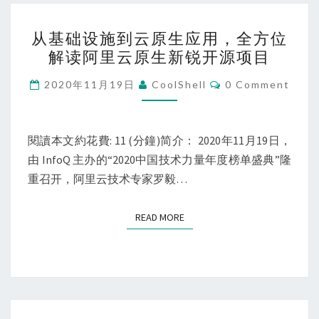
生
从
创
从基础设施到云原生应用，全方位
基
解读阿里云原生新锐开源项目
新
础
技
设
Comments
2020年11月19日
CoolShell
0 Comment
术
施
方
到
案
云
閱讀本文約花費: 11 (分鐘)简介： 2020年11月19日，
原
由 InfoQ 主办的“2020中国技术力量年度榜单盛典”隆
生
重召开，阿里云技术专家罗毅…
应
用，
READ MORE
READ MORE
全
方
位
解
读