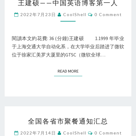
王建硕——中国英语博客第一人
建
硕
Comments
2022年7月23日
CoolShell
0 Comment
——
中
国
閱讀本文約花費: 36 (分鐘)王建硕 1.1999 年毕业
英
于上海交通大学自动化系，在大学毕业后踏进了微软
语
位于徐家汇美罗大厦里的GTSC（微软全球…
博
客
READ MORE
READ MORE
第
一
人
全
全国各省市聚餐通知汇总
国
各
Comments
2022年7月14日
CoolShell
0 Comment