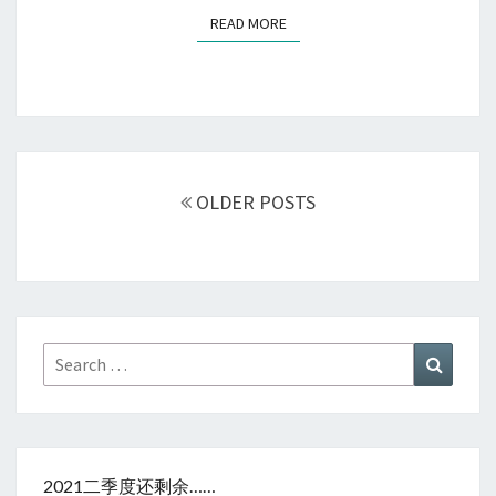
READ MORE
READ MORE
Posts
navigation
OLDER POSTS
Search
Search
for:
2021二季度还剩余……