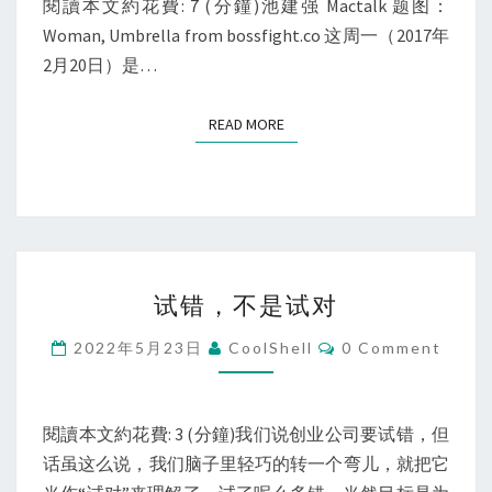
技
閱讀本文約花費: 7 (分鐘)池建强 Mactalk 题图：
Woman, Umbrella from bossfight.co 这周一（2017年
2月20日）是…
READ MORE
READ MORE
试
试错，不是试对
错，
不
Comments
2022年5月23日
CoolShell
0 Comment
是
试
对
閱讀本文約花費: 3 (分鐘)我们说创业公司要试错，但
话虽这么说，我们脑子里轻巧的转一个弯儿，就把它