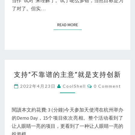
当作“试对”来理解了。试了呢么多错，当然目标是为
了对了。但实…
READ MORE
READ MORE
支
支持“不靠谱的主意”就是支持创新
持
“不
Comments
2022年4月23日
CoolShell
0 Comment
靠
谱
的
閱讀本文約花費: 3 (分鐘)今天参加天使湾在杭州举办
主
的Demo Day，15个项目依次亮相。整个活动看到了
意”
让人眼睛一亮的项目，更看到了一种让人眼睛一亮的
就
投资模…