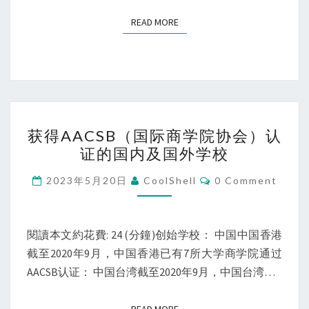
READ MORE
READ MORE
获
获得AACSB（国际商学院协会）认
得
证的国内及国外学校
AACSB（国
际
Comments
2023年5月20日
CoolShell
0 Comment
商
学
院
閱讀本文約花費: 24 (分鐘)创始学校： 中国中国香港
协
截至2020年9月，中国香港已有7所大学商学院通过
会）
AACSB认证： 中国台湾截至2020年9月，中国台湾…
认
证
READ MORE