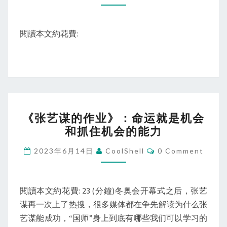
閱讀本文約花費:
《张
《张艺谋的作业》：命运就是机会
艺
和抓住机会的能力
谋
的
Comments
2023年6月14日
CoolShell
0 Comment
作
业》：
命
閱讀本文約花費: 23 (分鐘)冬奥会开幕式之后，张艺
运
谋再一次上了热搜，很多媒体都在争先解读为什么张
就
艺谋能成功，“国师”身上到底有哪些我们可以学习的