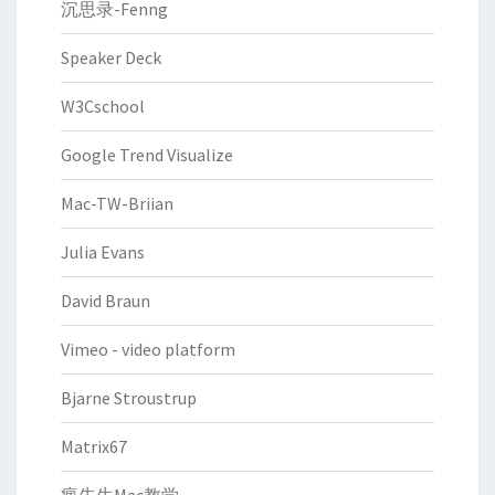
沉思录-Fenng
Speaker Deck
W3Cschool
Google Trend Visualize
Mac-TW-Briian
Julia Evans
David Braun
Vimeo - video platform
Bjarne Stroustrup
Matrix67
瘋先生Mac教学