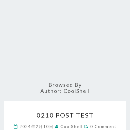
Browsed By
Author:
CoolShell
0210
0210 POST TEST
POST
TEST
Comments
2024年2月10日
CoolShell
0 Comment