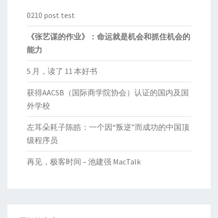
0210 post test
《张艺谋的作业》：命运就是机会和抓住机会的
能力
5 月，读了 11 本好书
获得AACSB（国际商学院协会）认证的国内及国
外学校
左耳朵耗子陈皓：一个因“叛逆”而成功的中国顶
级程序员
再见，极客时间 – 池建强 MacTalk