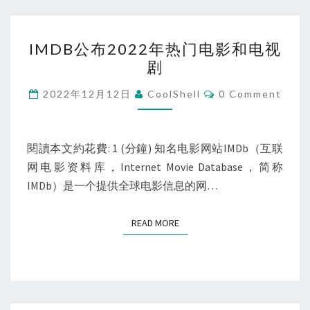
IMDB
IMDB公布2022年热门电影和电视
公
剧
布
2022
Comments
2022年12月12日
CoolShell
0 Comment
年
热
门
閱讀本文約花費: 1 (分鐘) 知名电影网站IMDb（互联
电
网电影资料库，Internet Movie Database，简称
影
IMDb）是一个提供全球电影信息的网…
和
电
READ MORE
READ MORE
视
剧