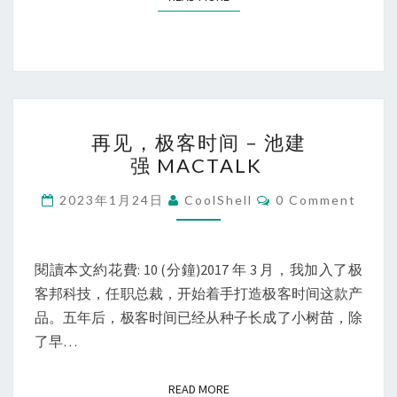
而
成
功
的
中
再
国
再见，极客时间 – 池建
见，
顶
强 MACTALK
极
级
客
Comments
2023年1月24日
CoolShell
0 Comment
程
时
序
间
员
–
閱讀本文約花費: 10 (分鐘)2017 年 3 月，我加入了极
池
客邦科技，任职总裁，开始着手打造极客时间这款产
建
品。五年后，极客时间已经从种子长成了小树苗，除
强 MACTALK
了早…
READ MORE
READ MORE