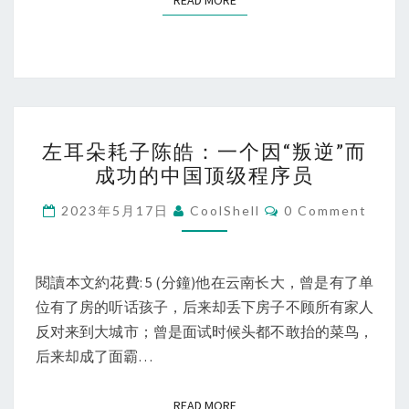
READ MORE
的
国
内
及
国
左
外
左耳朵耗子陈皓：一个因“叛逆”而
耳
学
成功的中国顶级程序员
朵
校
耗
Comments
2023年5月17日
CoolShell
0 Comment
子
陈
皓：
閱讀本文約花費: 5 (分鐘)他在云南长大，曾是有了单
一
位有了房的听话孩子，后来却丢下房子不顾所有家人
个
反对来到大城市；曾是面试时候头都不敢抬的菜鸟，
因
后来却成了面霸…
“叛
逆”
READ MORE
READ MORE