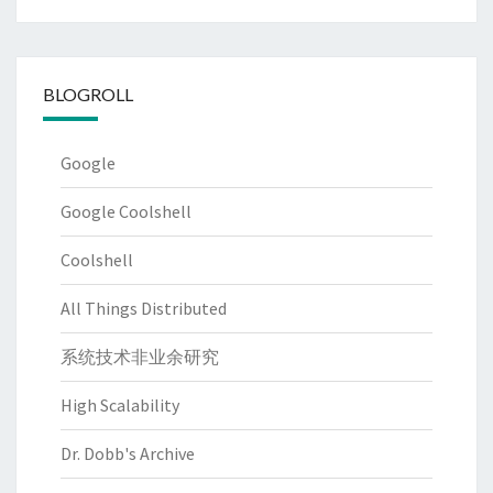
类
BLOGROLL
Google
Google Coolshell
Coolshell
All Things Distributed
系统技术非业余研究
High Scalability
Dr. Dobb's Archive