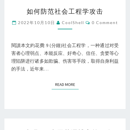
如
如何防范社会工程学攻击
何
防
Comments
2022年10月10日
CoolShell
0 Comment
范
社
会
閱讀本文約花費: 9 (分鐘)社会工程学，一种通过对受
工
害者心理弱点、本能反应、好奇心、信任、贪婪等心
程
理陷阱进行诸多如欺骗、伤害等手段，取得自身利益
学
的手法，近年来…
攻
击
READ MORE
READ MORE
王