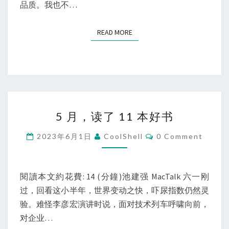
是
品质。我也不…
机
会
READ MORE
READ MORE
和
抓
住
机
会
5
的
5 月，读了 11 本好书
月，
能
读
Comments
2023年6月1日
CoolShell
0 Comment
力
了
11
本
閱讀本文約花費: 14 (分鐘)池建强 MacTalk 六一刚
好
过，回看这小半年，世界变动之快，吓尿指数仍然灵
书
验。难怪李彦宏演讲时说，面对技术列车呼啸向前，
对企业…