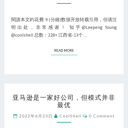
省
市
聚
閱讀本文約花費: 9 (分鐘)数据开放转载引用，但请注
餐
明出处，非常感谢！ 知乎@Leepeng Young
通
@coolshell 总数：228+ 江西省-13个…
知
汇
READ MORE
READ MORE
总
亚
亚马逊是一家好公司，但模式并非
马
最优
逊
是
Comments
2022年6月23日
CoolShell
0 Comment
一