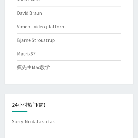
David Braun
Vimeo - video platform
Bjarne Stroustrup
Matrix67
瘋先生Mac教学
24小时热门(简)
Sorry. No data so far.