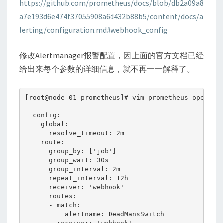
https://github.com/prometheus/docs/blob/db2a09a8
a7e193d6e474f37055908a6d432b88b5/content/docs/a
lerting/configuration.md#webhook_config
修改Alertmanager报警配置，因上面的官方文档已经
给出来每个参数的详细信息，就不再一一解释了。
[root@node-01 prometheus]# vim prometheus-operator
  config:

    global:

      resolve_timeout: 2m

    route:

      group_by: ['job']

      group_wait: 30s

      group_interval: 2m

      repeat_interval: 12h

      receiver: 'webhook'

      routes:

      - match:

          alertname: DeadMansSwitch

        receiver: 'webhook'
