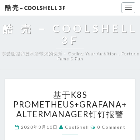
酷 壳 – COOLSHELL 3F
Togg
navig
酷 壳 – COOLSHELL
3F
享受编程和技术所带来的快乐 – Coding Your Ambition，Fortune
Fame & Fun
基
基于K8S
于
PROMETHEUS+GRAFANA+
K8S
ALTERMANAGER钉钉报警
PROMETHEUS+GRAFANA+
钉
Comments
2020年3月10日
CoolShell
0 Comment
钉
报