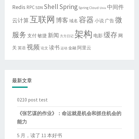
Shell
Spring
Redis
中间件
RPC
SDN
Spring Cloud
Unix
互联网
容器
微
博客
云计算
域名
小说
广告
架构
服务
缓存
新闻
敏捷
电影
网
支付
方方日记
视频
读书
关
阿里云
英语
金融
论文
运动
最新文章
0210 post test
《张艺谋的作业》：命运就是机会和抓住机会的
能力
5 月，读了 11 本好书