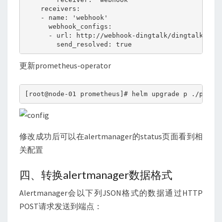
    receivers:

    - name: 'webhook'

      webhook_configs:

      - url: http://webhook-dingtalk/dingtalk/send
        send_resolved: true
更新prometheus-operator
[root@node-01 prometheus]# helm upgrade p ./prome
修改成功后可以在alertmanager的status页面看到相
关配置
四、转换alertmanager数据格式
Alertmanager会以下列JSON格式的数据通过HTTP
POST请求发送到端点：