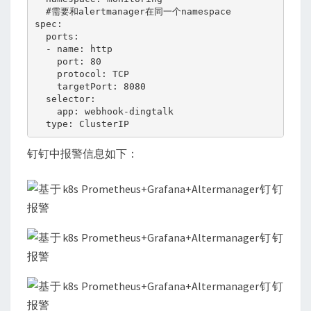
  #需要和alertmanager在同一个namespace

spec:

  ports:

  - name: http

    port: 80

    protocol: TCP

    targetPort: 8080

  selector:

    app: webhook-dingtalk

  type: ClusterIP 
钉钉中报警信息如下：