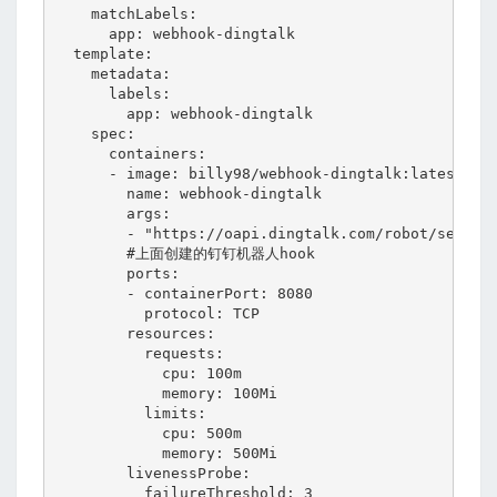
    matchLabels:

      app: webhook-dingtalk

  template:

    metadata:

      labels:

        app: webhook-dingtalk

    spec:

      containers:

      - image: billy98/webhook-dingtalk:latest

        name: webhook-dingtalk

        args:

        - "https://oapi.dingtalk.com/robot/send?ac
        #上面创建的钉钉机器人hook

        ports:

        - containerPort: 8080

          protocol: TCP

        resources:

          requests:

            cpu: 100m

            memory: 100Mi

          limits:

            cpu: 500m

            memory: 500Mi

        livenessProbe:

          failureThreshold: 3
