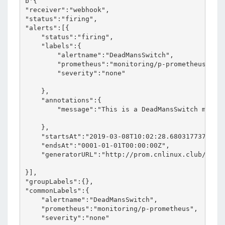
b'{

"receiver":"webhook",

"status":"firing",

"alerts":[{

    "status":"firing",

    "labels":{

        "alertname":"DeadMansSwitch",

        "prometheus":"monitoring/p-prometheus",

        "severity":"none"

    },

    "annotations":{

        "message":"This is a DeadMansSwitch meant 
    },

    "startsAt":"2019-03-08T10:02:28.680317737Z",

    "endsAt":"0001-01-01T00:00:00Z",

    "generatorURL":"http://prom.cnlinux.club/graph
}],

"groupLabels":{},

"commonLabels":{

    "alertname":"DeadMansSwitch",

    "prometheus":"monitoring/p-prometheus",

    "severity":"none"
