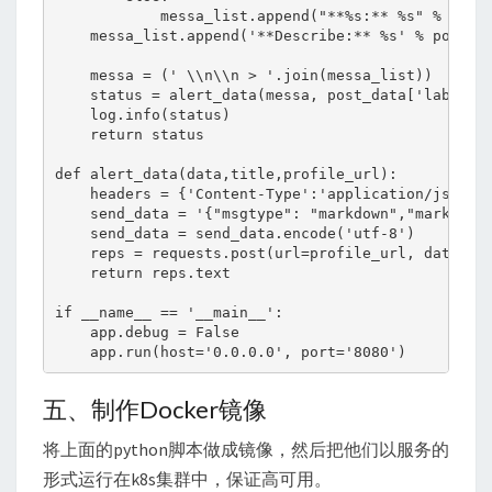
            messa_list.append("**%s:** %s" % (i, p
    messa_list.append('**Describe:** %s' % post_da
    messa = (' \\n\\n > '.join(messa_list))

    status = alert_data(messa, post_data['labels']
    log.info(status)

    return status

def alert_data(data,title,profile_url):

    headers = {'Content-Type':'application/json'}

    send_data = '{"msgtype": "markdown","markdown"
    send_data = send_data.encode('utf-8')

    reps = requests.post(url=profile_url, data=sen
    return reps.text

if __name__ == '__main__':

    app.debug = False

五、制作Docker镜像
将上面的python脚本做成镜像，然后把他们以服务的
形式运行在k8s集群中，保证高可用。