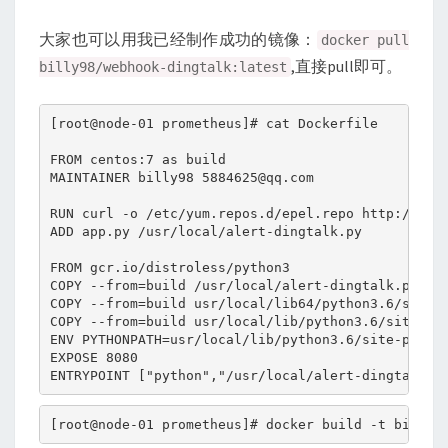
大家也可以用我已经制作成功的镜像：
docker pull
,直接pull即可。
billy98/webhook-dingtalk:latest
[root@node-01 prometheus]# cat Dockerfile

FROM centos:7 as build

MAINTAINER billy98 
5884625@qq.com
RUN curl -o /etc/yum.repos.d/epel.repo http://mirr
ADD app.py /usr/local/alert-dingtalk.py

FROM gcr.io/distroless/python3

COPY --from=build /usr/local/alert-dingtalk.py /us
COPY --from=build usr/local/lib64/python3.6/site-p
COPY --from=build usr/local/lib/python3.6/site-pac
ENV PYTHONPATH=usr/local/lib/python3.6/site-packag
EXPOSE 8080

ENTRYPOINT ["python","/usr/local/alert-dingtalk.p
[root@node-01 prometheus]# docker build -t billy9