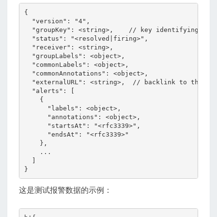
{

  "version": "4",

  "groupKey": <string>,    // key identifying the 
  "status": "<resolved|firing>",

  "receiver": <string>,

  "groupLabels": <object>,

  "commonLabels": <object>,

  "commonAnnotations": <object>,

  "externalURL": <string>,  // backlink to the Ale
  "alerts": [

    {

      "labels": <object>,

      "annotations": <object>,

      "startsAt": "<rfc3339>",

      "endsAt": "<rfc3339>"

    },

    ...

  ]

}
这是测试报警数据的示例：