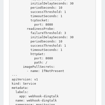
          initialDelaySeconds: 30

          periodSeconds: 10

          successThreshold: 1

          timeoutSeconds: 1

          tcpSocket:

            port: 8080

        readinessProbe:

          failureThreshold: 3

          initialDelaySeconds: 30

          periodSeconds: 10

          successThreshold: 1

          timeoutSeconds: 1

          httpGet:

            port: 8080

            path: /

      imagePullSecrets:

        - name: IfNotPresent

---

apiVersion: v1

kind: Service

metadata:

  labels:

    app: webhook-dingtalk

  name: webhook-dingtalk

  namespace: monitoring
