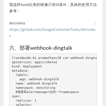
我这样build出来的镜像只有50多M，具体的使用方法
参考：
distroless：
https://github.com/GoogleContainerTools/distroles
s
六、部署webhook-dingtalk
[root@node-01 prometheus]# cat webhook-dingtalk.ya
apiVersion: apps/v1beta2

kind: Deployment

metadata:

  labels:

    app: webhook-dingtalk

  name: webhook-dingtalk

  namespace: monitoring

  #需要和alertmanager在同一个namespace

spec:

  replicas: 1

  selector:
