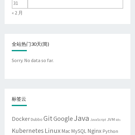
31
« 2 月
全站热门30天(简)
Sorry. No data so far.
标签云
Java
Git
Google
Docker
JVM
Dubbo
JavaScript
k8s
Linux
Kubernetes
Nginx
Mac
MySQL
Python