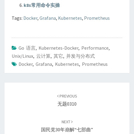
k8s常用命令实操
Tags:
Docker
,
Grafana
,
Kubernetes
,
Prometheus
Go 语言
,
Kubernetes-Docker
,
Performance
,
Unix/Linux
,
云计算
,
其它
,
并发与分布式
Docker
,
Grafana
,
Kubernetes
,
Prometheus
Post
navigation
PREVIOUS
无题0310
NEXT
国民党30年崩解“七部曲”