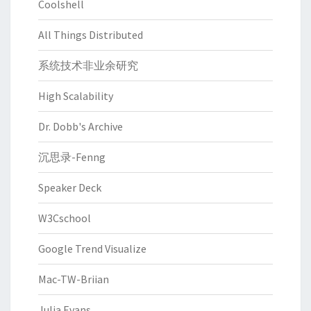
Coolshell
All Things Distributed
系统技术非业余研究
High Scalability
Dr. Dobb's Archive
沉思录-Fenng
Speaker Deck
W3Cschool
Google Trend Visualize
Mac-TW-Briian
Julia Evans