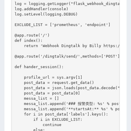
log = logging.getLogger("flask_webhook_dingtalk")

log.addHandler(console)

log.setLevel(logging.DEBUG)

EXCLUDE_LIST = ['prometheus', 'endpoint']

@app.route('/')

def index():

    return 'Webhook Dingtalk by Billy https://blog
@app.route('/dingtalk/send/',methods=['POST'])

def hander_session():

    profile_url = sys.argv[1]

    post_data = request.get_data()

    post_data = json.loads(post_data.decode("utf-8
    post_data = post_data[0]

    messa_list = []

    messa_list.append('### 报警类型: %s' % post_data
    messa_list.append('**startsAt:** %s' % post_da
    for i in post_data['labels'].keys():

        if i in EXCLUDE_LIST:

            continue

        else:
