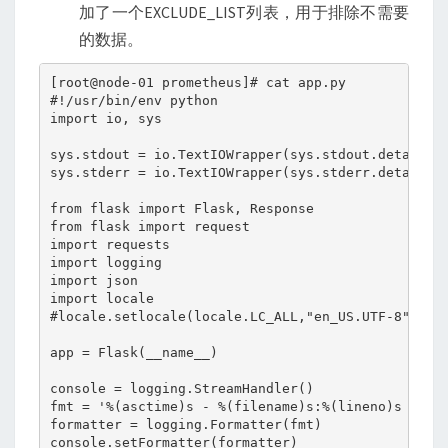
加了一个EXCLUDE_LIST列表，用于排除不需要
的数据。
[root@node-01 prometheus]# cat app.py

#!/usr/bin/env python

import io, sys

sys.stdout = io.TextIOWrapper(sys.stdout.detach(),
sys.stderr = io.TextIOWrapper(sys.stderr.detach(),
from flask import Flask, Response

from flask import request

import requests

import logging

import json

import locale

#locale.setlocale(locale.LC_ALL,"en_US.UTF-8")

app = Flask(__name__)

console = logging.StreamHandler()

fmt = '%(asctime)s - %(filename)s:%(lineno)s - %(n
formatter = logging.Formatter(fmt)

console.setFormatter(formatter)
