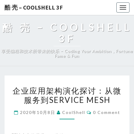
酷 壳 – COOLSHELL 3F
Togg
navig
酷 壳 – COOLSHELL
3F
享受编程和技术所带来的快乐 – Coding Your Ambition，Fortune
Fame & Fun
企
企业应用架构演化探讨：从微
业
服务到SERVICE MESH
应
用
Comments
2020年10月8日
CoolShell
0 Comment
架
构
演