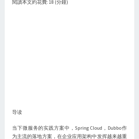
閱讀本文約花費: 18 (分鐘)
化
探
讨：
从
微
服
务
到
SERVICE
MESH
导读
当下微服务的实践方案中，Spring Cloud，Dubbo作
为主流的落地方案，在企业应用架构中发挥越来越重