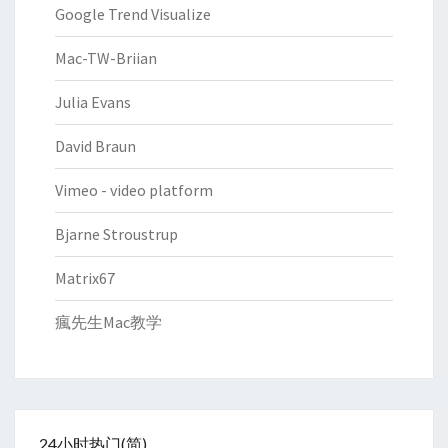
Google Trend Visualize
Mac-TW-Briian
Julia Evans
David Braun
Vimeo - video platform
Bjarne Stroustrup
Matrix67
瘋先生Mac教学
24小时热门(简)