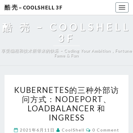
酷 壳 – COOLSHELL 3F
Togg
navig
酷 壳 – COOLSHELL
3F
享受编程和技术所带来的快乐 – Coding Your Ambition，Fortune
Fame & Fun
KUBERNETES
KUBERNETES的三种外部访
的
问方式：NODEPORT、
三
LOADBALANCER 和
种
外
INGRESS
部
Comments
2021年6月11日
CoolShell
0 Comment
访