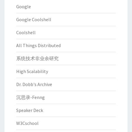
Google
Google Coolshell
Coolshell
All Things Distributed
系统技术非业余研究
High Scalability
Dr. Dobb's Archive
沉思录-Fenng
Speaker Deck
W3Cschool