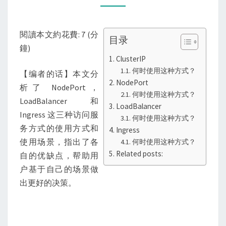
问
方
閱讀本文約花費: 7 (分
式：
目录
鐘)
NODEPORT、
ClusterIP
LOADBALANCER
何时使用这种方式？
【编者的话】本文分
和
NodePort
析了 NodePort，
INGRESS
何时使用这种方式？
LoadBalancer 和
LoadBalancer
Ingress 这三种访问服
何时使用这种方式？
务方式的使用方式和
Ingress
使用场景，指出了各
何时使用这种方式？
Related posts:
自的优缺点，帮助用
户基于自己的场景做
出更好的决策。