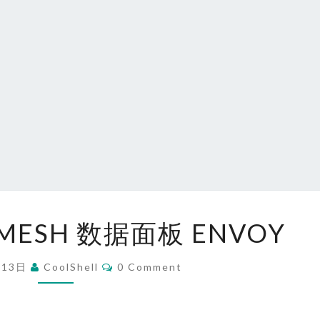
聊
MESH 数据面板 ENVOY
聊
SERVICEMESH
Comments
月13日
CoolShell
0 Comment
数
据