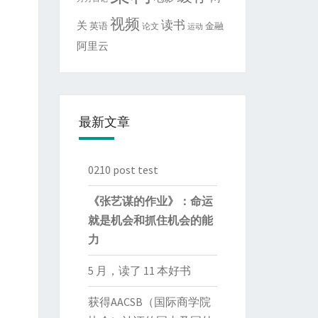
视频
读书
关
英语
金融
论文
运动
阿里云
最新文章
0210 post test
《张艺谋的作业》：命运
就是机会和抓住机会的能
力
5 月，读了 11 本好书
获得AACSB（国际商学院