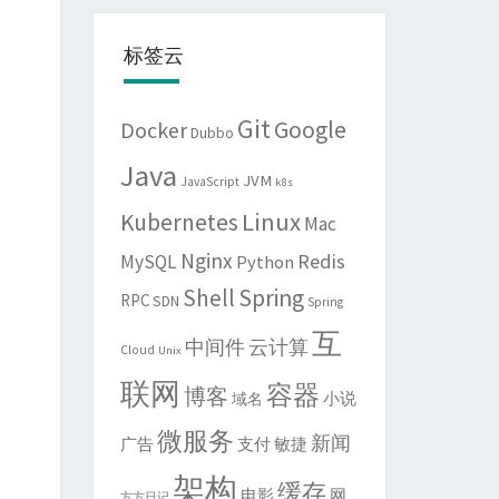
标签云
Git
Google
Docker
Dubbo
Java
JVM
JavaScript
k8s
Linux
Kubernetes
Mac
Nginx
Redis
MySQL
Python
Shell
Spring
RPC
SDN
Spring
互
中间件
云计算
Cloud
Unix
联网
容器
博客
域名
小说
微服务
新闻
敏捷
广告
支付
架构
缓存
电影
网
方方日记