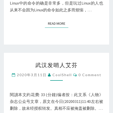
Linux中的命令的确是非常多，但是玩过Linux的人也
从来不会因为Linux的命令如此之多而烦恼，…
READ MORE
READ MORE
武
武汉发哨人艾芬
汉
发
Comments
2020年3月11日
CoolShell
0 Comment
哨
人
艾
閱讀本文約花費: 33 (分鐘)编者按：此文系《人物》
芬
杂志公众号文章，原文在今日(20200311)11:40左右被
删除，故未经授权转发。真相不应被掩盖被删除。…