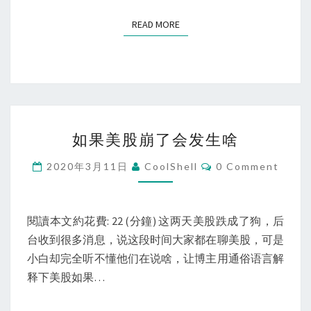
READ MORE
READ MORE
如
如果美股崩了会发生啥
果
美
Comments
2020年3月11日
CoolShell
0 Comment
股
崩
了
閱讀本文約花費: 22 (分鐘) 这两天美股跌成了狗，后
会
台收到很多消息，说这段时间大家都在聊美股，可是
发
小白却完全听不懂他们在说啥，让博主用通俗语言解
生
释下美股如果…
啥