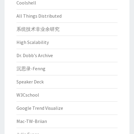
Coolshell
All Things Distributed
系统技术非业余研究
High Scalability
Dr. Dobb's Archive
沉思录-Fenng
Speaker Deck
W3Cschool
Google Trend Visualize
Mac-TW-Briian