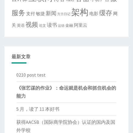
架构
服务
缓存
新闻
敏捷
电影
网
支付
方方日记
视频
读书
关
阿里云
英语
金融
论文
运动
最新文章
0210 post test
《张艺谋的作业》：命运就是机会和抓住机会的
能力
5 月，读了 11 本好书
获得AACSB（国际商学院协会）认证的国内及国
外学校