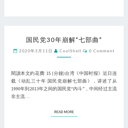
国
国民党30年崩解“七部曲”
民
党
Comments
2020年3月11日
CoolShell
0 Comment
30
年
崩
閱讀本文約花費: 15 (分鐘)台湾《中国时报》近日连
解
载《动乱三十年 国民党崩解七部曲》，讲述了从
“七
1990年到2013年之间的国民党“内斗”，中间经过主流
部
非主流…
曲”
READ MORE
READ MORE