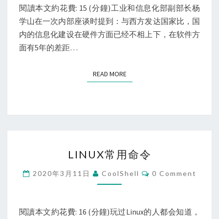
閱讀本文約花費: 15 (分鐘)工业和信息化部副部长杨
学山在一次内部座谈时提到：与西方发达国家比，国
内的信息化建设在硬件方面已经不相上下，在软件方
面有5年的差距…
READ MORE
READ MORE
LINUX
LINUX常用命令
常
用
Comments
2020年3月11日
CoolShell
0 Comment
命
令
閱讀本文約花費: 16 (分鐘)玩过Linux的人都会知道，