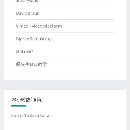
Julia Evans
David Braun
Vimeo - video platform
Bjarne Stroustrup
Matrix67
瘋先生Mac教学
24小时热门(简)
Sorry. No data so far.