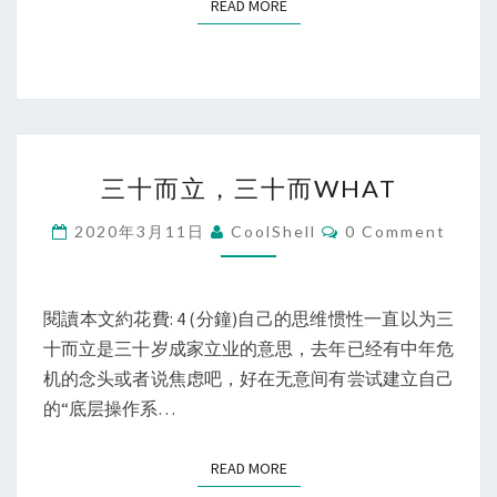
READ MORE
READ MORE
三
三十而立，三十而WHAT
十
而
Comments
2020年3月11日
CoolShell
0 Comment
立，
三
十
閱讀本文約花費: 4 (分鐘)自己的思维惯性一直以为三
而
十而立是三十岁成家立业的意思，去年已经有中年危
WHAT
机的念头或者说焦虑吧，好在无意间有尝试建立自己
的“底层操作系…
READ MORE
READ MORE