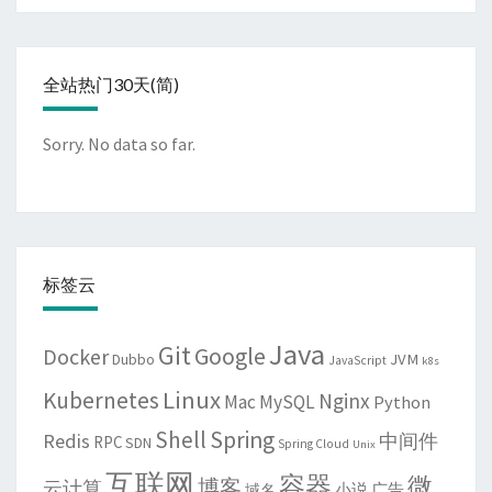
全站热门30天(简)
Sorry. No data so far.
标签云
Java
Git
Google
Docker
JVM
Dubbo
JavaScript
k8s
Linux
Kubernetes
Nginx
Mac
MySQL
Python
Shell
Spring
Redis
中间件
RPC
SDN
Spring Cloud
Unix
互联网
容器
微
博客
云计算
域名
小说
广告