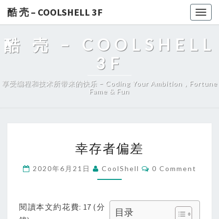
酷 壳 – COOLSHELL 3F
Togg
navig
酷 壳 – COOLSHELL
3F
享受编程和技术所带来的快乐 – Coding Your Ambition，Fortune
Fame & Fun
幸
幸存者偏差
存
者
Comments
2020年6月21日
CoolShell
0 Comment
偏
差
閱讀本文約花費: 17 (分
目录