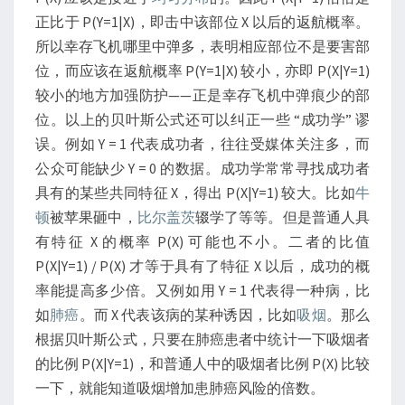
正比于 P(Y=1|X)，即击中该部位 X 以后的返航概率。
所以幸存飞机哪里中弹多，表明相应部位不是要害部
位，而应该在返航概率 P(Y=1|X) 较小，亦即 P(X|Y=1)
较小的地方加强防护——正是幸存飞机中弹痕少的部
位。以上的贝叶斯公式还可以纠正一些 “成功学” 谬
误。例如 Y = 1 代表成功者，往往受媒体关注多，而
公众可能缺少 Y = 0 的数据。成功学常常寻找成功者
具有的某些共同特征 X，得出 P(X|Y=1) 较大。比如
牛
顿
被苹果砸中，
比尔盖茨
辍学了等等。但是普通人具
有特征 X 的概率 P(X) 可能也不小。二者的比值
P(X|Y=1) / P(X) 才等于具有了特征 X 以后，成功的概
率能提高多少倍。又例如用 Y = 1 代表得一种病，比
如
肺癌
。而 X 代表该病的某种诱因，比如
吸烟
。那么
根据贝叶斯公式，只要在肺癌患者中统计一下吸烟者
的比例 P(X|Y=1)，和普通人中的吸烟者比例 P(X) 比较
一下，就能知道吸烟增加患肺癌风险的倍数。