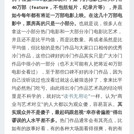
40万部（feature，不包括短片，纪录片等），并且
如今每年都有将近一万部电影上映。
在这几十万部电
影中，票房高的只是一小部分。
也就是说，很多人在
拿这一小部分热门电影和一大部分冷门电影比艺术，
并且还不是比平均值，而是比数量。再或者虽然是比
平均值，但比较的是热门作品与大家口口相传的优秀
冷门作品，这些口碑好的冷门作品其实只是广大冷门
作品中很小的一部分（也不太可能有人把将近40万部
电影全看过），至于那些口碑不好的冷门作品，因为
自己没听说过也没看过就这么被筛选掉了，拿来比平
均必然热门吃亏。由此得出冷门作品艺术高的结论明
显是不科学的，就好比“
读书无用论
”一样。认为“商
业与艺术对立”的人大都以为观众傻，容易盲从。
其
实观众并不是傻子
，最起码跟忽视“幸存者偏差”得出
谬误的人水平差不多。
热门作品通常会有其亮点，比
如有的故事好看，有的各种大场面看得很爽，有的有