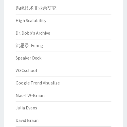
系统技术非业余研究
High Scalability
Dr. Dobb's Archive
沉思录-Fenng
Speaker Deck
W3Cschool
Google Trend Visualize
Mac-TW-Briian
Julia Evans
David Braun