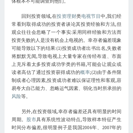
体根本不可能调查到他们。
回到投资领域,在
投资理财
类
电视节目
中,我们经
常看到取得成功的投资者谈论其投资经验和方法,但
观众往往会忽略了一个事实:采用同样经验和方法而
投资失败的人是没有机会上电视的。幸存者偏差现象
可能导致以下的结果:(1)投资成功者出书出名,失败者
将默默无闻,导致电视上大量专家在传经布道、市面
上充斥着太多投资成功学类的书籍,可能会让观众或
读者高估了通过投资获得成功的
概率
;(2)由于条件限
制或者心理因素,投资成功者难以保证理性和客观,容
易夸大自己能力、忽略运气因素、弱化当时所承担的
风险
等。
另外,在投资领域,幸存者偏差还具有明显的时间
周期。
股市
具有系统性波动特点,导致样本特征产生
时间分布偏差,很明显例子是我国2006年、2007年的