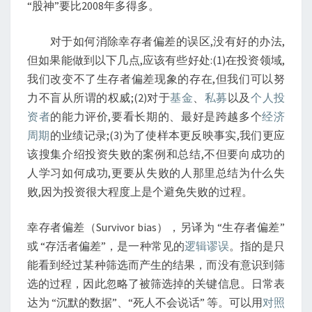
“股神”要比2008年多得多。
对于如何消除幸存者偏差的误区,没有好的办法,
但如果能做到以下几点,应该有些好处:(1)在投资领域,
我们改变不了生存者偏差现象的存在,但我们可以努
力不盲从所谓的权威;(2)对于
基金
、
私募
以及
个人投
资者
的能力评价,要看长期的、最好是跨越多个
经济
周期
的业绩记录;(3)为了使样本更反映事实,我们更应
该搜集介绍投资失败的案例和总结,不但要向成功的
人学习如何成功,更要从失败的人那里总结为什么失
败,因为投资很大程度上是个避免失败的过程。
幸存者偏差（Survivor bias），另译为 “生存者偏差”
或 “存活者偏差”，是一种常见的
逻辑谬误
。指的是只
能看到经过某种筛选而产生的结果，而没有意识到筛
选的过程，因此忽略了被筛选掉的关键信息。日常表
达为 “沉默的数据”、“死人不会说话” 等。可以用
对照