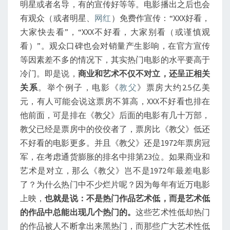
明星或者名导，有的宣传好等等。电影播出之后也会
有观众（或者明星、
网红
）免费作宣传：“XXX好看，
大家快去看”，“XXX不好看，大家别看（或谨慎观
看）”。观众口碑也会对销量产生影响，在官方宣传
等因素差不多的情况下，其实热门电影的水平要高于
冷门。即是说，
商业和艺术不仅不对立，还呈正相关
关系
。举个例子，电影《
教父
》票房大约2.5亿美
元，有人可能会说这票房不算高，XXX不好看也排在
他前面，可是排在《教父》后面的电影有几十万部，
教父已经是票房中的佼佼者了，票房比《教父》低还
不好看的电影更多。并且《教父》还是1972年票房冠
军，在考虑通货膨胀的排名中排第23位。如果商业和
艺术是对立，那么《教父》岂不是1972年最差电影
了？为什么热门中不少烂片呢？因为每年有近万电影
上映，
也就是说：不是热门作品艺术低，而是艺术低
的作品中总能出现几个热门的。
这些艺术性低却热门
的作品被人不断拿出来黑热门，而那些广大艺术性低