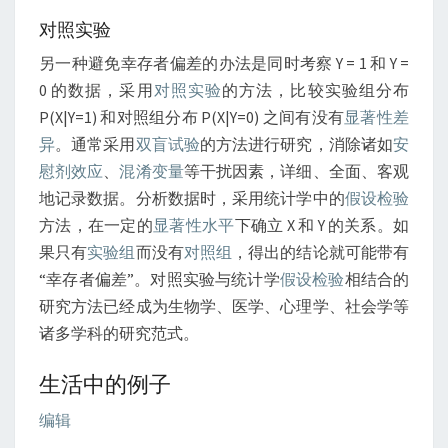
对照实验
另一种避免幸存者偏差的办法是同时考察 Y = 1 和 Y =
0 的数据，采用
对照实验
的方法，比较实验组分布
P(X|Y=1) 和对照组分布 P(X|Y=0) 之间有没有
显著性差
异
。通常采用
双盲试验
的方法进行研究，消除诸如
安
慰剂效应
、
混淆变量
等干扰因素，详细、全面、客观
地记录数据。分析数据时，采用统计学中的
假设检验
方法，在一定的
显著性水平
下确立 X 和 Y 的关系。如
果只有
实验组
而没有
对照组
，得出的结论就可能带有
“幸存者偏差”。对照实验与统计学
假设检验
相结合的
研究方法已经成为生物学、医学、心理学、社会学等
诸多学科的研究范式。
生活中的例子
编辑