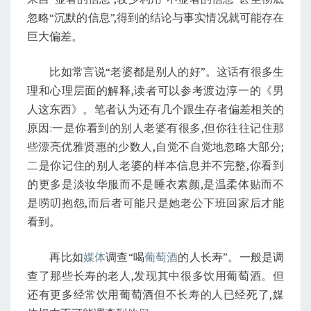
忽略“沉默的信息”,得到的结论与事实情况就可能存在
巨大偏差。
比如常言说“老婆都是别人的好”。这话有很多生
理和心理层面的解释,读者可以参考渡边淳一的《男
人这东西》。笔者认为还有几个跟生存者偏差相关的
原因:一是你看到的别人老婆有很多,但你往往记住那
些漂亮优雅贤惠的少数人,自觉不自觉地忽略大部分;
二是你记住的别人老婆的样本信息并不完整,你看到
的更多是淡妆华服而不是睡衣素颜,是温柔体贴而不
是唠叨抱怨,而后者可能只是她老公下班回家后才能
看到。
再比如
媒体
调查“喝
葡萄酒
的人长寿”。一般是调
查了那些长寿的老人,发现其中很多饮用葡萄酒。但
还有更多经常饮用葡萄酒但不长寿的人已经死了,媒