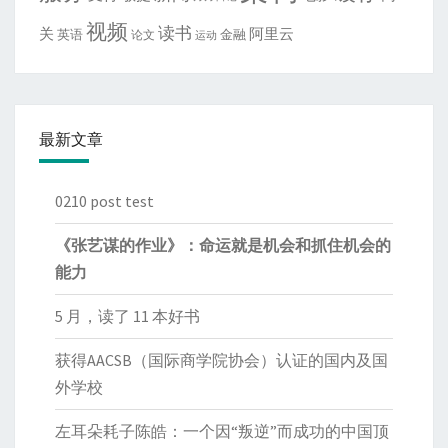
视频
读书
关
阿里云
英语
金融
论文
运动
最新文章
0210 post test
《张艺谋的作业》：命运就是机会和抓住机会的
能力
5 月，读了 11 本好书
获得AACSB（国际商学院协会）认证的国内及国
外学校
左耳朵耗子陈皓：一个因“叛逆”而成功的中国顶