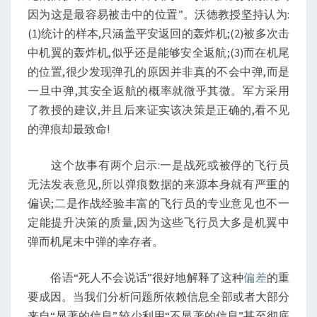
因为这是最容易被击中的位置”。沃德教授坚持认为:
(1)统计的样本,只涵盖平安返回的轰炸机;(2)被多次击
中机翼的轰炸机,似乎还是能够安全返航;(3)而在机尾
的位置,很少发现弹孔的原因并非真的不会中弹,而是
一旦中弹,其安全返航的概率就微乎其微。军方采用
了教授的建议,并且后来证实该决策是正确的,看不见
的弹痕却最致命!
这个故事有两个启示:一是战死或被俘的飞行员
无法发表意见,所以弹痕数据的来源本身就有严重的
偏误;二是作战经验丰富的飞行员的专业意见也不一
定能提升决策的质量,因为这些飞行员大多是机翼中
弹而机尾未中弹的幸存者。
俗语“死人不会说话”很好地解释了这种
偏差
的重
要成因。当我们分析问题所依赖信息全部或者大部分
来自“显著的信息”,较少利用“不显著的信息”甚至彻底