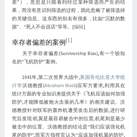
差”），意思是只能看到经过某种筛选而产生的结
果，而没有意识到筛选的过程，因此忽略了被筛选掉
的关键信息。这东西的别名有很多，比如“沉默的数
据”、“死人不会说话”等等。[
编辑
]
[1]
幸存者偏差的案例
关于幸存者偏差(Survivorship Bias),有一个较知
名的“飞机防护”案例。
1941年,第二次世界大战中,
美国哥伦比亚大学
统
计学
沃德教授(
Abraham Wald
)应军方要求,利用其在
统计方面的专业知识来提供关于《飞机应该如何加强
防护,才能降低被炮火击落的几率》的相关建议。沃
德教授针对联军的轰炸机遭受攻击后的数据,进行研
究后发现:机翼是最容易被击中的位置,机尾则是最少
被击中的位置。沃德教授的结论是“我们应该强化机
尾的防护”,而军方指挥官认为“应该加强机翼的防护,