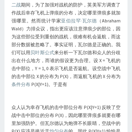
二战
期间，为了加强对战机的防护，英美军方调查了
作战后幸存飞机上弹痕的分布，决定哪里弹痕多就加
强哪里。然而统计学家
亚伯拉罕·瓦尔德
（Abraham
Wald）力排众议，指出更应该注意弹痕少的部位，因
为这些部位受到重创的战机，很难有机会返航，而这
部分数据被忽略了。事实证明，瓦尔德是正确的。我
们可以用
贝叶斯公式
来分析一下瓦尔德和众人的分歧
出在什么地方，而谁的假设更为合理。设 X = 飞机的
击中部位，Y = 1, 0 表示飞机是否返航。设空战中飞机
的击中部位 X 的分布为 P(X)，而返航飞机的 X 分布为
条件分布
P(X|Y=1)。于是有
众人认为幸存飞机的击中部位分布 P(X|Y=1) 反映了空
战中击中部位的分布 P(X)，因此哪里弹痕多就要在哪
里加强防护。但瓦尔德认为炮弹不长眼睛，空战中的
P(X) 应该是接近于
均匀分布
的。因此 P(X|Y=1) 恰恰是