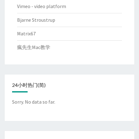
Vimeo - video platform
Bjarne Stroustrup
Matrix67
瘋先生Mac教学
24小时热门(简)
Sorry. No data so far.