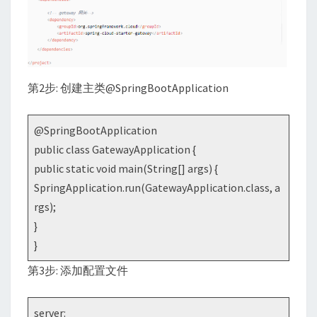
第2步: 创建主类@SpringBootApplication
@SpringBootApplication
public class GatewayApplication {
public static void main(String[] args) {
SpringApplication.run(GatewayApplication.class, a
rgs);
}
}
第3步: 添加配置文件
server: