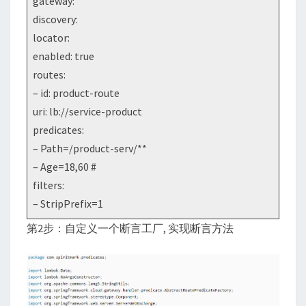
gateway:
discovery:
locator:
enabled: true
routes:
– id: product-route
uri: lb://service-product
predicates:
– Path=/product-serv/**
– Age=18,60 #
filters:
– StripPrefix=1
第2步：自定义一个断言工厂, 实现断言方法