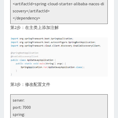
<artifactId>spring-cloud-starter-alibaba-nacos-di
scovery</artifactId>
</dependency>
第2步：在主类上添加注解
第3步：修改配置文件
server:
port: 7000
spring: