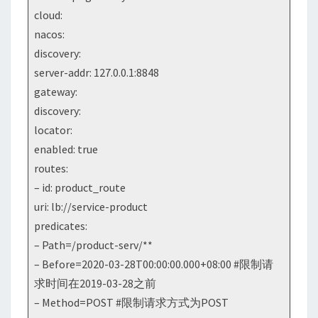
cloud:
nacos:
discovery:
server-addr: 127.0.0.1:8848
gateway:
discovery:
locator:
enabled: true
routes:
– id: product_route
uri: lb://service-product
predicates:
– Path=/product-serv/**
– Before=2020-03-28T00:00:00.000+08:00 #限制请
求时间在2019-03-28之前
– Method=POST #限制请求方式为POST