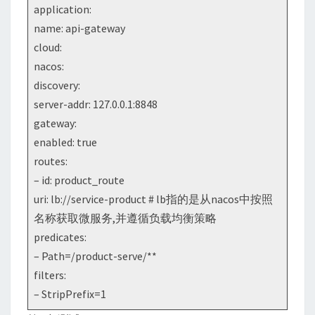
application:
name: api-gateway
cloud:
nacos:
discovery:
server-addr: 127.0.0.1:8848
gateway:
enabled: true
routes:
– id: product_route
uri: lb://service-product # lb指的是从nacos中按照
名称获取微服务,并遵循负载均衡策略
predicates:
– Path=/product-serve/**
filters:
– StripPrefix=1