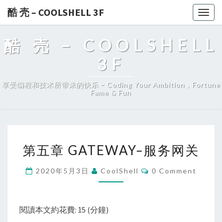
酷 壳 – COOLSHELL 3F
Togg
navig
酷 壳 – COOLSHELL
3F
享受编程和技术所带来的快乐 – Coding Your Ambition，Fortune
Fame & Fun
第
第五章 GATEWAY–服务网关
五
章
Comments
2020年5月3日
CoolShell
0 Comment
GATEWAY
–
服
閱讀本文約花費: 15 (分鐘)
务