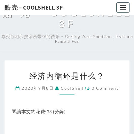
酷 壳 – COOLSHELL 3F
Togg
酷 壳 – COOLSHELL
navig
3F
享受编程和技术所带来的快乐 – Coding Your Ambition，Fortune
Fame & Fun
经
经济内循环是什么？
济
内
Comments
2020年9月8日
CoolShell
0 Comment
循
环
是
閱讀本文約花費: 28 (分鐘)
什
么？