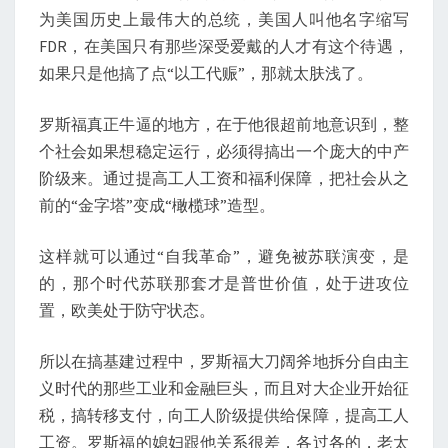
为美国历史上最伟大的总统，美国人叫他名字缩写
FDR，在美国只有那些深受爱戴的人才有这个待遇，
如果只是他搞了点“以工代赈”，那就太肤浅了。
罗斯福真正牛逼的地方，在于他很超前地意识到，整
个社会如果想稳定运行，必须得搞出一个庞大的中产
阶级来。通过提高工人工资和福利保障，把社会从之
前的“金字塔”变成“橄榄球”造型。
这样就可以通过“自我革命”，避免被苏联演变，是
的，那个时代苏联那套才是普世价值，处于进攻位
置，欧美处于防守状态。
所以在搞基建过程中，罗斯福大刀阔斧地拆分自由主
义时代的那些工业和金融巨头，而且对大企业开始征
税，搞转移支付，向工人阶级提供给保障，提高工人
工资。罗斯福的媳妇跟他关系很差，各过各的，老太