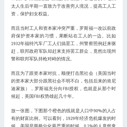
太人生后半期一直致力于改善穷人境况，提高工人工
资，保护妇女权益。
而且当时工人和资本家冲突严重，罗斯福一改以前政
府保护资本家的习惯，果断站在工人的一边。比如
1932年福特汽车厂工人们搞罢工，州警察照例赶来驱
赶，联邦政府军队却赶来支持罢工群众，竟然出现州
警和联邦军队持枪对峙的情况。
而且为了跟资本家对抗，顺便打击黑社会（美国当时
的资本家大部分跟黑社会不明不白，包括后来的肯尼
迪家族），罗斯福充分向FBI授权，也就是从那个时
候起，美国FBI权势雄起几十年。
放一张图，下图那个橙色的线就是人口中90%的人占
有的财富比例。可以看到，1929年经济危机爆发的时
候，美国是两极分化最严重的时候，0.1%的人竟然拿