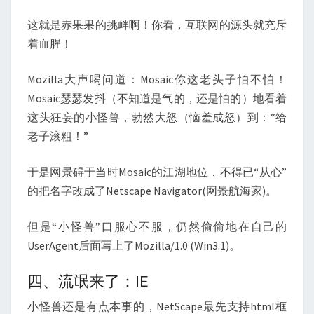
这就是赤果果的挑衅啊！你看，互联网的源头就充斥
着血腥！
Mozilla大声喝问道：Mosaic你这老头子怕不怕！
Mosaic瑟瑟发抖（不知道是气的，还是怕的）地看着
这头狂妄的小怪兽，勃然大怒（恼羞成怒）到：“给
老子滚粗！”
于是网景碍于当时Mosaic的江湖地位，不得已“从心”
的把名字改成了Netscape Navigator(网景航海家)。
但是“小怪兽”口服心不服，仍然偷偷地在自己的
UserAgent后面写上了Mozilla/1.0 (Win3.1)。
四、流氓来了：IE
小怪兽还是有点本事的，NetScape最先支持html框