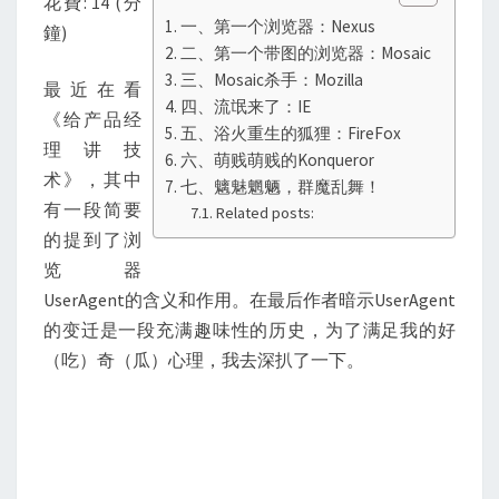
花費: 14 (分
史
一、第一个浏览器：Nexus
鐘)
二、第一个带图的浏览器：Mosaic
三、Mosaic杀手：Mozilla
最近在看
四、流氓来了：IE
《给产品经
五、浴火重生的狐狸：FireFox
理讲技
六、萌贱萌贱的Konqueror
术》，其中
七、魑魅魍魉，群魔乱舞！
有一段简要
Related posts:
的提到了浏
览器
UserAgent的含义和作用。在最后作者暗示UserAgent
的变迁是一段充满趣味性的历史，为了满足我的好
（吃）奇（瓜）心理，我去深扒了一下。