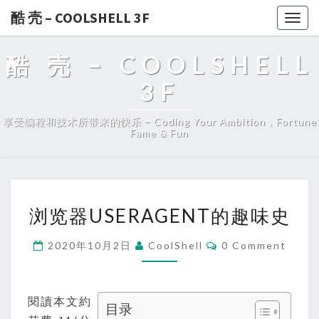
酷 壳 – COOLSHELL 3F
Togg
navig
酷 壳 – COOLSHELL
3F
享受编程和技术所带来的快乐 – Coding Your Ambition，Fortune
Fame & Fun
浏
浏览器USERAGENT的趣味史
览
器
Comments
2020年10月2日
CoolShell
0 Comment
USERAGENT
的
趣
閱讀本文約
目录
味