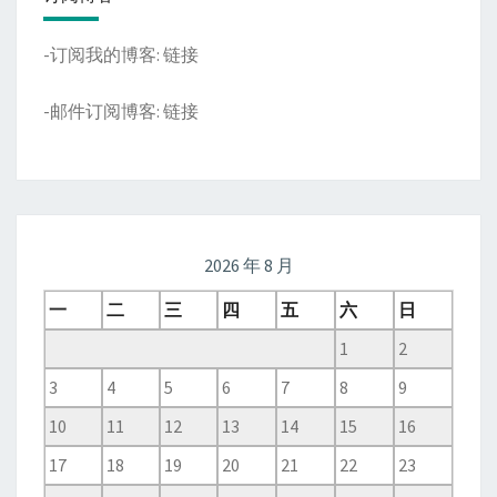
-订阅我的博客:
链接
-邮件订阅博客:
链接
2026 年 8 月
一
二
三
四
五
六
日
1
2
3
4
5
6
7
8
9
10
11
12
13
14
15
16
17
18
19
20
21
22
23