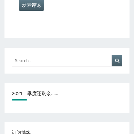
Search
Search
for:
2021二季度还剩余……
订阅博客