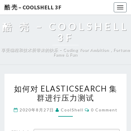
酷 壳 – COOLSHELL 3F
Togg
navig
酷 壳 – COOLSHELL
3F
享受编程和技术所带来的快乐 – Coding Your Ambition，Fortune
Fame & Fun
如
如何对 ELASTICSEARCH 集
何
群进行压力测试
对
ELASTICSEARCH
Comments
2020年8月27日
CoolShell
0 Comment
集
群
进