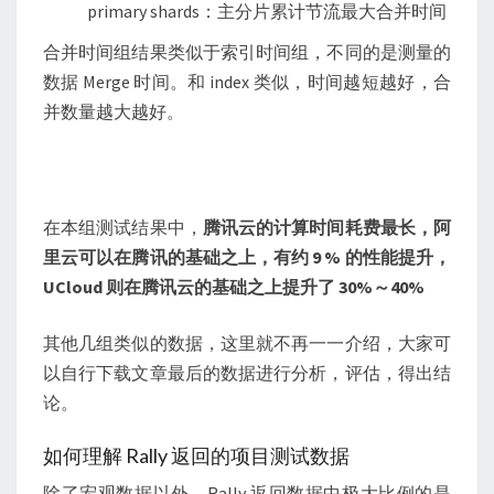
primary shards：主分片累计节流最大合并时间
合并时间组结果类似于索引时间组，不同的是测量的
数据 Merge 时间。和 index 类似，时间越短越好，合
并数量越大越好。
在本组测试结果中，
腾讯云的计算时间耗费最长，阿
里云可以在腾讯的基础之上，有约 9 % 的性能提升，
UCloud 则在腾讯云的基础之上提升了 30%～40%
其他几组类似的数据，这里就不再一一介绍，大家可
以自行下载文章最后的数据进行分析，评估，得出结
论。
如何理解 Rally 返回的项目测试数据
除了宏观数据以外，Rally 返回数据中极大比例的是