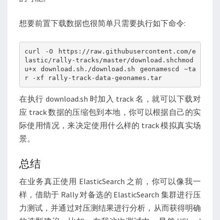
想要前置下载数据也很简单只需要执行如下命令:
curl -O https://raw.githubusercontent.com/e
lastic/rally-tracks/master/download.shchmod 
u+x download.sh./download.sh geonamescd ~ta
r -xf rally-track-data-geonames.tar
在执行 download.sh 时加入 track 名，就可以下载对
应 track 数据的压缩包到本地，你可以根据自己的实
际使用情况，来决定使用什么样的 track 模拟真实场
景。
总结
在业务真正使用 ElasticSearch 之前，你可以像我一
样，借助于 Rally 对备选的 ElasticSearch 集群进行压
力测试，并通过对压测结果进行分析，从而获得明确