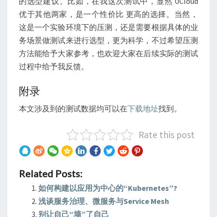
的选型建议。比如，在我这次测试中，显然 UCloud
优于其他两家，是一个性价比 更高的选择。当然，
这是一个实验环境下的压测，还是需要根据具体的业
务场景做测试来进行选型，更为科学，不过希望压测
方法能给予大家参考，也欢迎大家在后续实际的测试
过程中给予我反馈。
附录
本文涉及到的测试数据均可以在
下载地址
找到。
Rate this post
Related Posts:
如何构建以应用为中心的“Kubernetes”?
浅谈服务治理、微服务与Service Mesh
别让自己“墙”了自己