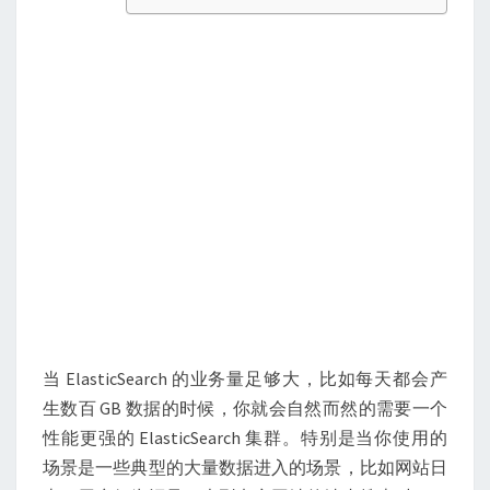
当 ElasticSearch 的业务量足够大，比如每天都会产
生数百 GB 数据的时候，你就会自然而然的需要一个
性能更强的 ElasticSearch 集群。特别是当你使用的
场景是一些典型的大量数据进入的场景，比如网站日