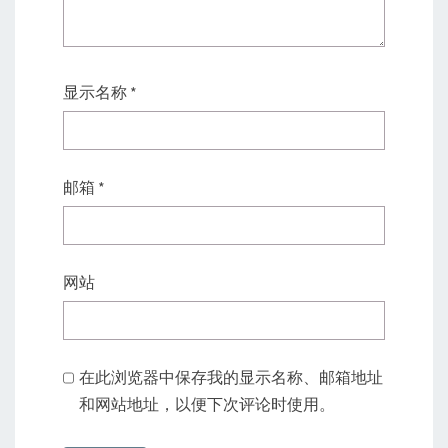
显示名称
*
邮箱
*
网站
在此浏览器中保存我的显示名称、邮箱地址
和网站地址，以便下次评论时使用。