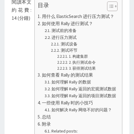
閱讀本文
目录
行
約花費:
压
用什么 ElasticSearch 进行压力测试？
14 (分鐘)
力
如何使用 Rally 进行测试？
测
测试前的准备
进行压力测试
试
测试设备
测试环节
1. 构建集群
2. 执行测试命令
3. 获得测试结果
如何查看 Rally 的测试结果
如何理解 Rally 的数据
如何理解 Rally 返回的宏观测试数据
如何理解 Rally 返回的项目测试数据
一些使用 Rally 时的小技巧
如何解决 Rally 网络不好的问题？
总结
附录
Related posts: