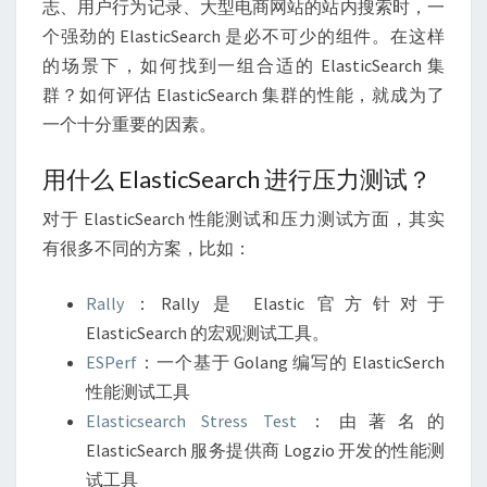
志、用户行为记录、大型电商网站的站内搜索时，一
个强劲的 ElasticSearch 是必不可少的组件。在这样
的场景下，如何找到一组合适的 ElasticSearch 集
群？如何评估 ElasticSearch 集群的性能，就成为了
一个十分重要的因素。
用什么 ElasticSearch 进行压力测试？
对于 ElasticSearch 性能测试和压力测试方面，其实
有很多不同的方案，比如：
Rally
：Rally 是 Elastic 官方针对于
ElasticSearch 的宏观测试工具。
ESPerf
：一个基于 Golang 编写的 ElasticSerch
性能测试工具
Elasticsearch Stress Test
：由著名的
ElasticSearch 服务提供商 Logzio 开发的性能测
试工具