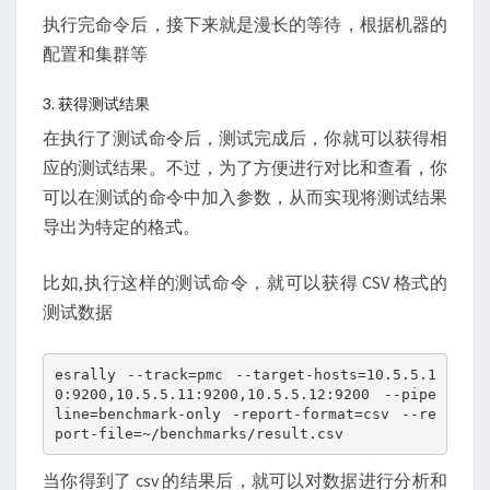
执行完命令后，接下来就是漫长的等待，根据机器的
配置和集群等
3. 获得测试结果
在执行了测试命令后，测试完成后，你就可以获得相
应的测试结果。不过，为了方便进行对比和查看，你
可以在测试的命令中加入参数，从而实现将测试结果
导出为特定的格式。
比如,执行这样的测试命令，就可以获得 CSV 格式的
测试数据
esrally --track=pmc --target-hosts=10.5.5.1
0:9200,10.5.5.11:9200,10.5.5.12:9200 --pipe
line=benchmark-only -report-format=csv --re
port-file=~/benchmarks/result.csv
当你得到了 csv 的结果后，就可以对数据进行分析和