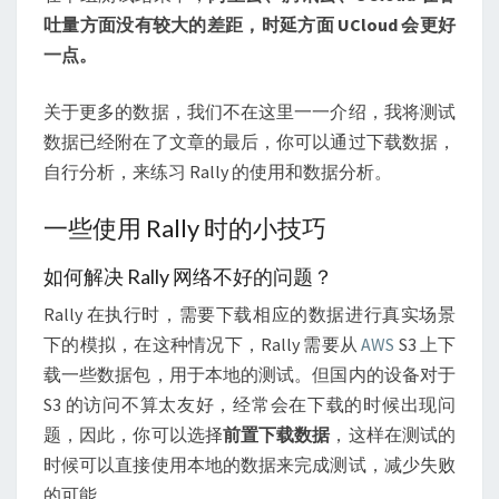
吐量方面没有较大的差距，时延方面 UCloud 会更好
一点。
关于更多的数据，我们不在这里一一介绍，我将测试
数据已经附在了文章的最后，你可以通过下载数据，
自行分析，来练习 Rally 的使用和数据分析。
一些使用 Rally 时的小技巧
如何解决 Rally 网络不好的问题？
Rally 在执行时，需要下载相应的数据进行真实场景
下的模拟，在这种情况下，Rally 需要从
AWS
S3 上下
载一些数据包，用于本地的测试。但国内的设备对于
S3 的访问不算太友好，经常会在下载的时候出现问
题，因此，你可以选择
前置下载数据
，这样在测试的
时候可以直接使用本地的数据来完成测试，减少失败
的可能。