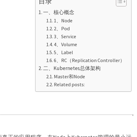
目录
一、核心概念
1、Node
2、Pod
3、Service
4、Volume
5、Label
6、RC（Replication Controller）
二、Kubernetes总体架构
Master和Node
Related posts: