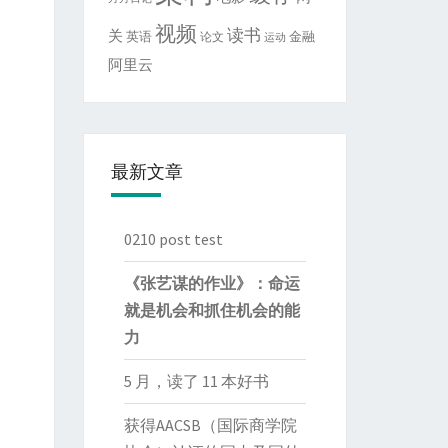
视频
读书
关
英语
金融
论文
运动
阿里云
最新文章
0210 post test
《张艺谋的作业》：命运
就是机会和抓住机会的能
力
5 月，读了 11 本好书
获得AACSB（国际商学院