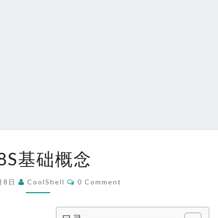
K8S
8S基础概念
基
础
Comments
6月8日
CoolShell
0 Comment
概
念