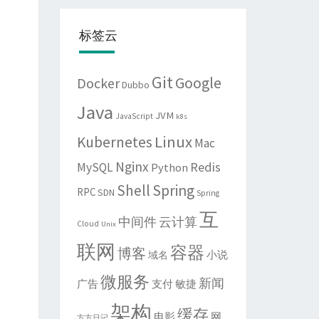
标签云
Git
Google
Docker
Dubbo
Java
JVM
JavaScript
k8s
Linux
Kubernetes
Mac
Nginx
Redis
MySQL
Python
Shell
Spring
RPC
SDN
Spring
互
中间件
云计算
Cloud
Unix
联网
容器
博客
域名
小说
微服务
新闻
敏捷
广告
支付
架构
缓存
电影
网
方方日记