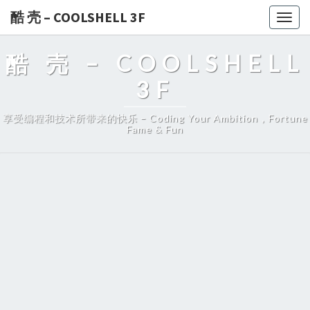
酷 壳 – COOLSHELL 3F
Togg
navig
酷 壳 – COOLSHELL
3F
享受编程和技术所带来的快乐 – Coding Your Ambition，Fortune
Fame & Fun