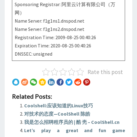
Sponsoring Registrar: 阿里云计算有限公司（万
网）
Name Server: f1g1ns1.dnspod.net
Name Server: f1g1ns2.dnspod.net
Registration Time: 2009-08-25 00:40:26
Expiration Time: 2020-08-25 00:40:26
DNSSEC: unsigned
Rate this post
Related Posts:
Coolshell:应该知道的Linux技巧
对技术的态度—CoolShell 陈皓
我是怎么招聘程序员的 | 酷 壳 – CoolShell.cn
Let’s play a great and fun game