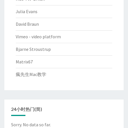
Julia Evans
David Braun
Vimeo - video platform
Bjarne Stroustrup
Matrix67
瘋先生Mac教学
24小时热门(简)
Sorry. No data so far.