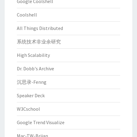
Google Coolshell
Coolshell
All Things Distributed
系统技术非业余研究
High Scalability
Dr. Dobb's Archive
沉思录-Fenng
Speaker Deck
W3Cschool
Google Trend Visualize
Mac-TW-Briian