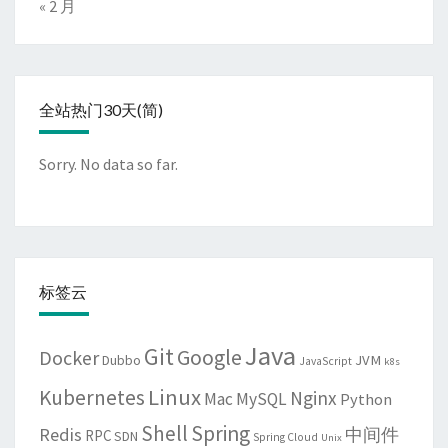
« 2 月
全站热门30天(简)
Sorry. No data so far.
标签云
Java
Git
Google
Docker
JVM
Dubbo
JavaScript
k8s
Linux
Kubernetes
Nginx
Mac
MySQL
Python
Shell
Spring
Redis
中间件
RPC
SDN
Spring Cloud
Unix