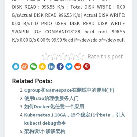
DISK READ : 996.55 K/s | Total DISK WRITE : 0.00
B/sActual DISK READ: 996.55 K/s | Actual DISK WRITE:
0.00 B/sTID PRIO USER DISK READ DISK WRITE
SWAPIN IO> COMMAND18188 be/4 root 996.55
K/s 0.00 B/s 0.00 % 99.99 % dd if=/dev/sda of=/dev/null
Rate this post
Related Posts:
Cgroup和Namespace在测试中的使用(下)
使用Istio治理微服务入门
如何Docker化任意一个应用
Kubernetes 1.18GA，15个稳定11个beta，引入
kubectl debug命令
架构设计-谈谈架构