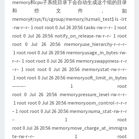
memory和cpu子系统目录下会自动生成这个组的目录
和些文件，如
memory#/sys/fs/cgroup/memory/hzmali_test$ ls -lrt
-rw-r–r– 1 root root 0 Jul 26 20:56 tasks-rw-r–r– 1 root
root 0 Jul 26 20:56 notify_on_release-rw-r–r– 1 root
root 0 Jul 26 20:56 memory.use_hierarchy-r–r–r–
1 root root 0 Jul 26 20:56 memory.usage_in_bytes-rw-
r–r– 1 root root 0 Jul 26 20:56 memory.swappiness-r–r
–r– 1 root root 0 Jul 26 20:56 memory.stat-rw-r–r–
1 root root 0 Jul 26 20:56 memory.soft_limit_in_bytes
———- 1 root
root 0 Jul 26 20:56 memory.pressure_level-rw-r–r–
1 root root 0 Jul 26 20:56 memory.oom_control-r–r–r
– 1 root root 0 Jul 26 20:56 memory.numa_stat-rw-r–r
– 1 root
root 0 Jul 26 20:56 memory.move_charge_at_immigra
te-rw-r–r– 1 root