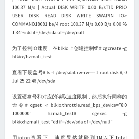
100.37 M/s | Actual DISK WRITE: 0.00 B/sTID PRIO
USER DISK READ DISK WRITE SWAPIN IO>
COMMAND18081 be/4 root 100.37 M/s 0.00 B/s 0.00 %
1.34 % dd if=/dev/sda of=/dev/null
为了控制IO速度，在blkio上创建控制组# cgcreate -g
blkio:/hzmali_test
查看下硬盘号# ls -l /dev/sdabrw-rw—- 1 root disk 8, 0
Jul 25 22:46 /dev/sda
设置硬盘号和对应的读取速度限制，然后执行同样的
命令# cgset -r blkio.throttle.read_bps_device=”8:0
1000000″ hzmali_test# cgexec -g
blkio:hzmali_test “dd if=/dev/sda of=/dev/null”
用iotop查看下，速度果然就降到1M以下Total