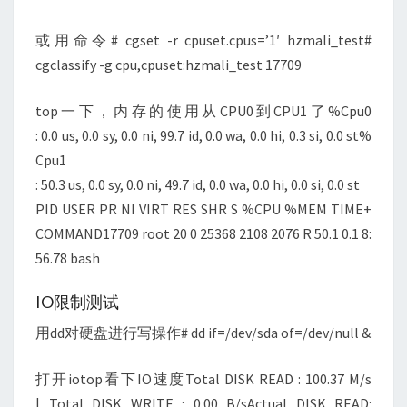
或用命令# cgset -r cpuset.cpus=’1′ hzmali_test#
cgclassify -g cpu,cpuset:hzmali_test 17709
top一下，内存的使用从CPU0到CPU1了%Cpu0
: 0.0 us, 0.0 sy, 0.0 ni, 99.7 id, 0.0 wa, 0.0 hi, 0.3 si, 0.0 st%
Cpu1
: 50.3 us, 0.0 sy, 0.0 ni, 49.7 id, 0.0 wa, 0.0 hi, 0.0 si, 0.0 st
PID USER PR NI VIRT RES SHR S %CPU %MEM TIME+
COMMAND17709 root 20 0 25368 2108 2076 R 50.1 0.1 8:
56.78 bash
IO限制测试
用dd对硬盘进行写操作# dd if=/dev/sda of=/dev/null &
打开iotop看下IO速度Total DISK READ : 100.37 M/s
| Total DISK WRITE : 0.00 B/sActual DISK READ: