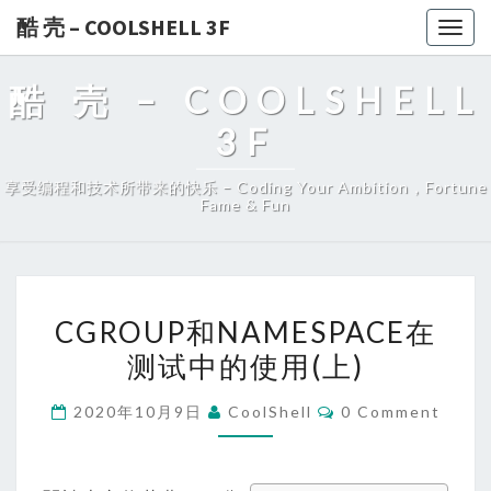
酷 壳 – COOLSHELL 3F
Togg
navig
酷 壳 – COOLSHELL
3F
享受编程和技术所带来的快乐 – Coding Your Ambition，Fortune
Fame & Fun
CGROUP
CGROUP和NAMESPACE在
和
测试中的使用(上)
NAMESPACE
在
Comments
2020年10月9日
CoolShell
0 Comment
测
试
中