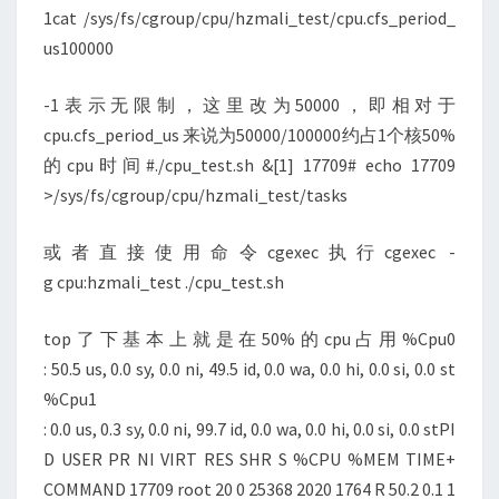
1cat /sys/fs/cgroup/cpu/hzmali_test/cpu.cfs_period_
us100000
-1表示无限制，这里改为50000，即相对于
cpu.cfs_period_us 来说为50000/100000约占1个核50%
的cpu时间#./cpu_test.sh &[1] 17709# echo 17709
>/sys/fs/cgroup/cpu/hzmali_test/tasks
或者直接使用命令cgexec执行cgexec -
g cpu:hzmali_test ./cpu_test.sh
top了下基本上就是在50%的cpu占用%Cpu0
: 50.5 us, 0.0 sy, 0.0 ni, 49.5 id, 0.0 wa, 0.0 hi, 0.0 si, 0.0 st
%Cpu1
: 0.0 us, 0.3 sy, 0.0 ni, 99.7 id, 0.0 wa, 0.0 hi, 0.0 si, 0.0 stPI
D USER PR NI VIRT RES SHR S %CPU %MEM TIME+
COMMAND 17709 root 20 0 25368 2020 1764 R 50.2 0.1 1