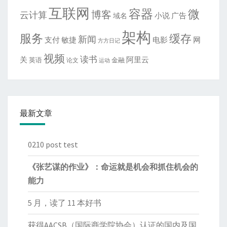
互联网
容器
微
博客
云计算
域名
小说
广告
架构
服务
缓存
新闻
敏捷
电影
网
支付
方方日记
视频
读书
关
阿里云
英语
金融
论文
运动
最新文章
0210 post test
《张艺谋的作业》：命运就是机会和抓住机会的
能力
5 月，读了 11 本好书
获得AACSB（国际商学院协会）认证的国内及国