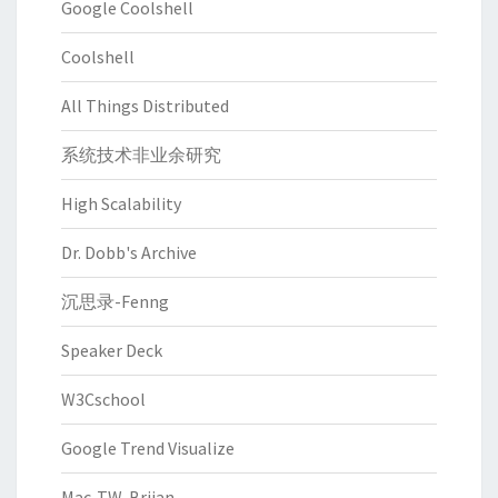
Google Coolshell
Coolshell
All Things Distributed
系统技术非业余研究
High Scalability
Dr. Dobb's Archive
沉思录-Fenng
Speaker Deck
W3Cschool
Google Trend Visualize
Mac-TW-Briian