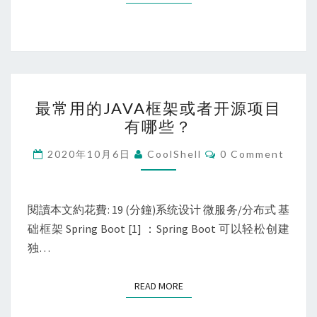
微
服
务
到
SERVICE
最
MESH
最常用的JAVA框架或者开源项目
常
有哪些？
用
的
Comments
2020年10月6日
CoolShell
0 Comment
JAVA
框
架
閱讀本文約花費: 19 (分鐘)系统设计 微服务/分布式 基
或
础框架 Spring Boot [1] ：Spring Boot 可以轻松创建
者
独…
开
源
READ MORE
READ MORE
项