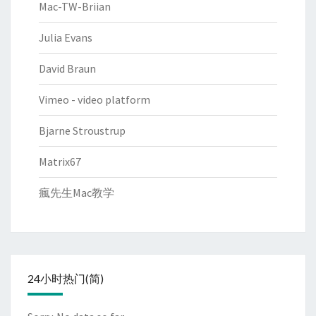
Mac-TW-Briian
Julia Evans
David Braun
Vimeo - video platform
Bjarne Stroustrup
Matrix67
瘋先生Mac教学
24小时热门(简)