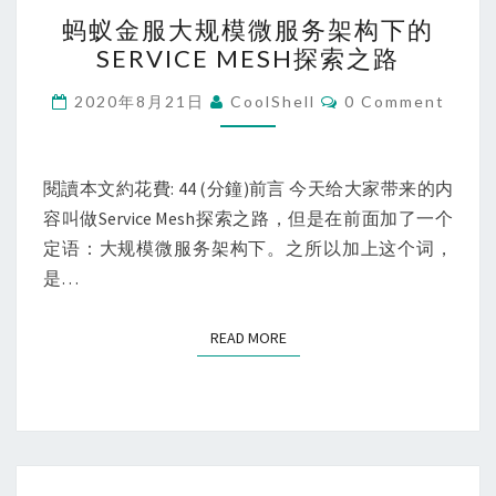
蚂
蚂蚁金服大规模微服务架构下的
蚁
SERVICE MESH探索之路
金
服
Comments
2020年8月21日
CoolShell
0 Comment
大
规
模
閱讀本文約花費: 44 (分鐘)前言 今天给大家带来的内
微
容叫做Service Mesh探索之路，但是在前面加了一个
服
定语：大规模微服务架构下。之所以加上这个词，
务
是…
架
构
READ MORE
READ MORE
下
的
SERVICE
MESH
探