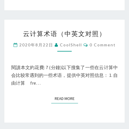
的
拆
分
策
云
略
云计算术语（中英文对照）
计
算
Comments
2020年8月22日
CoolShell
0 Comment
术
语
（中
閱讀本文約花費: 7 (分鐘)以下搜集了一些在云计算中
英
会比较常遇到的一些术语，提供中英对照信息： 1. 自
文
由计算 fre…
对
照）
READ MORE
READ MORE