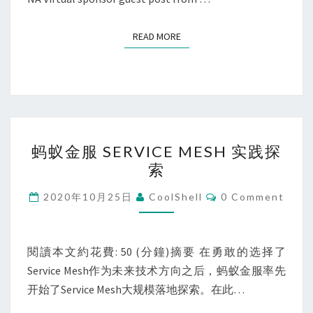
READ MORE
READ MORE
蚂
蚂蚁金服 SERVICE MESH 实践探
蚁
索
金
服
Comments
2020年10月25日
CoolShell
0 Comment
SERVICE
MESH
实
閱讀本文約花費: 50 (分鐘)摘要 在勇敢的选择了
践
Service Mesh作为未来技术方向之后，蚂蚁金服率先
探
开始了Service Mesh大规模落地探索。在此…
索