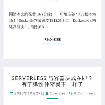
建：
基
于
閱讀本文約花費: 16 (分鐘)一，环境准备 * K8S版本为
KUBEADM
15.1 * Docker版本最高支持18.06.1 二，Docker环境构
建及替换 1，清除原D…
READ MORE
READ MORE
SERVERLESS
SERVERLESS 与容器决战在即？
与
有了弹性伸缩就不一样了
容
器
Comments
2020年10月29日
CoolShell
0 Comment
决
战