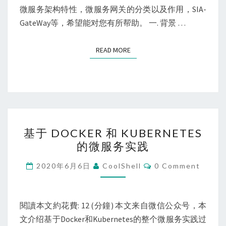
术
微服务架构特性，微服务网关的分类以及作用，SIA-
（SIA-
GateWay等，希望能对您有所帮助。 一. 背景 …
GATEWAY）
READ MORE
READ MORE
基
基于 DOCKER 和 KUBERNETES
于
的微服务实践
DOCKER
和
Comments
2020年6月6日
CoolShell
0 Comment
KUBERNETES
的
微
閱讀本文約花費: 12 (分鐘) 本文来自微信公众号，本
服
文介绍基于Docker和Kubernetes的整个微服务实践过