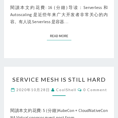
在
閱讀本文約花費: 16 (分鐘)导读：Serverless 和
即？
Autoscaling 是近些年来广大开发者非常关心的内
有
容。有人说 Serverless 是容器…
了
弹
READ MORE
READ MORE
性
伸
缩
就
不
SERVICE
一
SERVICE MESH IS STILL HARD
MESH
样
IS
Comments
2020年10月28日
CoolShell
0 Comment
了
STILL
HARD
閱讀本文約花費: 5 (分鐘)KubeCon + CloudNativeCon
NA Virtual sponsor guest post from …