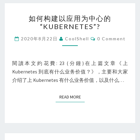
如
如何构建以应用为中心的
何
“KUBERNETES”?
构
建
Comments
2020年8月22日
CoolShell
0 Comment
以
应
用
閱讀本文約花費: 23 (分鐘)在上篇文章《上
为
Kubernetes 到底有什么业务价值？》，主要和大家
中
介绍了上 Kubernetes 有什么业务价值，以及什么…
心
的
READ MORE
READ MORE
“KUBERNETES”?