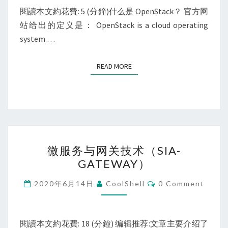
閱讀本文約花費: 5 (分鐘)什么是 OpenStack？ 官方网
站给出的定义是： OpenStack is a cloud operating
system …
READ MORE
READ MORE
微
微服务与网关技术（SIA-
服
GATEWAY）
务
与
Comments
2020年6月14日
CoolShell
0 Comment
网
关
技
閱讀本文約花費: 18 (分鐘) 编辑推荐:文章主要介绍了