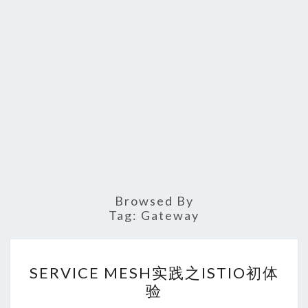
Browsed By
Tag:
Gateway
SERVICE
SERVICE MESH实践之ISTIO初体
MESH
验
实