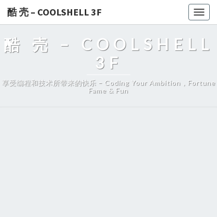
酷 壳 – COOLSHELL 3F
Togg
navig
酷 壳 – COOLSHELL
3F
享受编程和技术所带来的快乐 – Coding Your Ambition，Fortune
Fame & Fun