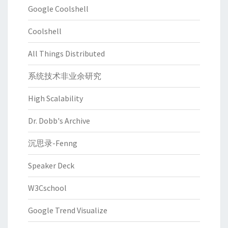
Google Coolshell
Coolshell
All Things Distributed
系统技术非业余研究
High Scalability
Dr. Dobb's Archive
沉思录-Fenng
Speaker Deck
W3Cschool
Google Trend Visualize