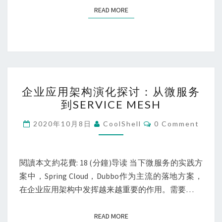
READ MORE
READ MORE
企
企业应用架构演化探讨：从微服务
业
到SERVICE MESH
应
用
Comments
2020年10月8日
CoolShell
0 Comment
架
构
演
閱讀本文約花費: 18 (分鐘)导读 当下微服务的实践方
化
案中，Spring Cloud，Dubbo作为主流的落地方案，
探
在企业应用架构中发挥越来越重要的作用。需要…
讨：
从
READ MORE
READ MORE