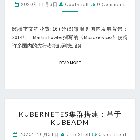
践
Comments
2020年11月3日
CoolShell
0 Comment
之
ISTIO
初
閱讀本文約花費: 16 (分鐘)微服务国内发展背景：
体
2014年，Martin Fowler撰写的《Microservices》使得
验
许多国内的先行者接触到微服务…
READ MORE
READ MORE
KUBERNETES
KUBERNETES集群搭建：基于
集
KUBEADM
群
搭
Comments
2020年10月31日
CoolShell
0 Comment