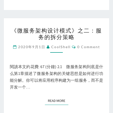
目
有
哪
些？
《微
《微服务架构设计模式》之二：服
服
务的拆分策略
务
架
Comments
2020年9月1日
CoolShell
0 Comment
构
设
计
閱讀本文約花費: 67 (分鐘) 2.1 微服务架构到底是什
模
么第1章描述了微服务架构的关键思想是如何进行功
式》
能分解。你可以将应用程序构建为一组服务，而不是
之
开发一个…
二：
服
READ MORE
READ MORE
务