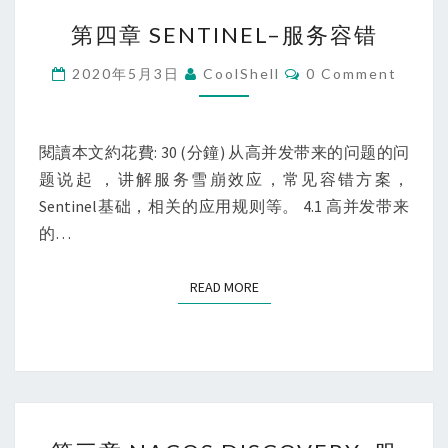
第
第四章 SENTINEL–服务容错
四
章
Comments
2020年5月3日
CoolShell
0 Comment
SENTINEL
–
服
閱讀本文約花費: 30 (分鐘) 从高并发带来的问题的问
务
题说起 ，讲解服务雪崩效应，常见容错方案，
容
Sentinel基础，相关的应用规则等。 4.1 高并发带来
错
的…
READ MORE
READ MORE
第