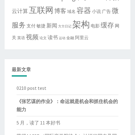
互联网
容器
微
博客
云计算
域名
小说
广告
架构
服务
缓存
新闻
敏捷
电影
网
支付
方方日记
视频
读书
关
阿里云
英语
金融
论文
运动
最新文章
0210 post test
《张艺谋的作业》：命运就是机会和抓住机会的
能力
5 月，读了 11 本好书