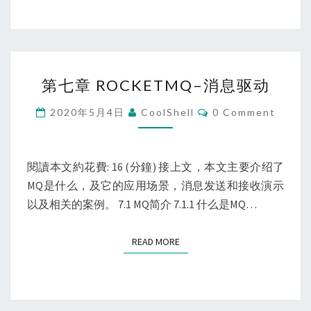
（环
境
搭
建
第
第七章 ROCKETMQ–消息驱动
篇）
七
章
Comments
2020年5月4日
CoolShell
0 Comment
ROCKETMQ
–
消
閱讀本文約花費: 16 (分鐘) 接上文，本文主要介绍了
息
MQ是什么，及它的应用场景，消息发送和接收演示
驱
以及相关的案例。 7.1 MQ简介 7.1.1 什么是MQ…
动
READ MORE
READ MORE