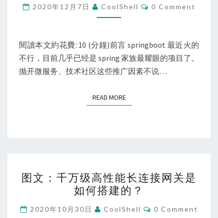
列-
Comments
2020年12月7日
CoolShell
0 Comment
SPRINGBOOT
项
目
閱讀本文約花費: 10 (分鐘)前言 springboot 最近火的
基
不行，目前几乎已经是 spring 家族最耀眼的项目了。
础
抛开微服务、技术社区这些推广因素不说…
搭
建
READ MORE
READ MORE
课
图
图文：千万级高性能长连接网关是
文：
如何搭建的？
千
万
Comments
2020年10月30日
CoolShell
0 Comment