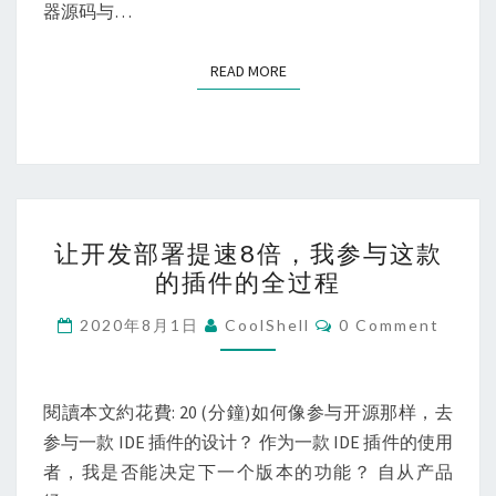
层
器源码与…
源
码
READ MORE
READ MORE
剖
析
让
让开发部署提速8倍，我参与这款
开
的插件的全过程
发
部
Comments
2020年8月1日
CoolShell
0 Comment
署
提
速
閱讀本文約花費: 20 (分鐘)如何像参与开源那样，去
8
参与一款 IDE 插件的设计？ 作为一款 IDE 插件的使用
倍，
者，我是否能决定下一个版本的功能？ 自从产品