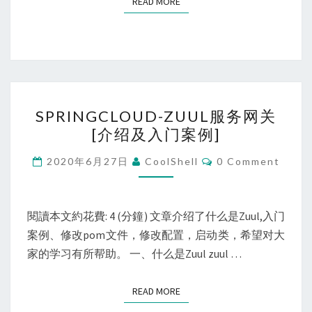
READ MORE
READ MORE
SPRINGCLOUD-
SPRINGCLOUD-ZUUL服务网关
ZUUL
[介绍及入门案例]
服
务
Comments
2020年6月27日
CoolShell
0 Comment
网
关
[介
閱讀本文約花費: 4 (分鐘) 文章介绍了什么是Zuul,入门
绍
案例、修改pom文件，修改配置，启动类，希望对大
及
家的学习有所帮助。 一、什么是Zuul zuul …
入
门
READ MORE
READ MORE
案