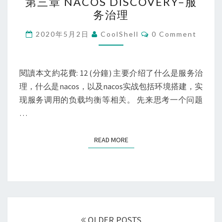
第三章 NACOS DISCOVERY–服
三
务治理
章
NACOS
Comments
2020年5月2日
CoolShell
0 Comment
DISCOVERY
–
服
閱讀本文約花費: 12 (分鐘) 主要介绍了什么是服务治
务
理，什么是nacos，以及nacos实战包括环境搭建，实
治
现服务调用的负载均衡等相关。 先来思考一个问题
理
…
READ MORE
READ MORE
Posts
navigation
OLDER POSTS