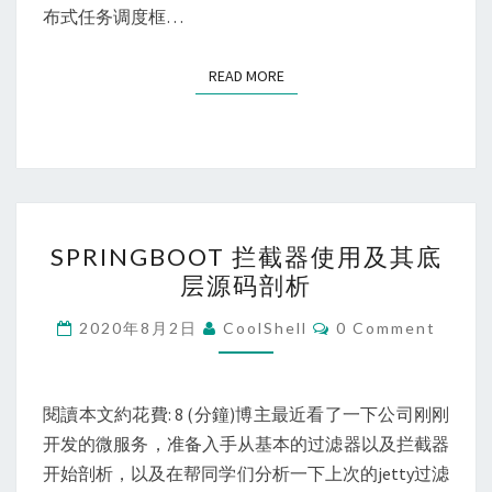
度
布式任务调度框…
框
架
READ MORE
READ MORE
实
践
SPRINGBOOT
SPRINGBOOT 拦截器使用及其底
拦
层源码剖析
截
器
Comments
2020年8月2日
CoolShell
0 Comment
使
用
及
閱讀本文約花費: 8 (分鐘)博主最近看了一下公司刚刚
其
开发的微服务，准备入手从基本的过滤器以及拦截器
底
开始剖析，以及在帮同学们分析一下上次的jetty过滤