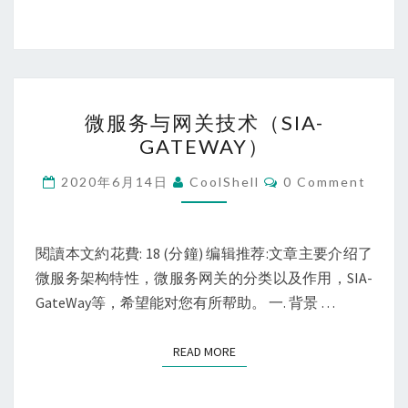
例]
微
微服务与网关技术（SIA-
服
GATEWAY）
务
与
Comments
2020年6月14日
CoolShell
0 Comment
网
关
技
閱讀本文約花費: 18 (分鐘) 编辑推荐:文章主要介绍了
术
微服务架构特性，微服务网关的分类以及作用，SIA-
（SIA-
GateWay等，希望能对您有所帮助。 一. 背景 …
GATEWAY）
READ MORE
READ MORE