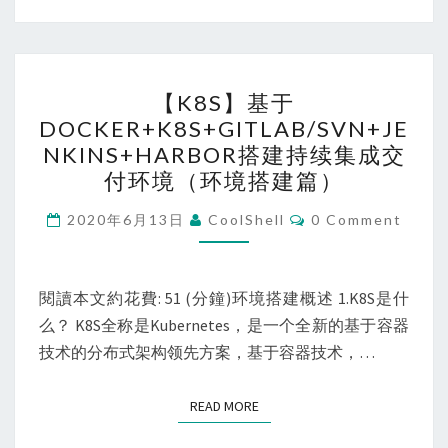
【K8S】
【K8S】基于
基
DOCKER+K8S+GITLAB/SVN+JE
于
NKINS+HARBOR搭建持续集成交
DOCKER+K8S+GITLAB/SV
付环境（环境搭建篇）
搭
Comments
建
2020年6月13日
CoolShell
0 Comment
持
续
閱讀本文約花費: 51 (分鐘)环境搭建概述 1.K8S是什
集
么？ K8S全称是Kubernetes，是一个全新的基于容器
成
技术的分布式架构领先方案，基于容器技术，…
交
付
环
READ MORE
READ MORE
境