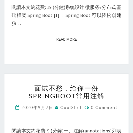
架
閱讀本文約花費: 19 (分鐘)系统设计 微服务/分布式 基
或
础框架 Spring Boot [1] ：Spring Boot 可以轻松创建
者
独…
开
源
READ MORE
READ MORE
项
目
有
哪
些？
面
面试不愁，给你一份
试
SPRINGBOOT常用注解
不
愁，
Comments
2020年9月7日
CoolShell
0 Comment
给
你
一
閱讀本文約花費: 9 (分鐘)一、注解(annotations)列表