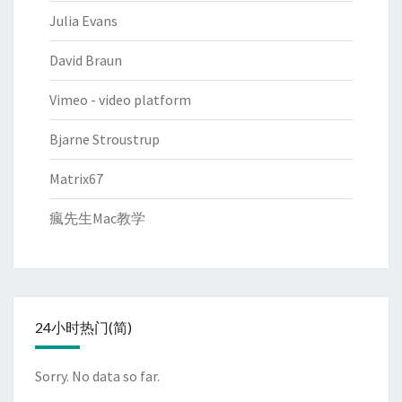
Julia Evans
David Braun
Vimeo - video platform
Bjarne Stroustrup
Matrix67
瘋先生Mac教学
24小时热门(简)
Sorry. No data so far.