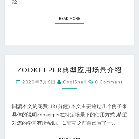
我
经…
参
与
READ MORE
READ MORE
这
款
的
插
件
ZOOKEEPER
的
ZOOKEEPER典型应用场景介绍
典
全
型
Comments
2020年7月6日
CoolShell
0 Comment
过
应
程
用
场
閱讀本文約花費: 13 (分鐘) 本文主要通过几个例子来
景
具体的说明Zookeeper在特定场景下的使用方式 ,希望
介
对您的学习有所帮助。 1.前言 之前自己写了一…
绍