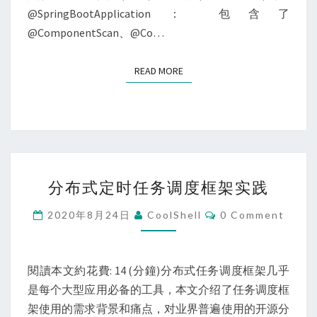
份
@SpringBootApplication： 包含了
SPRINGBOOT
@ComponentScan、@Co…
常
用
READ MORE
READ MORE
注
解
分
分布式定时任务调度框架实践
布
式
Comments
2020年8月24日
CoolShell
0 Comment
定
时
任
閱讀本文約花費: 14 (分鐘)分布式任务调度框架几乎
务
是每个大型应用必备的工具，本文介绍了任务调度框
调
架使用的需求背景和痛点，对业界普遍使用的开源分