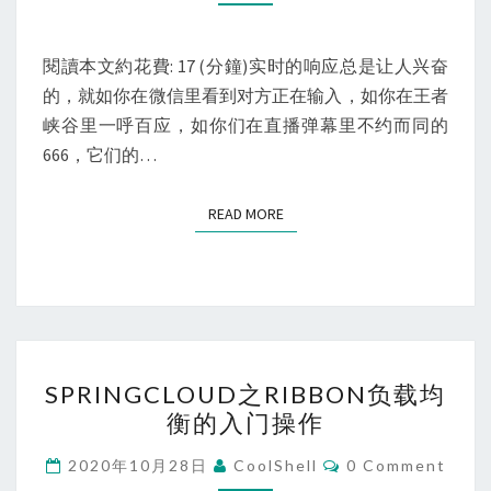
级
高
性
閱讀本文約花費: 17 (分鐘)实时的响应总是让人兴奋
能
的，就如你在微信里看到对方正在输入，如你在王者
长
峡谷里一呼百应，如你们在直播弹幕里不约而同的
连
666，它们的…
接
网
READ MORE
READ MORE
关
是
如
何
搭
SPRINGCLOUD
建
SPRINGCLOUD之RIBBON负载均
之
的？
衡的入门操作
RIBBON
负
Comments
2020年10月28日
CoolShell
0 Comment
载