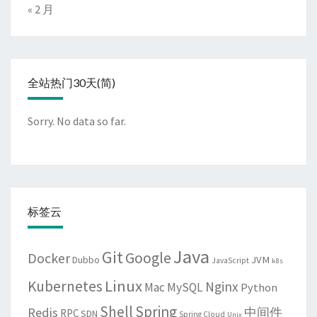
« 2 月
全站热门30天(简)
Sorry. No data so far.
标签云
Java
Git
Google
Docker
JVM
Dubbo
JavaScript
k8s
Linux
Kubernetes
Nginx
Mac
MySQL
Python
Shell
Spring
Redis
中间件
RPC
SDN
Spring Cloud
Unix