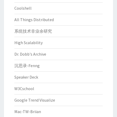
Coolshell
All Things Distributed
系统技术非业余研究
High Scalability
Dr. Dobb's Archive
沉思录-Fenng
Speaker Deck
W3Cschool
Google Trend Visualize
Mac-TW-Briian