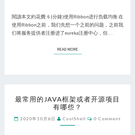
均
衡
閱讀本文約花費: 6 (分鐘)使用Ribbon进行负载均衡 在
的
使用Ribbon之前，我们先想一个之前的问题，之前我
入
们将服务提供者注册进了eureka注册中心，但…
门
操
READ MORE
READ MORE
作
最
最常用的JAVA框架或者开源项目
常
有哪些？
用
的
Comments
2020年10月6日
CoolShell
0 Comment
JAVA
框