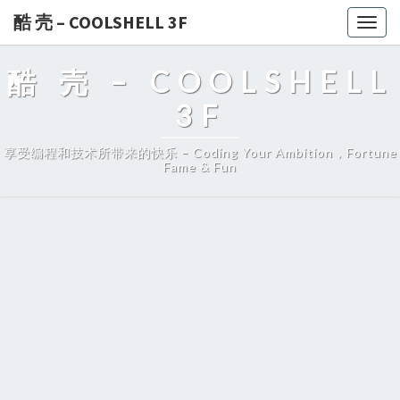
酷 壳 – COOLSHELL 3F
Togg
navig
酷 壳 – COOLSHELL
3F
享受编程和技术所带来的快乐 – Coding Your Ambition，Fortune
Fame & Fun