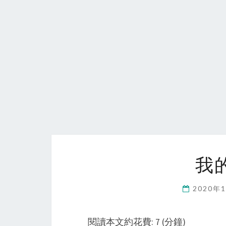
我
2020年
閱讀本文約花費: 7 (分鐘)