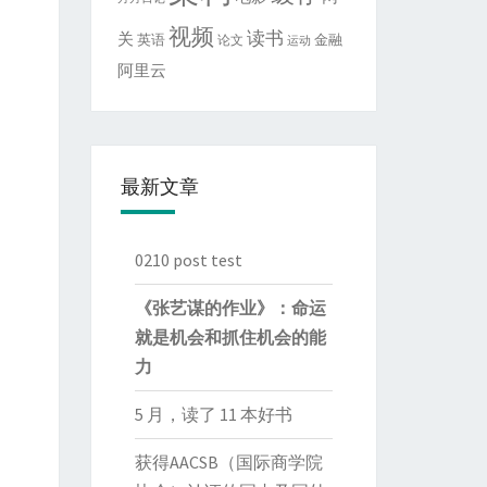
视频
读书
关
英语
金融
论文
运动
阿里云
最新文章
0210 post test
《张艺谋的作业》：命运
就是机会和抓住机会的能
力
5 月，读了 11 本好书
获得AACSB（国际商学院