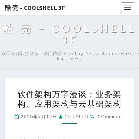
酷 壳 – COOLSHELL 3F
Togg
navig
酷 壳 – COOLSHELL
3F
享受编程和技术所带来的快乐 – Coding Your Ambition，Fortune
Fame & Fun
软
软件架构万字漫谈：业务架
件
构、应用架构与云基础架构
架
构
Comments
2020年9月19日
CoolShell
0 Comment
万
字
漫