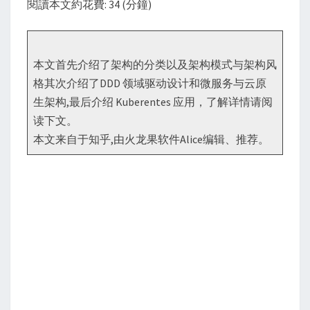
閱讀本文約花費: 34 (分鐘)
谈：
业
务
本文首先介绍了架构的分类以及架构模式与架构风
架
格其次介绍了DDD 领域驱动设计和微服务与云原
构、
生架构,最后介绍 Kuberentes 应用，了解详情请阅
应
读下文。
用
本文来自于知乎,由火龙果软件Alice编辑、推荐。
架
构
与
云
基
础
架
构