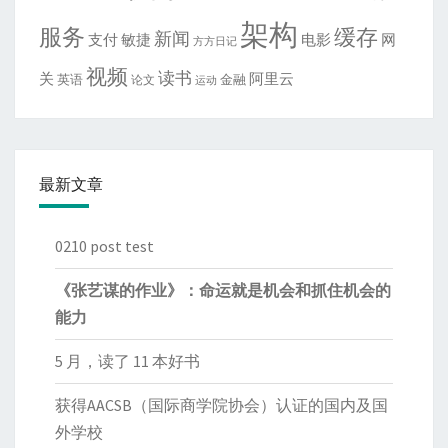
架构
服务
缓存
新闻
敏捷
电影
网
支付
方方日记
视频
读书
关
阿里云
英语
金融
论文
运动
最新文章
0210 post test
《张艺谋的作业》：命运就是机会和抓住机会的
能力
5 月，读了 11 本好书
获得AACSB（国际商学院协会）认证的国内及国
外学校