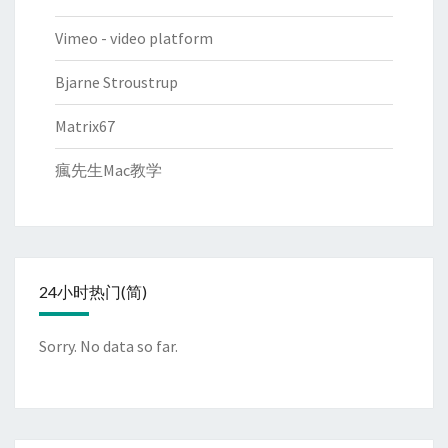
Vimeo - video platform
Bjarne Stroustrup
Matrix67
瘋先生Mac教学
24小时热门(简)
Sorry. No data so far.