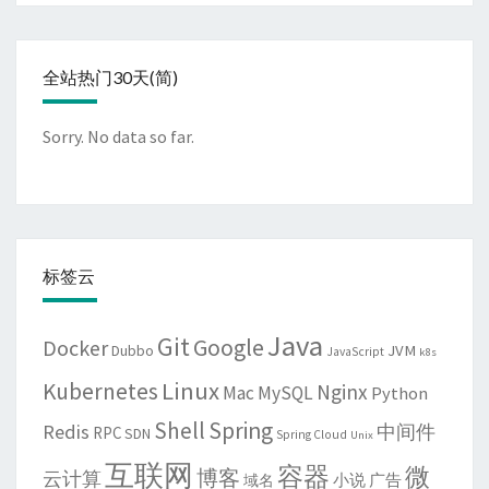
全站热门30天(简)
Sorry. No data so far.
标签云
Java
Git
Google
Docker
JVM
Dubbo
JavaScript
k8s
Linux
Kubernetes
Nginx
Mac
MySQL
Python
Shell
Spring
Redis
中间件
RPC
SDN
Spring Cloud
Unix
互联网
容器
微
博客
云计算
域名
小说
广告