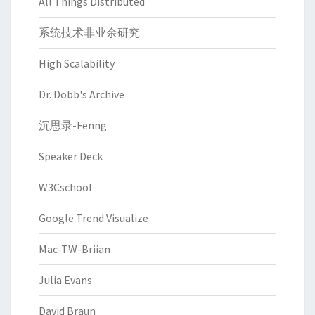
All Things Distributed
系统技术非业余研究
High Scalability
Dr. Dobb's Archive
沉思录-Fenng
Speaker Deck
W3Cschool
Google Trend Visualize
Mac-TW-Briian
Julia Evans
David Braun