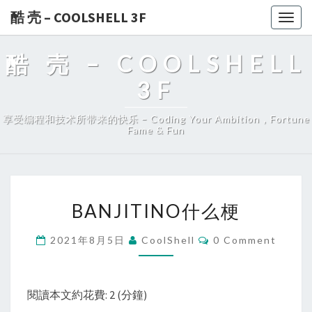
酷 壳 – COOLSHELL 3F
Togg
navig
酷 壳 – COOLSHELL
3F
享受编程和技术所带来的快乐 – Coding Your Ambition，Fortune
Fame & Fun
BANJITINO
BANJITINO什么梗
什
么
Comments
2021年8月5日
CoolShell
0 Comment
梗
閱讀本文約花費: 2 (分鐘)