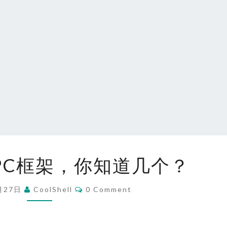
6
PC框架，你知道几个？
种
微
Comments
月27日
CoolShell
0 Comment
服
务