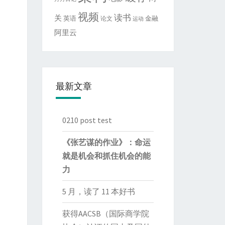
视频
读书
关
英语
金融
论文
运动
阿里云
最新文章
0210 post test
《张艺谋的作业》：命运
就是机会和抓住机会的能
力
5 月，读了 11 本好书
获得AACSB（国际商学院