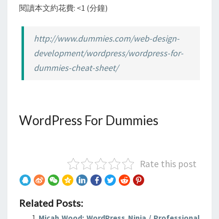
閱讀本文約花費: <1 (分鐘)
http://www.dummies.com/web-design-
development/wordpress/wordpress-for-
dummies-cheat-sheet/
WordPress For Dummies
Rate this post
Related Posts:
Micah Wood: WordPress Ninja / Professional