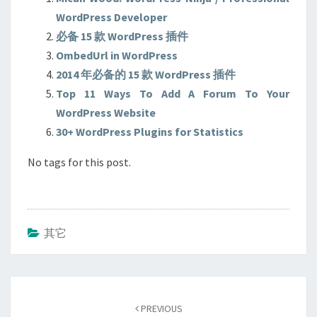
WordPress Developer
必备 15 款 WordPress 插件
OmbedUrl in WordPress
2014 年必备的 15 款 WordPress 插件
Top 11 Ways To Add A Forum To Your
WordPress Website
30+ WordPress Plugins for Statistics
No tags for this post.
其它
Post
navigation
PREVIOUS