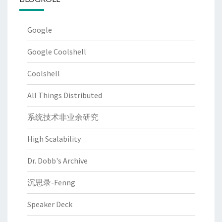
Google
Google Coolshell
Coolshell
All Things Distributed
系统技术非业余研究
High Scalability
Dr. Dobb's Archive
沉思录-Fenng
Speaker Deck