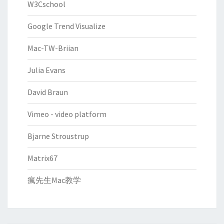
W3Cschool
Google Trend Visualize
Mac-TW-Briian
Julia Evans
David Braun
Vimeo - video platform
Bjarne Stroustrup
Matrix67
瘋先生Mac教学