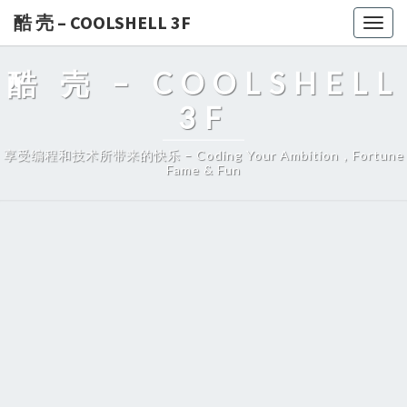
酷 壳 – COOLSHELL 3F
Togg
navig
酷 壳 – COOLSHELL
3F
享受编程和技术所带来的快乐 – Coding Your Ambition，Fortune
Fame & Fun