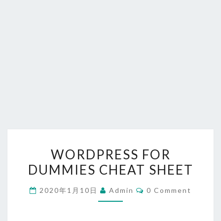
WORDPRESS
WORDPRESS FOR
FOR
DUMMIES CHEAT SHEET
DUMMIES
CHEAT
Comments
2020年1月10日
Admin
0 Comment
SHEET