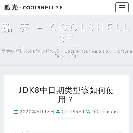
酷 壳 – COOLSHELL 3F
Togg
navig
酷 壳 – COOLSHELL
3F
享受编程和技术所带来的快乐 – Coding Your Ambition，Fortune
Fame & Fun
JDK8
JDK8中日期类型该如何使
中
用？
日
期
Comments
2020年6月13日
CoolShell
0 Comment
类
型
该