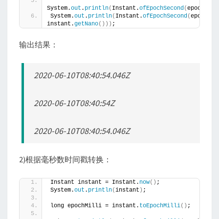
System.
out
.
println
(
Instant.
ofEpochSecond
(
epochSeco
System.
out
.
println
(
Instant.
ofEpochSecond
(
epochSec
instant.
getNano
()))
;
输出结果：
2020-06-10T08:40:54.046Z
2020-06-10T08:40:54Z
2020-06-10T08:40:54.046Z
2)根据毫秒数时间戳转换：
Instant instant = Instant.
now
()
;
System.
out
.
println
(
instant
)
;
long epochMilli = instant.
toEpochMilli
()
;