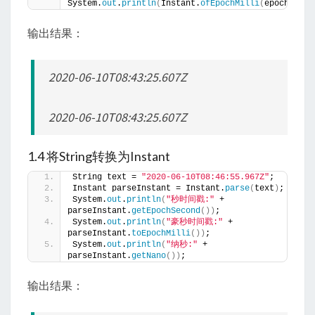
System.
out
.
println
(
Instant.
ofEpochMilli
(
epochMilli
输出结果：
2020-06-10T08:43:25.607Z
2020-06-10T08:43:25.607Z
1.4 将String转换为Instant
String text = 
"2020-06-10T08:46:55.967Z"
;
Instant parseInstant = Instant.
parse
(
text
)
;
System.
out
.
println
(
"秒时间戳:"
 + 
parseInstant.
getEpochSecond
())
;
System.
out
.
println
(
"豪秒时间戳:"
 + 
parseInstant.
toEpochMilli
())
;
System.
out
.
println
(
"纳秒:"
 + 
parseInstant.
getNano
())
;
输出结果：