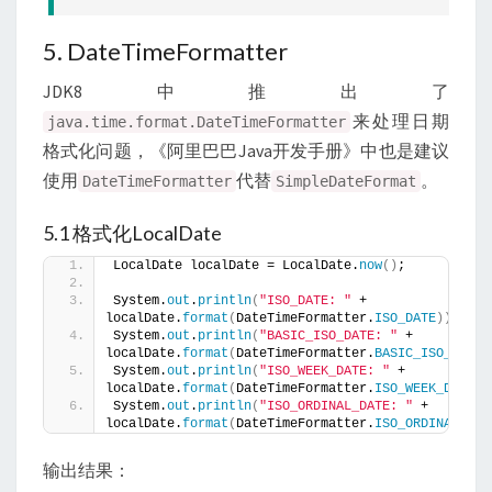
5. DateTimeFormatter
JDK8中推出了
来处理日期
java.time.format.DateTimeFormatter
格式化问题，《阿里巴巴Java开发手册》中也是建议
使用
代替
。
DateTimeFormatter
SimpleDateFormat
5.1 格式化LocalDate
LocalDate localDate = LocalDate.
now
()
;
System.
out
.
println
(
"ISO_DATE: "
 + 
localDate.
format
(
DateTimeFormatter.
ISO_DATE
))
;
System.
out
.
println
(
"BASIC_ISO_DATE: "
 + 
localDate.
format
(
DateTimeFormatter.
BASIC_ISO_DATE
)
System.
out
.
println
(
"ISO_WEEK_DATE: "
 + 
localDate.
format
(
DateTimeFormatter.
ISO_WEEK_DATE
))
System.
out
.
println
(
"ISO_ORDINAL_DATE: "
 + 
localDate.
format
(
DateTimeFormatter.
ISO_ORDINAL_DAT
输出结果：