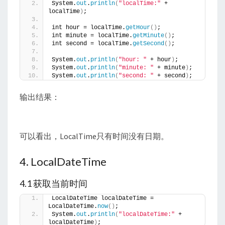
System.
out
.
println
(
"localTime:"
 + 
localTime
)
;
int hour = localTime.
getHour
()
;
int minute = localTime.
getMinute
()
;
int second = localTime.
getSecond
()
;
System.
out
.
println
(
"hour: "
 + hour
)
;
System.
out
.
println
(
"minute: "
 + minute
)
;
System.
out
.
println
(
"second: "
 + second
)
;
输出结果：
可以看出，LocalTime只有时间没有日期。
4. LocalDateTime
4.1 获取当前时间
LocalDateTime localDateTime = 
LocalDateTime.
now
()
;
System.
out
.
println
(
"localDateTime:"
 + 
localDateTime
)
;