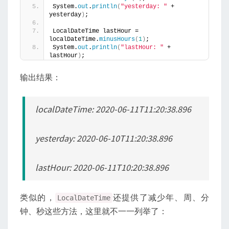
System.
out
.
println
(
"yesterday: "
 + 
yesterday
)
;
LocalDateTime lastHour = 
localDateTime.
minusHours
(
1
)
;
System.
out
.
println
(
"lastHour: "
 + 
lastHour
)
;
输出结果：
localDateTime: 2020-06-11T11:20:38.896
yesterday: 2020-06-10T11:20:38.896
lastHour: 2020-06-11T10:20:38.896
类似的，
还提供了减少年、周、分
LocalDateTime
钟、秒这些方法，这里就不一一列举了：