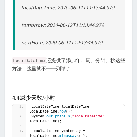
localDateTime: 2020-06-11T11:13:44.979
tomorrow: 2020-06-12T11:13:44.979
nextHour: 2020-06-11T12:13:44.979
还提供了添加年、周、分钟、秒这些
LocalDateTime
方法，这里就不一一列举了：
4.4 减少天数/小时
LocalDateTime localDateTime = 
LocalDateTime.
now
()
;
System.
out
.
println
(
"localDateTime: "
 + 
localDateTime
)
;
LocalDateTime yesterday = 
localDateTime.
minusDays
(
1
)
;