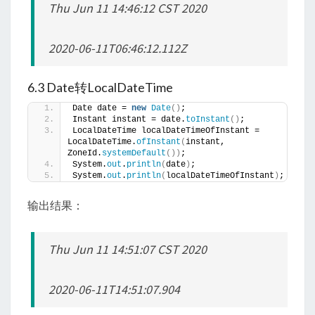
Thu Jun 11 14:46:12 CST 2020
2020-06-11T06:46:12.112Z
6.3 Date转LocalDateTime
Date date = 
new
Date
()
;
Instant instant = date.
toInstant
()
;
LocalDateTime localDateTimeOfInstant = 
LocalDateTime.
ofInstant
(
instant, 
ZoneId.
systemDefault
())
;
System.
out
.
println
(
date
)
;
System.
out
.
println
(
localDateTimeOfInstant
)
;
输出结果：
Thu Jun 11 14:51:07 CST 2020
2020-06-11T14:51:07.904