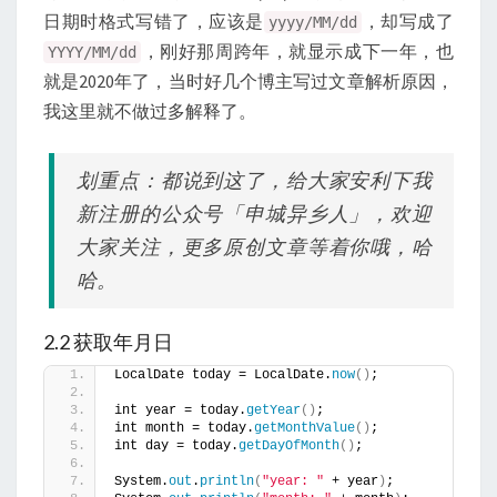
日期时格式写错了，应该是
，却写成了
yyyy/MM/dd
，刚好那周跨年，就显示成下一年，也
YYYY/MM/dd
就是2020年了，当时好几个博主写过文章解析原因，
我这里就不做过多解释了。
划重点：都说到这了，给大家安利下我
新注册的公众号「申城异乡人」，欢迎
大家关注，更多原创文章等着你哦，哈
哈。
2.2 获取年月日
LocalDate today = LocalDate.
now
()
;
int year = today.
getYear
()
;
int month = today.
getMonthValue
()
;
int day = today.
getDayOfMonth
()
;
System.
out
.
println
(
"year: "
 + year
)
;