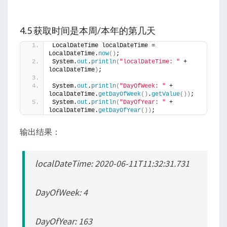
4.5 获取时间是本周/本年的第几天
LocalDateTime localDateTime = 
LocalDateTime.
now
()
;
System.
out
.
println
(
"localDateTime: "
 + 
localDateTime
)
;
System.
out
.
println
(
"DayOfWeek: "
 + 
localDateTime.
getDayOfWeek
()
.
getValue
())
;
System.
out
.
println
(
"DayOfYear: "
 + 
localDateTime.
getDayOfYear
())
;
输出结果：
localDateTime: 2020-06-11T11:32:31.731
DayOfWeek: 4
DayOfYear: 163