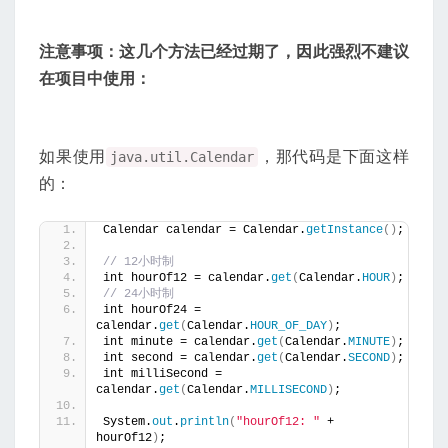
注意事项：这几个方法已经过期了，因此强烈不建议
在项目中使用：
如果使用
，那代码是下面这样
java.util.Calendar
的：
Calendar calendar = Calendar.
getInstance
()
;
// 12小时制
int hourOf12 = calendar.
get
(
Calendar.
HOUR
)
;
// 24小时制
int hourOf24 = 
calendar.
get
(
Calendar.
HOUR_OF_DAY
)
;
int minute = calendar.
get
(
Calendar.
MINUTE
)
;
int second = calendar.
get
(
Calendar.
SECOND
)
;
int milliSecond = 
calendar.
get
(
Calendar.
MILLISECOND
)
;
System.
out
.
println
(
"hourOf12: "
 + 
hourOf12
)
;