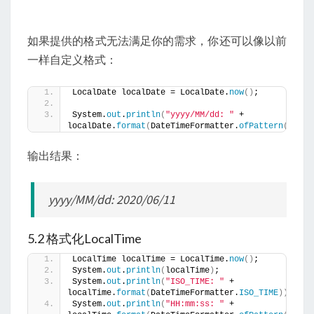
如果提供的格式无法满足你的需求，你还可以像以前
一样自定义格式：
LocalDate localDate = LocalDate.
now
()
;
System.
out
.
println
(
"yyyy/MM/dd: "
 + 
localDate.
format
(
DateTimeFormatter.
ofPattern
(
"yyyy
输出结果：
yyyy/MM/dd: 2020/06/11
5.2 格式化LocalTime
LocalTime localTime = LocalTime.
now
()
;
System.
out
.
println
(
localTime
)
;
System.
out
.
println
(
"ISO_TIME: "
 + 
localTime.
format
(
DateTimeFormatter.
ISO_TIME
))
;
System.
out
.
println
(
"HH:mm:ss: "
 + 