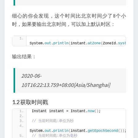
细心的你会发现，这个时间比北京时间少了8个小
时，如果要输出北京时间，可以加上默认时区：
System.
out
.
println
(
instant.
atZone
(
ZoneId.
systemDef
输出结果：
2020-06-
10T16:22:13.759+08:00[Asia/Shanghai]
1.2 获取时间戳
Instant instant = Instant.
now
()
;
// 当前时间戳:单位为秒
System.
out
.
println
(
instant.
getEpochSecond
())
;
// 当前时间戳:单位为毫秒