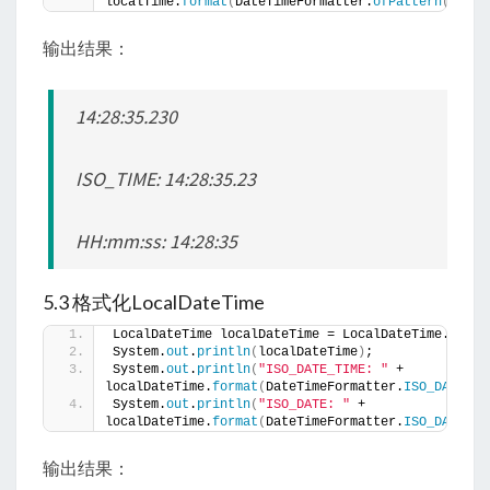
localTime.
format
(
DateTimeFormatter.
ofPattern
(
"HH:m
输出结果：
14:28:35.230
ISO_TIME: 14:28:35.23
HH:mm:ss: 14:28:35
5.3 格式化LocalDateTime
LocalDateTime localDateTime = LocalDateTime.
now
()
System.
out
.
println
(
localDateTime
)
;
System.
out
.
println
(
"ISO_DATE_TIME: "
 + 
localDateTime.
format
(
DateTimeFormatter.
ISO_DATE_TI
System.
out
.
println
(
"ISO_DATE: "
 + 
localDateTime.
format
(
DateTimeFormatter.
ISO_DATE
))
;
输出结果：