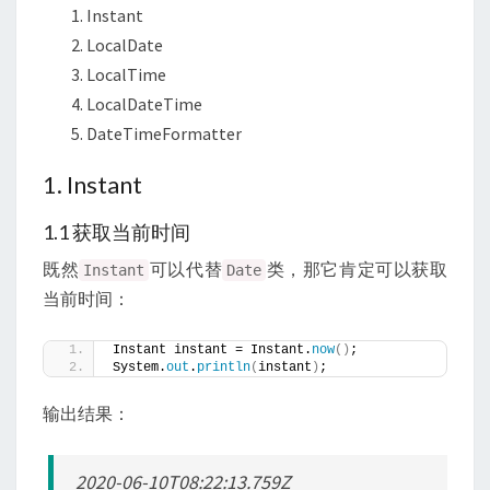
Instant
LocalDate
LocalTime
LocalDateTime
DateTimeFormatter
1. Instant
1.1 获取当前时间
既然
可以代替
类，那它肯定可以获取
Instant
Date
当前时间：
Instant instant = Instant.
now
()
;
System.
out
.
println
(
instant
)
;
输出结果：
2020-06-10T08:22:13.759Z