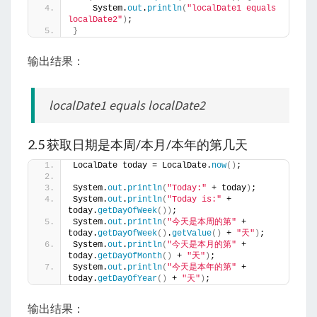
    System.
out
.
println
(
"localDate1 equals 
localDate2"
)
;
}
输出结果：
localDate1 equals localDate2
2.5 获取日期是本周/本月/本年的第几天
LocalDate today = LocalDate.
now
()
;
System.
out
.
println
(
"Today:"
 + today
)
;
System.
out
.
println
(
"Today is:"
 + 
today.
getDayOfWeek
())
;
System.
out
.
println
(
"今天是本周的第"
 + 
today.
getDayOfWeek
()
.
getValue
()
 + 
"天"
)
;
System.
out
.
println
(
"今天是本月的第"
 + 
today.
getDayOfMonth
()
 + 
"天"
)
;
System.
out
.
println
(
"今天是本年的第"
 + 
today.
getDayOfYear
()
 + 
"天"
)
;
输出结果：