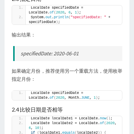
LocalDate specifiedDate = 
LocalDate.
of
(
2020
, 
6
, 
1
)
;
System.
out
.
println
(
"specifiedDate: "
 + 
specifiedDate
)
;
输出结果：
specifiedDate: 2020-06-01
如果确定月份，推荐使用另一个重载方法，使用枚举
指定月份：
LocalDate specifiedDate = 
LocalDate.
of
(
2020
, Month.
JUNE
, 
1
)
;
2.4 比较日期是否相等
LocalDate localDate1 = LocalDate.
now
()
;
LocalDate localDate2 = LocalDate.
of
(
2020
, 
6
, 
10
)
;
if
(
localDate1.
equals
(
localDate2
))
{