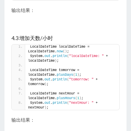
输出结果：
4.3 增加天数/小时
LocalDateTime localDateTime = 
LocalDateTime.
now
()
;
System.
out
.
println
(
"localDateTime: "
 + 
localDateTime
)
;
LocalDateTime tomorrow = 
localDateTime.
plusDays
(
1
)
;
System.
out
.
println
(
"tomorrow: "
 + 
tomorrow
)
;
LocalDateTime nextHour = 
localDateTime.
plusHours
(
1
)
;
System.
out
.
println
(
"nextHour: "
 + 
nextHour
)
;
输出结果：