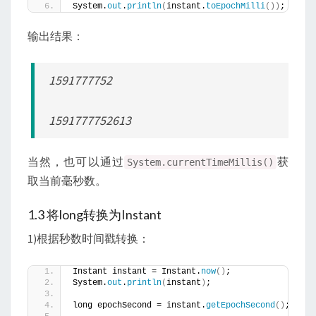
System.
out
.
println
(
instant.
toEpochMilli
())
;
输出结果：
1591777752
1591777752613
当然，也可以通过
获
System.currentTimeMillis()
取当前毫秒数。
1.3 将long转换为Instant
1)根据秒数时间戳转换：
Instant instant = Instant.
now
()
;
System.
out
.
println
(
instant
)
;
long epochSecond = instant.
getEpochSecond
()
;