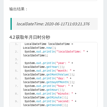
输出结果：
localDateTime: 2020-06-11T11:03:21.376
4.2 获取年月日时分秒
LocalDateTime localDateTime = 
LocalDateTime.
now
()
;
System.
out
.
println
(
"localDateTime: "
 + 
localDateTime
)
;
System.
out
.
println
(
"year: "
 + 
localDateTime.
getYear
())
;
System.
out
.
println
(
"month: "
 + 
localDateTime.
getMonthValue
())
;
System.
out
.
println
(
"day: "
 + 
localDateTime.
getDayOfMonth
())
;
System.
out
.
println
(
"hour: "
 + 
localDateTime.
getHour
())
;
System.
out
.
println
(
"minute: "
 + 
localDateTime.
getMinute
())
;
System.
out
.
println
(
"second: "
 + 
localDateTime.
getSecond
())
;