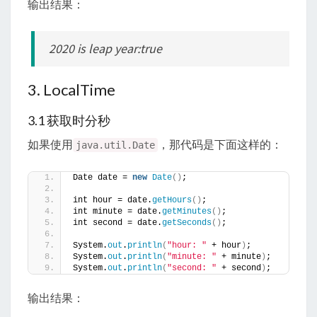
输出结果：
2020 is leap year:true
3. LocalTime
3.1 获取时分秒
如果使用
，那代码是下面这样的：
java.util.Date
Date date = 
new
Date
()
;
int hour = date.
getHours
()
;
int minute = date.
getMinutes
()
;
int second = date.
getSeconds
()
;
System.
out
.
println
(
"hour: "
 + hour
)
;
System.
out
.
println
(
"minute: "
 + minute
)
;
System.
out
.
println
(
"second: "
 + second
)
;
输出结果：