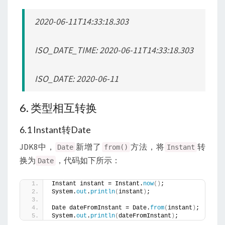
2020-06-11T14:33:18.303
ISO_DATE_TIME: 2020-06-11T14:33:18.303
ISO_DATE: 2020-06-11
6. 类型相互转换
6.1 Instant转Date
JDK8中，
新增了
方法，将
转
Date
from()
Instant
换为
，代码如下所示：
Date
Instant instant = Instant.
now
()
;
System.
out
.
println
(
instant
)
;
Date dateFromInstant = Date.
from
(
instant
)
;
System.
out
.
println
(
dateFromInstant
)
;