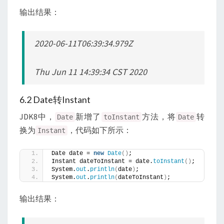
输出结果：
2020-06-11T06:39:34.979Z
Thu Jun 11 14:39:34 CST 2020
6.2 Date转Instant
JDK8中，
新增了
方法，将
转
Date
toInstant
Date
换为
，代码如下所示：
Instant
Date date = 
new
Date
()
;
Instant dateToInstant = date.
toInstant
()
;
System.
out
.
println
(
date
)
;
System.
out
.
println
(
dateToInstant
)
;
输出结果：