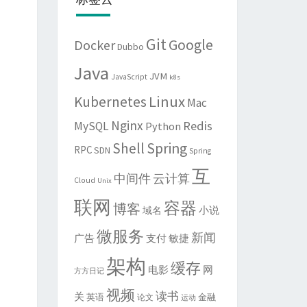
Git
Google
Docker
Dubbo
Java
JVM
JavaScript
k8s
Linux
Kubernetes
Mac
Nginx
Redis
MySQL
Python
Shell
Spring
RPC
SDN
Spring
互
中间件
云计算
Cloud
Unix
联网
容器
博客
域名
小说
微服务
新闻
敏捷
广告
支付
架构
缓存
电影
网
方方日记
视频
读书
关
英语
金融
论文
运动