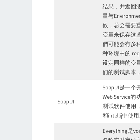
结果，并返回测试
量与Environm
候，总会需要重
变量来保存这
們可能会有多种环境，
种环境中的 re
设定同样的变
们的测试脚本
SoapUI是一
Web Serv
SoapUI
测试软件使用，也可
和intellij中使
Everythin