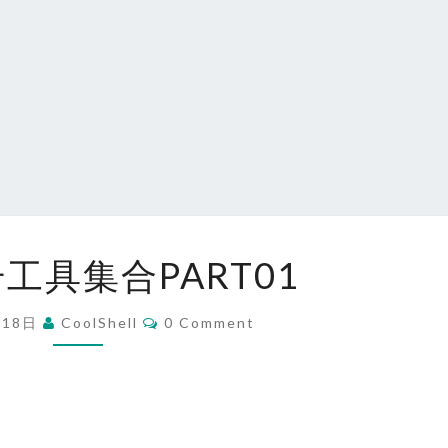
效
工具集合PART01
率
提
Comments
月18日
CoolShell
0 Comment
升
工
具
集