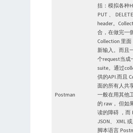
括：模拟各种HTTP
PUT 、 DE
header。Coll
合，在做完一個测
Collecti
新输入。而且一个
个request当成
suite。通过
供的API.而且 Co
面的所有人共享你建
Postman
一般在用其他工
的 raw， 但
读的障碍 ，而 
JSON、 XM
脚本语言 Pos