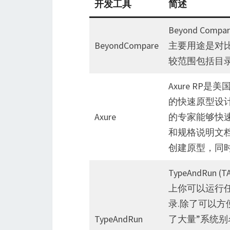
开发工具
简述
Beyond Com
BeyondCompare
主要用途是对
较范围包括目
Axure RP是美
的快速原型设
Axure
的专家能够快
和规格说明文
创建原型，同
TypeAndR
上你可以运行
录.除了可以方便
TypeAndRun
了大量”系统别