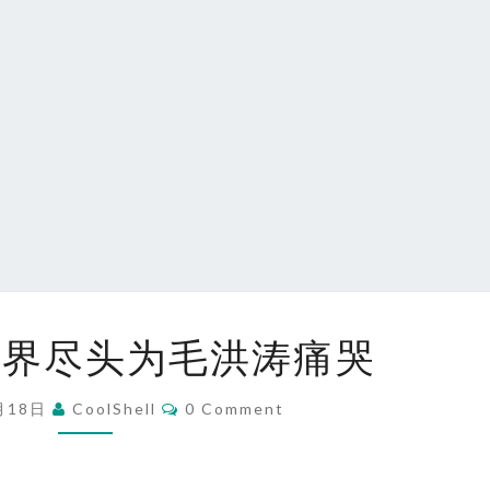
深
世界尽头为毛洪涛痛哭
夜，
在
Comments
月18日
CoolShell
0 Comment
世
界