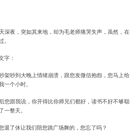
尽
头
为
毛
天深夜，突如其来地，却为毛老师痛哭失声，虽然，在
洪
过。
涛
痛
文字：
哭
吵架吵到大晚上情绪崩溃，跟您发微信抱怨，您马上给
我一个小时。
后您跟我说，你开得比你师兄们都好，读书不好不够聪
了一整天。
您退了休让我们陪您跳广场舞的，您忘了吗？