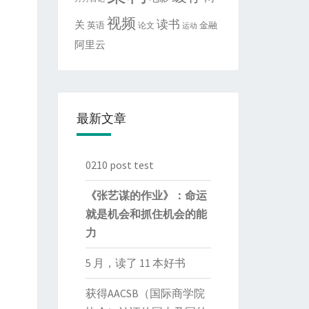
视频
读书
关
英语
金融
论文
运动
阿里云
最新文章
0210 post test
《张艺谋的作业》：命运
就是机会和抓住机会的能
力
5 月，读了 11 本好书
获得AACSB（国际商学院