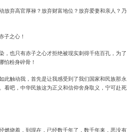
动放弃高官厚禄？放弃财富地位？放弃爱妻和亲人？乃
赤子之心！
染，也只有赤子之心才拒绝被现实刺得千疮百孔，为了
哪怕粉身碎骨！
如此触动我，首先是让我感受到了我们国家和民族那永
。看吧，中华民族这为正义和信仰舍身取义，宁可赴死
经燃烧着，到现在，已经数千年了，数千年来，恶没有