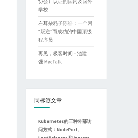
协会）认证的国内及国外
学校
左耳朵耗子陈皓：一个因
“叛逆”而成功的中国顶级
程序员
再见，极客时间 – 池建
强 MacTalk
同标签文章
Kubernetes的三种外部访
问方式：NodePort、
LoadBalancer 和 Ingress