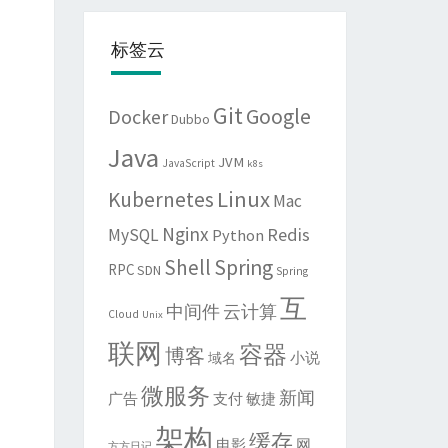
标签云
Git
Google
Docker
Dubbo
Java
JVM
JavaScript
k8s
Linux
Kubernetes
Mac
Nginx
Redis
MySQL
Python
Shell
Spring
RPC
SDN
Spring
互
中间件
云计算
Cloud
Unix
联网
容器
博客
域名
小说
微服务
新闻
敏捷
广告
支付
架构
缓存
电影
网
方方日记