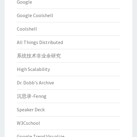
Google
Google Coolshell
Coolshell
All Things Distributed
系统技术非业余研究
High Scalability
Dr. Dobb's Archive
沉思录-Fenng
Speaker Deck
W3Cschool
Google Trend Visualize