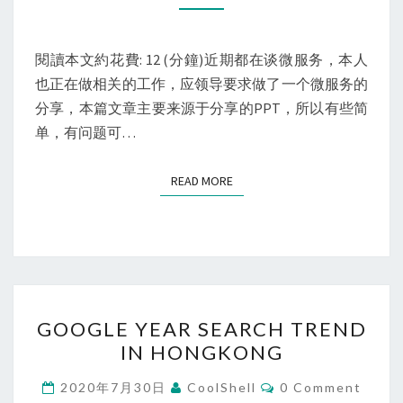
务
治
理
閱讀本文約花費: 12 (分鐘)近期都在谈微服务，本人
与
也正在做相关的工作，应领导要求做了一个微服务的
微
分享，本篇文章主要来源于分享的PPT，所以有些简
服
单，有问题可…
务
READ MORE
READ MORE
GOOGLE
GOOGLE YEAR SEARCH TREND
YEAR
IN HONGKONG
SEARCH
TREND
Comments
2020年7月30日
CoolShell
0 Comment