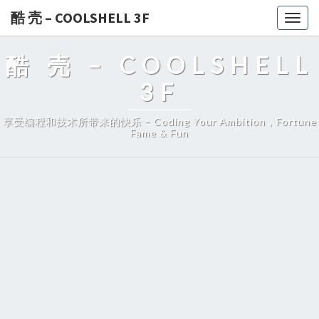
酷 壳 – COOLSHELL 3F
Togg
navig
酷 壳 – COOLSHELL
3F
享受编程和技术所带来的快乐 – Coding Your Ambition，Fortune
Fame & Fun