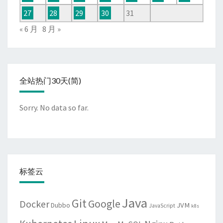
27
28
29
30
31
« 6 月
8 月 »
全站热门30天(简)
Sorry. No data so far.
标签云
Java
Git
Google
Docker
JVM
Dubbo
JavaScript
k8s