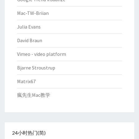
Mac-TW-Briian
Julia Evans
David Braun
Vimeo - video platform
Bjarne Stroustrup
Matrix67
瘋先生Mac教学
24小时热门(简)