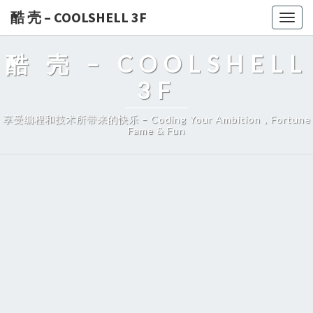
酷 壳 – COOLSHELL 3F
Togg
navig
酷 壳 – COOLSHELL
3F
享受编程和技术所带来的快乐 – Coding Your Ambition，Fortune
Fame & Fun