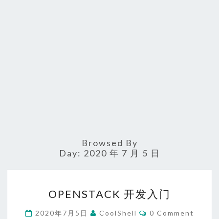
Browsed By
Day:
2020 年 7 月 5 日
OPENSTACK
OPENSTACK 开发入门
开
发
Comments
2020年7月5日
CoolShell
0 Comment