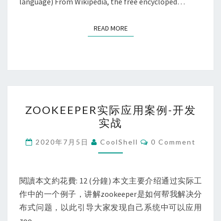
language) From Wikipedia, the free encycloped…
READ MORE
READ MORE
ZOOKEEPER
ZOOKEEPER实际应用案例-开发
实
实战
际
应
Comments
2020年7月5日
CoolShell
0 Comment
用
案
例-
閱讀本文約花費: 12 (分鐘) 本文主要介绍通过实际工
开
作中的一个例子，讲解zookeeper是如何帮我解决分
发
布式问题，以此引导大家发现自己系统中可以应用
实
zoo…