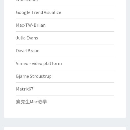
Google Trend Visualize
Mac-TW-Briian
Julia Evans
David Braun
Vimeo - video platform
Bjarne Stroustrup
Matrix67
瘋先生Mac教学