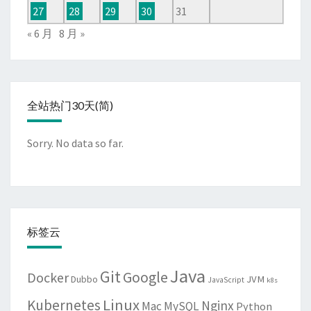
27
28
29
30
31
« 6 月
8 月 »
全站热门30天(简)
Sorry. No data so far.
标签云
Java
Git
Google
Docker
JVM
Dubbo
JavaScript
k8s
Linux
Kubernetes
Nginx
Mac
MySQL
Python