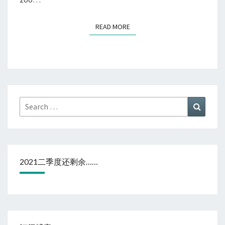
战
READ MORE
READ MORE
Search
Search
for:
2021二季度还剩余……