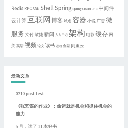
Shell
Spring
Redis
中间件
RPC
SDN
Spring Cloud
Unix
互联网
容器
微
博客
云计算
域名
小说
广告
架构
服务
缓存
新闻
敏捷
电影
网
支付
方方日记
视频
读书
关
阿里云
英语
金融
论文
运动
最新文章
0210 post test
《张艺谋的作业》：命运就是机会和抓住机会的
能力
5 月，读了 11 本好书