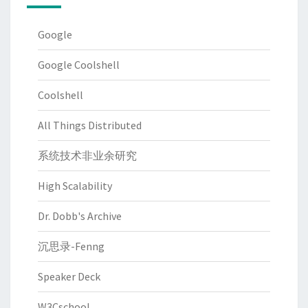
Google
Google Coolshell
Coolshell
All Things Distributed
系统技术非业余研究
High Scalability
Dr. Dobb's Archive
沉思录-Fenng
Speaker Deck
W3Cschool