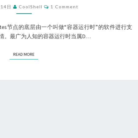
器
Comments
月14日
CoolShell
1 Comment
运
行
ernetes节点的底层由一个叫做“容器运行时”的软件进行支
时
情。最广为人知的容器运行时当属D…
(CRI)
简
READ MORE
READ MORE
介