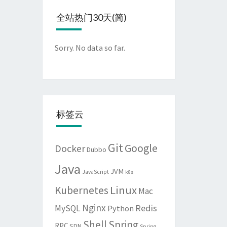
全站热门30天(简)
Sorry. No data so far.
标签云
Git
Google
Docker
Dubbo
Java
JVM
JavaScript
k8s
Linux
Kubernetes
Mac
Nginx
Redis
MySQL
Python
Shell
Spring
RPC
SDN
Spring