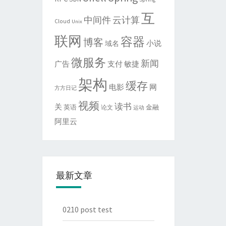
互
中间件
云计算
Cloud
Unix
联网
容器
博客
域名
小说
微服务
新闻
敏捷
广告
支付
架构
缓存
电影
网
方方日记
视频
读书
关
英语
金融
论文
运动
阿里云
最新文章
0210 post test