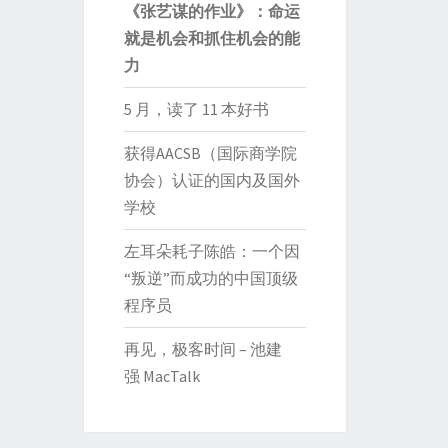
《张艺谋的作业》：命运
就是机会和抓住机会的能
力
5 月，读了 11 本好书
获得AACSB（国际商学院
协会）认证的国内及国外
学校
左耳朵耗子陈皓：一个因
“叛逆”而成功的中国顶级
程序员
再见，极客时间 – 池建
强 MacTalk