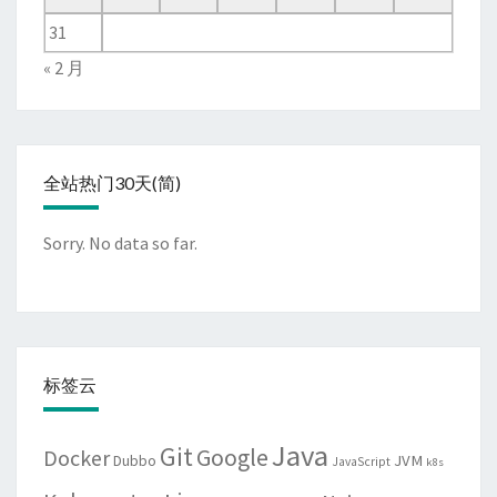
31
« 2 月
全站热门30天(简)
Sorry. No data so far.
标签云
Java
Git
Google
Docker
JVM
Dubbo
JavaScript
k8s