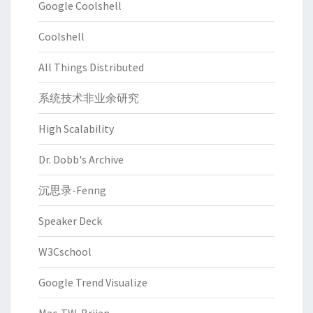
Google Coolshell
Coolshell
All Things Distributed
系统技术非业余研究
High Scalability
Dr. Dobb's Archive
沉思录-Fenng
Speaker Deck
W3Cschool
Google Trend Visualize