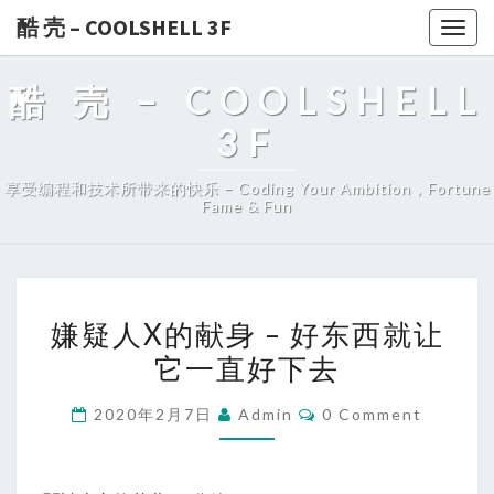
酷 壳 – COOLSHELL 3F
Togg
navig
酷 壳 – COOLSHELL
3F
享受编程和技术所带来的快乐 – Coding Your Ambition，Fortune
Fame & Fun
嫌
嫌疑人X的献身 – 好东西就让
疑
它一直好下去
人
X
Comments
2020年2月7日
Admin
0 Comment
的
献
身