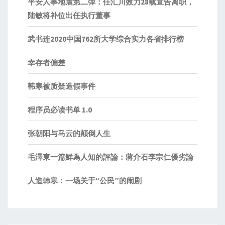
平安人事地震第二弹：任汇川效力28载宣告离职，
陆敏将补位出任执行董事
武书连2020中国762所大学综合实力各省排行榜
幸存者偏差
韩寒被质疑造假事件
程序员必读书单 1.0
张朝阳与马云的颠倒人生
毛澤東一篇鮮為人知的評論：蔣介石李宗仁優劣論
人造韩寒：一场关于“公民”的闹剧