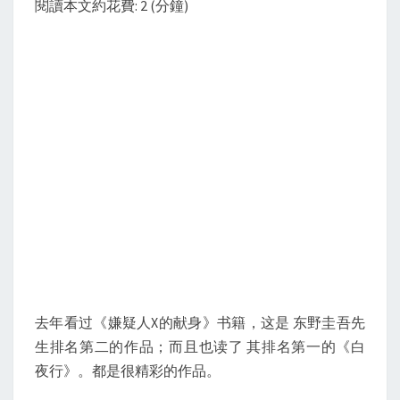
閱讀本文約花費: 2 (分鐘)
–
好
东
西
就
让
它
一
直
好
下
去
去年看过《嫌疑人X的献身》书籍，这是 东野圭吾先
生排名第二的作品；而且也读了 其排名第一的《白
夜行》。都是很精彩的作品。