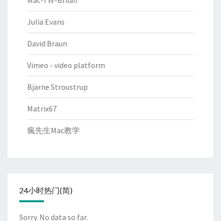
Mac-TW-Briian
Julia Evans
David Braun
Vimeo - video platform
Bjarne Stroustrup
Matrix67
瘋先生Mac教学
24小时热门(简)
Sorry. No data so far.