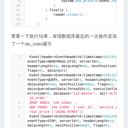
                System.
out
.
println
(
event.
toString
}
}
 finally 
{
            reader.
close
()
;
}
}
查看一下执行结果，发现数据库最近的一次操作是加
了一个idx_index索引
Event
{
header=EventHeaderV4
{
timestamp=
155132554200
eventType=ANONYMOUS_GTID, serverId=
1
, 
headerLength=
19
, dataLength=
46
, nextPosition=
8455
, 
flags=
0
}
, data=
null
}
Event
{
header=EventHeaderV4
{
timestamp=
155132554200
eventType=QUERY, serverId=
1
, headerLength=
19
, 
dataLength=
190
, nextPosition=
8664
, flags=
0
}
, 
data=QueryEventData
{
threadId=
25
, executionTime=
0
, 
errorCode=
0
, database=
'xin-master'
, sql=
'ALTER TABL
`jk_order`
DROP INDEX `idx_index` ,
ADD INDEX `idx_index` (`user_id`, `service_id`, 
`real_price`) USING BTREE'
}}
Event
{
header=EventHeaderV4
{
timestamp=
155143858600
eventType=STOP, serverId=
1
, headerLength=
19
, 
dataLength=
4
, nextPosition=
8687
, flags=
0
}
, 