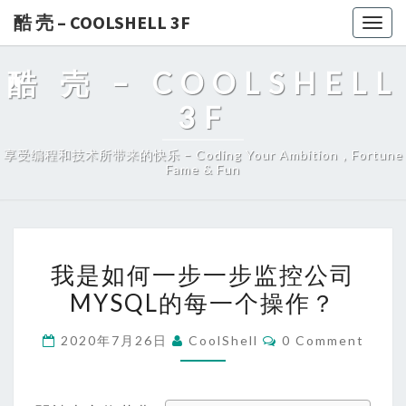
酷 壳 – COOLSHELL 3F
Togg
navig
酷 壳 – COOLSHELL
3F
享受编程和技术所带来的快乐 – Coding Your Ambition，Fortune
Fame & Fun
我
我是如何一步一步监控公司
是
MYSQL的每一个操作？
如
何
Comments
2020年7月26日
CoolShell
0 Comment
一
步
一