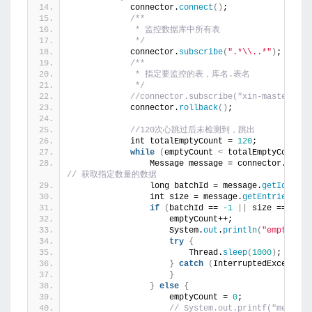
            connector.
connect
()
;
/**
             * 监控数据库中所有表
             */
            connector.
subscribe
(
".*\\..*"
)
;
/**
             * 指定要监控的表，库名.表名
             */
//connector.subscribe("xin-master.jk_
            connector.
rollback
()
;
//120次心跳过后未检测到，跳出
            int totalEmptyCount = 
120
;
while
(
emptyCount 
<
 totalEmptyCount
)
                Message message = connector.
getWi
// 获取指定数量的数据
                long batchId = message.
getId
()
;
                int size = message.
getEntries
()
.
s
if
(
batchId == 
-1
||
 size == 
0
)
{
                    emptyCount++;
                    System.
out
.
println
(
"empty cou
try
{
                        Thread.
sleep
(
1000
)
;
}
catch
(
InterruptedException
}
}
else
{
                    emptyCount = 
0
;
// System.out.printf("message