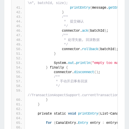
\n", batchId, size);
printEntry
(
message.
getEntries
}
/**
                 *  提交确认
                 */
                connector.
ack
(
batchId
)
;
/**
                 * 处理失败, 回滚数据
                 */
                connector.
rollback
(
batchId
)
;
}
            System.
out
.
println
(
"empty too many ti
}
 finally 
{
            connector.
disconnect
()
;
/**
             * 手动开启事务回滚
             */
//TransactionAspectSupport.currentTransactionStatu
}
}
    private static 
void
printEntry
(
List
<
CanalEntr
for
(
CanalEntry.
Entry
 entry 
:
 entrys
)
{