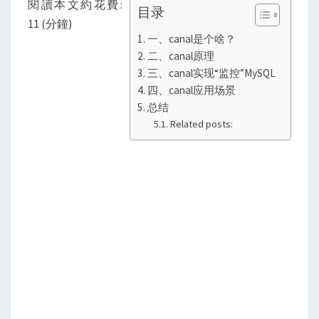
閱讀本文約花費:
目录
步
11 (分鐘)
监
一、canal是个啥？
控
二、canal原理
公
三、canal实现“监控”MySQL
四、canal应用场景
司
总结
MYSQL
Related posts:
的
每
一
个
操
作？