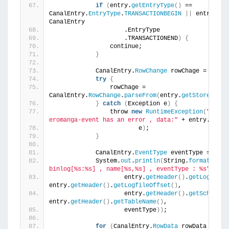
if
(
entry.
getEntryType
()
 == 
CanalEntry.
EntryType
.
TRANSACTIONBEGIN
||
 entry.
get
CanalEntry
                    .EntryType
                    .TRANSACTIONEND
)
{
                continue;
}
            CanalEntry.
RowChange
 rowChage = 
null
;
try
{
                rowChage = 
CanalEntry.
RowChange
.
parseFrom
(
entry.
getStoreValue
}
catch
(
Exception e
)
{
                throw 
new
RuntimeException
(
"ERROR
eromanga-event has an error , data:"
 + entry.
toStr
                        e
)
;
}
            CanalEntry.
EventType
 eventType = rowC
            System.
out
.
println
(
String.
format
(
"===
binlog[%s:%s] , name[%s,%s] , eventType : %s"
,
                    entry.
getHeader
()
.
getLogfileN
entry.
getHeader
()
.
getLogfileOffset
()
,
                    entry.
getHeader
()
.
getSchemaNa
entry.
getHeader
()
.
getTableName
()
,
                    eventType
))
;
for
(
CanalEntry.
RowData
 rowData 
: