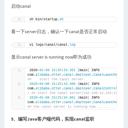
启动canal
sh bin/startup.
sh
看一下server日志，确认一下canal是否正常启动
vi logs/canal/canal.
log
显示canal server is running now即为成功
2020-
01
-
08
15
:
25
:
33.361
[
main
]
 INFO  
com.
alibaba
.
otter
.
canal
.
deployer
.
CanalLauncher
 - 
##    start the canal server.
2020
-
01
-
08
15
:
25
:
33.468
[
main
]
 INFO  
com.
alibaba
.
otter
.
canal
.
deployer
.
CanalController
- 
## start the canal server[192.168.12.245:11111]
2020
-
01
-
08
15
:
25
:
34.061
[
main
]
 INFO  
com.
alibaba
.
otter
.
canal
.
deployer
.
CanalLauncher
 - 
## the canal server is running now ......
5、编写Java客户端代码，实现canal监听