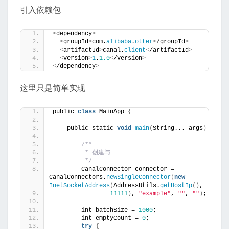
引入依赖包
<
dependency
>
<
groupId
>
com.
alibaba
.
otter
<
/groupId
>
<
artifactId
>
canal.
client
<
/artifactId
>
<
version
>
1
.
1.0
<
/version
>
<
/dependency
>
这里只是简单实现
public 
class
 MainApp 
{
    public static 
void
main
(
String... args
)
 throw
/**
         * 创建与
         */
        CanalConnector connector = 
CanalConnectors.
newSingleConnector
(
new
InetSocketAddress
(
AddressUtils.
getHostIp
()
,
11111
)
, 
"example"
, 
""
, 
""
)
;
        int batchSize = 
1000
;
        int emptyCount = 
0
;
try
{