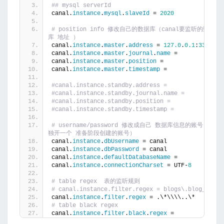
## mysql serverId
canal.
instance
.
mysql
.
slaveId
 = 
2020
# position info 修改自己的数据库（canal要监听的数据
库 地址 ）
canal.
instance
.
master
.
address
 = 
127.0
.
0.1
:
3306
canal.
instance
.
master
.
journal
.
name
 = 
canal.
instance
.
master
.
position
 = 
canal.
instance
.
master
.
timestamp
 = 
#canal.instance.standby.address = 
#canal.instance.standby.journal.name =
#canal.instance.standby.position = 
#canal.instance.standby.timestamp = 
# username/password 修改成自己 数据库信息的账号 （单
独开一个 准备阶段创建的账号）
canal.
instance
.
dbUsername
 = canal
canal.
instance
.
dbPassword
 = canal
canal.
instance
.
defaultDatabaseName
 =
canal.
instance
.
connectionCharset
 = UTF-
8
# table regex  表的监听规则 
# canal.instance.filter.regex = 
canal.
instance
.
filter
.
regex
 = .\*\\\\..\*
# table black regex
canal.
instance
.
filter
.
black
.
regex
 = 