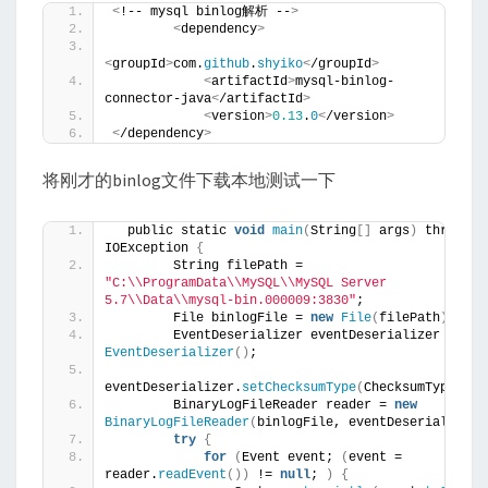
<
!-- mysql binlog解析 --
>
<
dependency
>
<
groupId
>
com.
github
.
shyiko
<
/groupId
>
<
artifactId
>
mysql-binlog-
connector-java
<
/artifactId
>
<
version
>
0.13
.
0
<
/version
>
<
/dependency
>
将刚才的binlog文件下载本地测试一下
  public static 
void
main
(
String
[]
 args
)
 throws 
IOException 
{
        String filePath = 
"C:\\ProgramData\\MySQL\\MySQL Server 
5.7\\Data\\mysql-bin.000009:3830"
;
        File binlogFile = 
new
File
(
filePath
)
;
        EventDeserializer eventDeserializer = 
new
EventDeserializer
()
;
eventDeserializer.
setChecksumType
(
ChecksumType.
CRC
        BinaryLogFileReader reader = 
new
BinaryLogFileReader
(
binlogFile, eventDeserializer
)
try
{
for
(
Event event; 
(
event = 
reader.
readEvent
())
 != 
null
; 
)
{