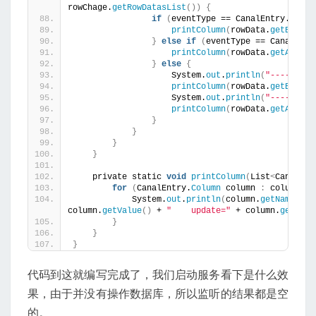
rowChage.
getRowDatasList
())
{
if
(
eventType == CanalEntry.
Event
printColumn
(
rowData.
getBefore
}
else
if
(
eventType == CanalEntr
printColumn
(
rowData.
getAfterC
}
else
{
                    System.
out
.
println
(
"-------> 
printColumn
(
rowData.
getBefore
                    System.
out
.
println
(
"-------> 
printColumn
(
rowData.
getAfterC
}
}
}
}
    private static 
void
printColumn
(
List
<
CanalEnt
for
(
CanalEntry.
Column
 column 
:
 columns
)
            System.
out
.
println
(
column.
getName
()
 +
column.
getValue
()
 + 
"    update="
 + column.
getUpda
}
}
}
代码到这就编写完成了，我们启动服务看下是什么效
果，由于并没有操作数据库，所以监听的结果都是空
的。