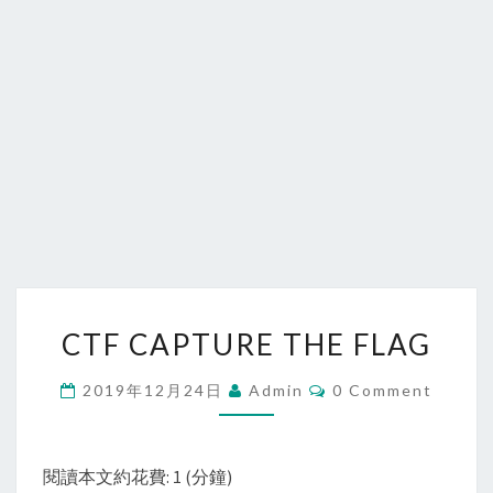
CTF
CTF CAPTURE THE FLAG
CAPTURE
THE
Comments
2019年12月24日
Admin
0 Comment
FLAG
閱讀本文約花費: 1 (分鐘)