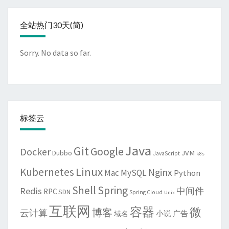
全站热门30天(简)
Sorry. No data so far.
标签云
Java
Git
Google
Docker
JVM
Dubbo
JavaScript
k8s
Linux
Kubernetes
Nginx
Mac
MySQL
Python
Shell
Spring
Redis
中间件
RPC
SDN
Spring Cloud
Unix
互联网
容器
微
博客
云计算
域名
小说
广告