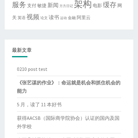
架构
服务
缓存
新闻
敏捷
电影
网
支付
方方日记
视频
读书
关
阿里云
英语
金融
论文
运动
最新文章
0210 post test
《张艺谋的作业》：命运就是机会和抓住机会的
能力
5 月，读了 11 本好书
获得AACSB（国际商学院协会）认证的国内及国
外学校