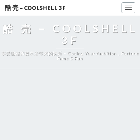
酷 壳 – COOLSHELL 3F
Togg
navig
酷 壳 – COOLSHELL
3F
享受编程和技术所带来的快乐 – Coding Your Ambition，Fortune
Fame & Fun