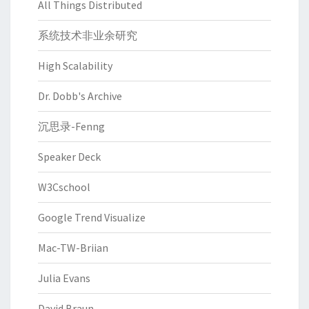
All Things Distributed
系统技术非业余研究
High Scalability
Dr. Dobb's Archive
沉思录-Fenng
Speaker Deck
W3Cschool
Google Trend Visualize
Mac-TW-Briian
Julia Evans
David Braun