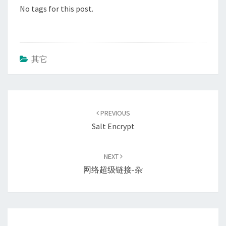
No tags for this post.
其它
Post
navigation
PREVIOUS
Salt Encrypt
NEXT
网络超级链接-杂