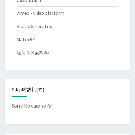
Vimeo - video platform
Bjarne Stroustrup
Matrix67
瘋先生Mac教学
24小时热门(简)
Sorry. No data so far.