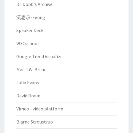
Dr. Dobb's Archive
沉思录-Fenng
Speaker Deck
W3Cschool
Google Trend Visualize
Mac-TW-Briian
Julia Evans
David Braun
Vimeo - video platform
Bjarne Stroustrup