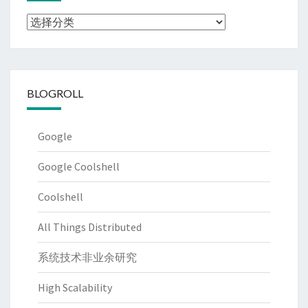
分
类
BLOGROLL
Google
Google Coolshell
Coolshell
All Things Distributed
系统技术非业余研究
High Scalability