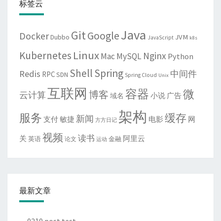
标签云
Java
Git
Google
Docker
JVM
Dubbo
JavaScript
k8s
Linux
Kubernetes
Nginx
Mac
MySQL
Python
Shell
Spring
Redis
中间件
RPC
SDN
Spring Cloud
Unix
互联网
容器
微
博客
云计算
域名
小说
广告
架构
服务
缓存
新闻
敏捷
电影
网
支付
方方日记
视频
读书
关
阿里云
英语
金融
论文
运动
最新文章