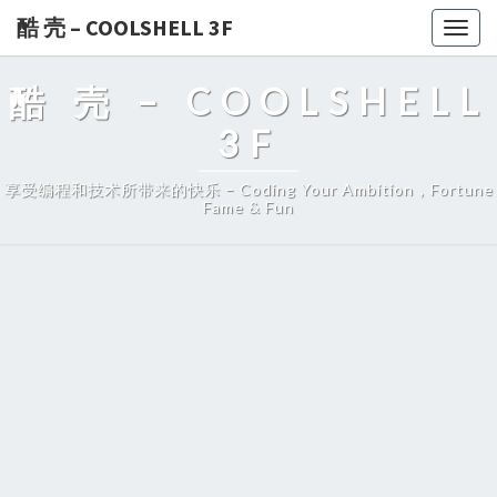
酷 壳 – COOLSHELL 3F
Togg
navig
酷 壳 – COOLSHELL
3F
享受编程和技术所带来的快乐 – Coding Your Ambition，Fortune
Fame & Fun