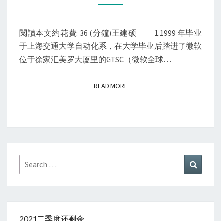
——
中
国
閱讀本文約花費: 36 (分鐘)王建硕 1.1999 年毕业
英
于上海交通大学自动化系，在大学毕业后踏进了微软
语
位于徐家汇美罗大厦里的GTSC（微软全球…
博
客
READ MORE
READ MORE
第
一
人
Search
Search
for:
2021二季度还剩余……