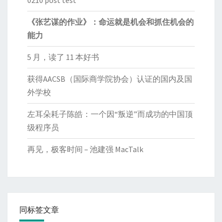
0210 post test
《张艺谋的作业》：命运就是机会和抓住机会的
能力
5 月，读了 11 本好书
获得AACSB（国际商学院协会）认证的国内及国
外学校
左耳朵耗子陈皓：一个因“叛逆”而成功的中国顶
级程序员
再见，极客时间 – 池建强 MacTalk
同标签文章