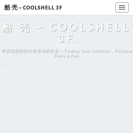
酷 壳 – COOLSHELL 3F
Togg
navig
酷 壳 – COOLSHELL
3F
享受编程和技术所带来的快乐 – Coding Your Ambition，Fortune
Fame & Fun