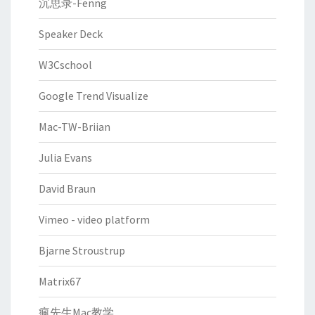
沉思录-Fenng
Speaker Deck
W3Cschool
Google Trend Visualize
Mac-TW-Briian
Julia Evans
David Braun
Vimeo - video platform
Bjarne Stroustrup
Matrix67
瘋先生Mac教学