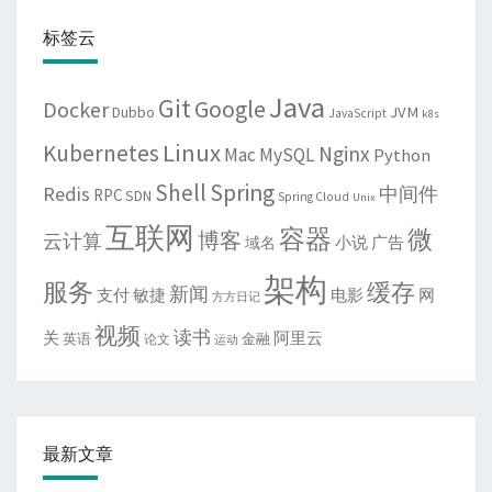
标签云
Java
Git
Google
Docker
JVM
Dubbo
JavaScript
k8s
Linux
Kubernetes
Nginx
Mac
MySQL
Python
Shell
Spring
Redis
中间件
RPC
SDN
Spring Cloud
Unix
互联网
容器
微
博客
云计算
域名
小说
广告
架构
服务
缓存
新闻
敏捷
电影
网
支付
方方日记
视频
读书
关
阿里云
英语
金融
论文
运动
最新文章