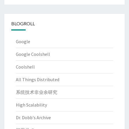
类
BLOGROLL
Google
Google Coolshell
Coolshell
All Things Distributed
系统技术非业余研究
High Scalability
Dr. Dobb's Archive