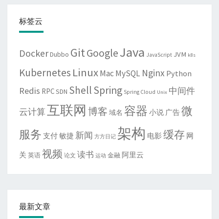
标签云
Java
Git
Google
Docker
JVM
Dubbo
JavaScript
k8s
Linux
Kubernetes
Nginx
Mac
MySQL
Python
Shell
Spring
Redis
中间件
RPC
SDN
Spring Cloud
Unix
互联网
容器
微
博客
云计算
域名
小说
广告
架构
服务
缓存
新闻
敏捷
电影
网
支付
方方日记
视频
读书
关
阿里云
英语
金融
论文
运动
最新文章