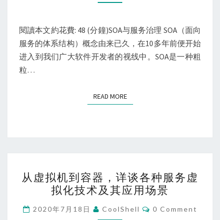
治
理、
微
閱讀本文約花費: 48 (分鐘)SOA与服务治理 SOA（面向
服
服务的体系结构）概念由来已久，在10多年前便开始
务
进入到我们广大软件开发者的视线中。SOA是一种粗
与
粒…
SERVICE
MESH
READ MORE
READ MORE
从
从虚拟机到容器，详谈各种服务虚
虚
拟化技术及其应用场景
拟
机
Comments
2020年7月18日
CoolShell
0 Comment