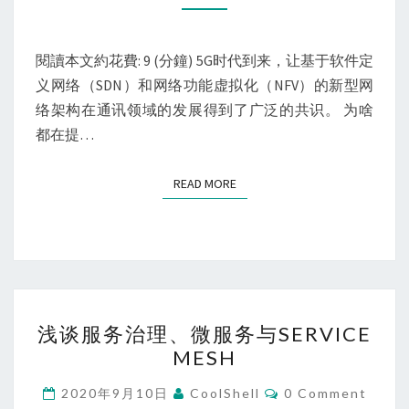
懂
的
解
閱讀本文約花費: 9 (分鐘) 5G时代到来，让基于软件定
释
义网络（SDN）和网络功能虚拟化（NFV）的新型网
SDN/NFV
络架构在通讯领域的发展得到了广泛的共识。 为啥
都在提…
READ MORE
READ MORE
浅
浅谈服务治理、微服务与SERVICE
谈
MESH
服
务
Comments
2020年9月10日
CoolShell
0 Comment