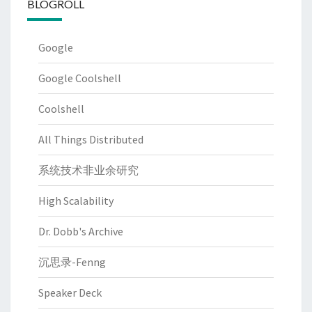
BLOGROLL
Google
Google Coolshell
Coolshell
All Things Distributed
系统技术非业余研究
High Scalability
Dr. Dobb's Archive
沉思录-Fenng
Speaker Deck