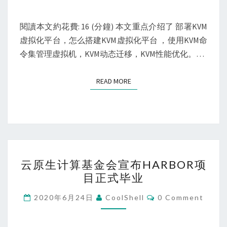
用
拟
场
化
閱讀本文約花費: 16 (分鐘) 本文重点介绍了 部署KVM
景
技
虚拟化平台，怎么搭建KVM虚拟化平台 ，使用KVM命
术
令集管理虚拟机，KVM动态迁移，KVM性能优化。…
——
部
READ MORE
READ MORE
署
KVM
虚
拟
化
云
平
云原生计算基金会宣布HARBOR项
原
台
目正式毕业
生
计
Comments
2020年6月24日
CoolShell
0 Comment
算
基