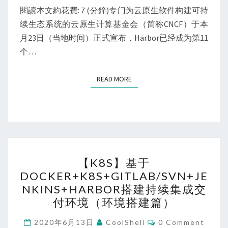
金
閱讀本文約花費: 7 (分鐘)专门为云原生软件构建可持
会
续生态系统的云原生计算基金会（简称CNCF）于本
宣
月23日（当地时间）正式宣布，Harbor已经成为第11
布
个…
HARBOR
项
READ MORE
READ MORE
目
正
式
毕
业
【K8S】
【K8S】基于
基
DOCKER+K8S+GITLAB/SVN+JE
于
NKINS+HARBOR搭建持续集成交
DOCKER+K8S+GITLAB/SV
付环境（环境搭建篇）
搭
Comments
建
2020年6月13日
CoolShell
0 Comment