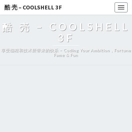
酷 壳 – COOLSHELL 3F
Togg
navig
酷 壳 – COOLSHELL
3F
享受编程和技术所带来的快乐 – Coding Your Ambition，Fortune
Fame & Fun