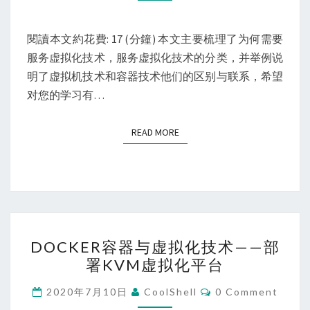
到
容
器，
閱讀本文約花費: 17 (分鐘) 本文主要梳理了为何需要
详
服务虚拟化技术，服务虚拟化技术的分类，并举例说
谈
明了虚拟机技术和容器技术他们的区别与联系，希望
各
对您的学习有…
种
服
READ MORE
READ MORE
务
虚
拟
化
技
DOCKER
术
DOCKER容器与虚拟化技术——部
容
及
署KVM虚拟化平台
器
其
与
Comments
2020年7月10日
CoolShell
0 Comment
应
虚