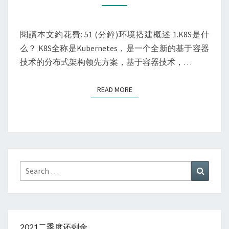
持
续
閱讀本文約花費: 51 (分鐘)环境搭建概述 1.K8S是什
集
么？ K8S全称是Kubernetes，是一个全新的基于容器
成
技术的分布式架构领先方案，基于容器技术，…
交
付
环
READ MORE
READ MORE
境
（环
境
搭
建
Search
Search
篇）
for:
2021二季度还剩余……