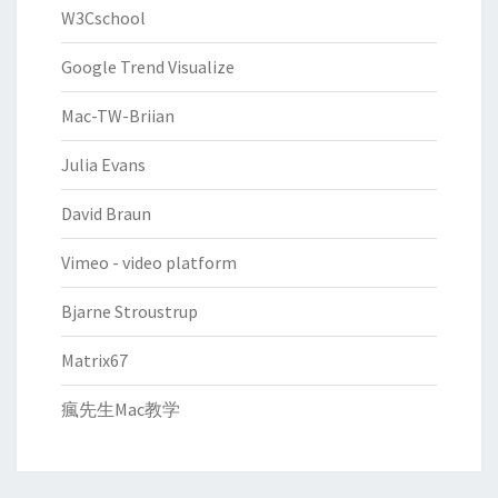
W3Cschool
Google Trend Visualize
Mac-TW-Briian
Julia Evans
David Braun
Vimeo - video platform
Bjarne Stroustrup
Matrix67
瘋先生Mac教学