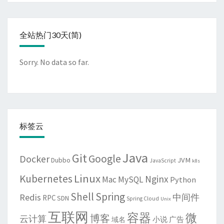
全站热门30天(简)
Sorry. No data so far.
标签云
Java
Git
Google
Docker
JVM
Dubbo
JavaScript
k8s
Linux
Kubernetes
Nginx
Mac
MySQL
Python
Shell
Spring
Redis
中间件
RPC
SDN
Spring Cloud
Unix
互联网
容器
微
博客
云计算
域名
小说
广告