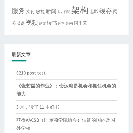
架构
服务
缓存
新闻
敏捷
电影
网
支付
方方日记
视频
读书
关
阿里云
英语
金融
论文
运动
最新文章
0210 post test
《张艺谋的作业》：命运就是机会和抓住机会的
能力
5 月，读了 11 本好书
获得AACSB（国际商学院协会）认证的国内及国
外学校