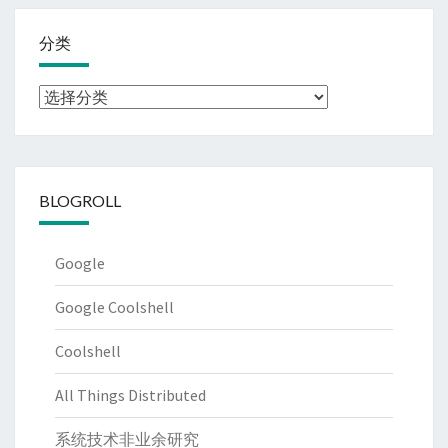
分类
分
类
BLOGROLL
Google
Google Coolshell
Coolshell
All Things Distributed
系统技术非业余研究