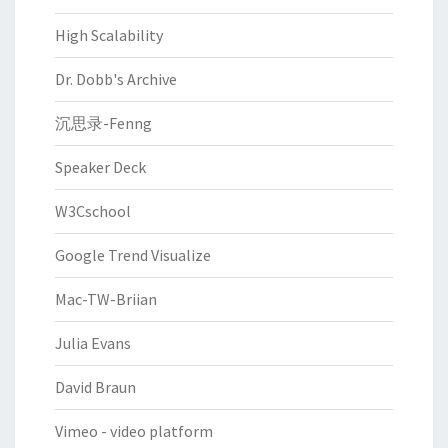
High Scalability
Dr. Dobb's Archive
沉思录-Fenng
Speaker Deck
W3Cschool
Google Trend Visualize
Mac-TW-Briian
Julia Evans
David Braun
Vimeo - video platform