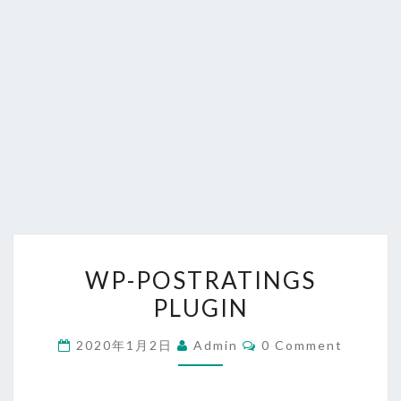
WP-
WP-POSTRATINGS
POSTRATINGS
PLUGIN
PLUGIN
Comments
2020年1月2日
Admin
0 Comment