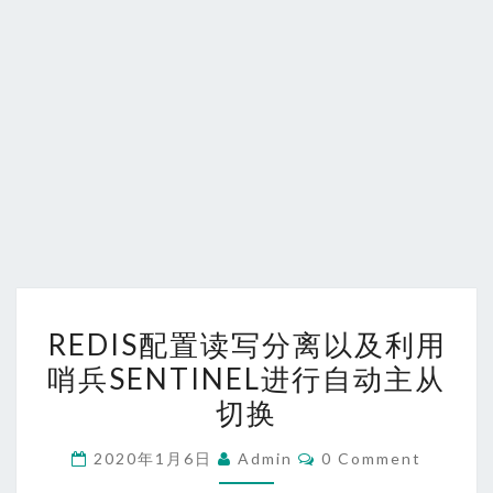
REDIS
REDIS配置读写分离以及利用
配
哨兵SENTINEL进行自动主从
置
切换
读
写
Comments
2020年1月6日
Admin
0 Comment
分