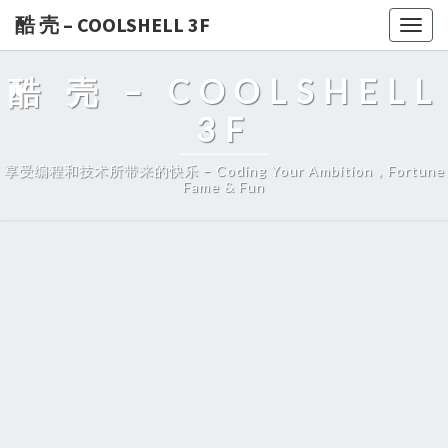
酷 壳 – COOLSHELL 3F
Togg
navig
酷 壳 – COOLSHELL
3F
享受编程和技术所带来的快乐 – Coding Your Ambition，Fortune
Fame & Fun