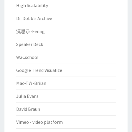
High Scalability
Dr. Dobb's Archive
沉思录-Fenng
Speaker Deck
W3Cschool
Google Trend Visualize
Mac-TW-Briian
Julia Evans
David Braun
Vimeo - video platform