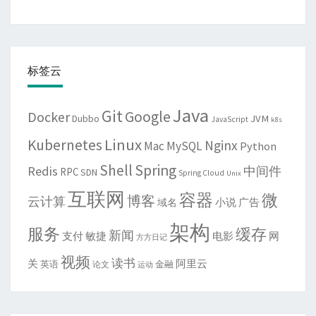
标签云
Java
Git
Google
Docker
JVM
Dubbo
JavaScript
k8s
Linux
Kubernetes
Nginx
Mac
MySQL
Python
Shell
Spring
Redis
中间件
RPC
SDN
Spring Cloud
Unix
互联网
容器
微
博客
云计算
域名
小说
广告
架构
服务
缓存
新闻
敏捷
电影
网
支付
方方日记
视频
读书
关
阿里云
英语
金融
论文
运动