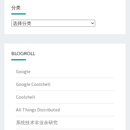
分类
分
类
BLOGROLL
Google
Google Coolshell
Coolshell
All Things Distributed
系统技术非业余研究