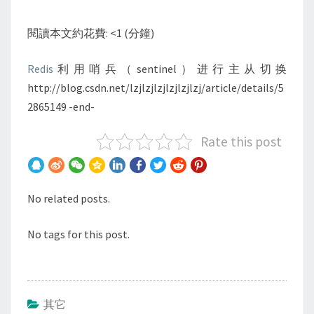
离
以
閱讀本文約花費: <1 (分鐘)
及
利
Redis
利用哨兵（sentinel）进行主从切换
用
http://blog.csdn.net/lzjlzjlzjlzjlzjlzj/article/details/5
哨
2865149 -end-
兵
SENTINEL
Rate this post
进
行
自
No related posts.
动
主
No tags for this post.
从
切
换
其它