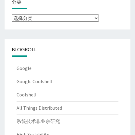
分类
分
类
BLOGROLL
Google
Google Coolshell
Coolshell
All Things Distributed
系统技术非业余研究
High Scalability