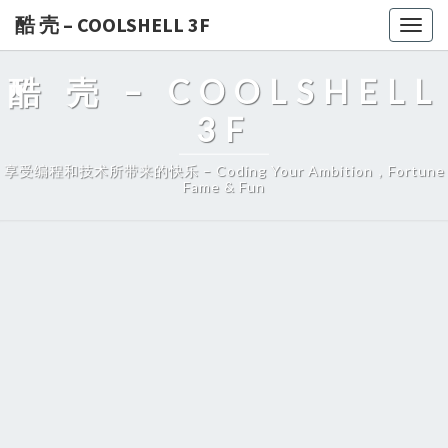
酷 壳 – COOLSHELL 3F
Togg
navig
酷 壳 – COOLSHELL
3F
享受编程和技术所带来的快乐 – Coding Your Ambition，Fortune
Fame & Fun