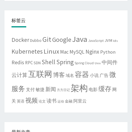
标签云
Java
Git
Google
Docker
JVM
Dubbo
JavaScript
k8s
Linux
Kubernetes
Nginx
Mac
MySQL
Python
Shell
Spring
Redis
中间件
RPC
SDN
Spring Cloud
Unix
互联网
容器
微
博客
云计算
域名
小说
广告
架构
服务
缓存
新闻
敏捷
电影
网
支付
方方日记
视频
读书
关
阿里云
英语
金融
论文
运动
最新文章