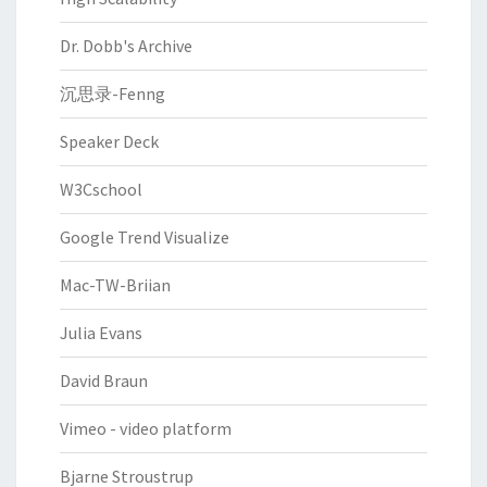
Dr. Dobb's Archive
沉思录-Fenng
Speaker Deck
W3Cschool
Google Trend Visualize
Mac-TW-Briian
Julia Evans
David Braun
Vimeo - video platform
Bjarne Stroustrup