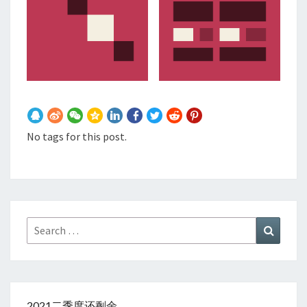
No tags for this post.
Search
Search
for:
2021二季度还剩余……