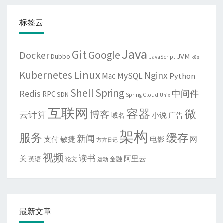
标签云
Java
Git
Google
Docker
JVM
Dubbo
JavaScript
k8s
Linux
Kubernetes
Nginx
Mac
MySQL
Python
Shell
Spring
Redis
中间件
RPC
SDN
Spring Cloud
Unix
互联网
容器
微
博客
云计算
域名
小说
广告
架构
服务
缓存
新闻
敏捷
电影
网
支付
方方日记
视频
读书
关
阿里云
英语
金融
论文
运动
最新文章