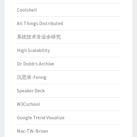
Coolshell
All Things Distributed
系统技术非业余研究
High Scalability
Dr. Dobb's Archive
沉思录-Fenng
Speaker Deck
W3Cschool
Google Trend Visualize
Mac-TW-Briian