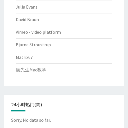
Julia Evans
David Braun
Vimeo - video platform
Bjarne Stroustrup
Matrix67
瘋先生Mac教学
24小时热门(简)
Sorry. No data so far.