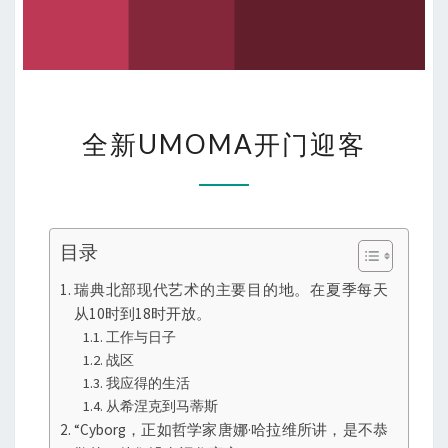
全
全新UMOMA开门迎客
新
UMOMA
开
门
目录
迎
客
瑞典北部现代艺术的主要目的地。在夏季每天
从10时到18时开放。
工作与日子
战区
我应得的生活
从希涅克到马蒂斯
“Cyborg，正如哲学家唐娜·哈拉维所讲，是不恭